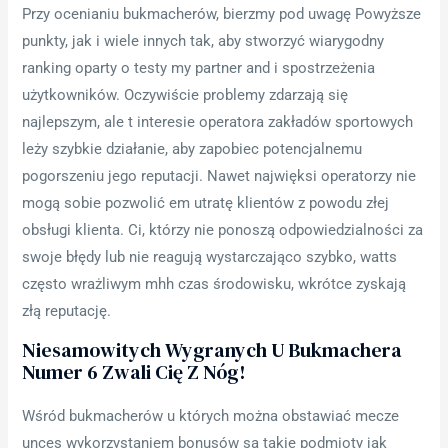
Przy ocenianiu bukmacherów, bierzmy pod uwagę Powyższe
punkty, jak i wiele innych tak, aby stworzyć wiarygodny
ranking oparty o testy my partner and i spostrzeżenia
użytkowników. Oczywiście problemy zdarzają się
najlepszym, ale t interesie operatora zakładów sportowych
leży szybkie działanie, aby zapobiec potencjalnemu
pogorszeniu jego reputacji. Nawet najwięksi operatorzy nie
mogą sobie pozwolić em utratę klientów z powodu złej
obsługi klienta. Ci, którzy nie ponoszą odpowiedzialności za
swoje błędy lub nie reagują wystarczająco szybko, watts
często wrażliwym mhh czas środowisku, wkrótce zyskają
złą reputację.
Niesamowitych Wygranych U Bukmachera
Numer 6 Zwali Cię Z Nóg!
Wśród bukmacherów u których można obstawiać mecze
unces wykorzystaniem bonusów są takie podmioty jak