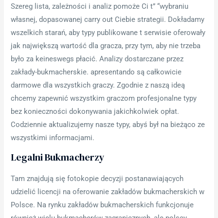
Szereg lista, zależności i analiz pomoże Ci t” “wybraniu
własnej, dopasowanej carry out Ciebie strategii. Dokładamy
wszelkich starań, aby typy publikowane t serwisie oferowały
jak największą wartość dla gracza, przy tym, aby nie trzeba
było za keineswegs płacić. Analizy dostarczane przez
zakłady-bukmacherskie. apresentando są całkowicie
darmowe dla wszystkich graczy. Zgodnie z naszą ideą
chcemy zapewnić wszystkim graczom profesjonalne typy
bez konieczności dokonywania jakichkolwiek opłat.
Codziennie aktualizujemy nasze typy, abyś był na bieżąco ze
wszystkimi informacjami.
Legalni Bukmacherzy
Tam znajdują się fotokopie decyzji postanawiających
udzielić licencji na oferowanie zakładów bukmacherskich w
Polsce. Na rynku zakładów bukmacherskich funkcjonuje