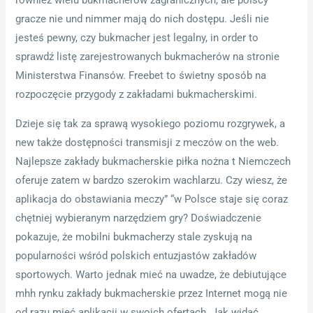
również wielu bukmacherów zagranicznych, ale polscy
gracze nie und nimmer mają do nich dostępu. Jeśli nie
jesteś pewny, czy bukmacher jest legalny, in order to
sprawdź listę zarejestrowanych bukmacherów na stronie
Ministerstwa Finansów. Freebet to świetny sposób na
rozpoczęcie przygody z zakładami bukmacherskimi.
Dzieje się tak za sprawą wysokiego poziomu rozgrywek, a
new także dostępności transmisji z meczów on the web.
Najlepsze zakłady bukmacherskie piłka nożna t Niemczech
oferuje zatem w bardzo szerokim wachlarzu. Czy wiesz, że
aplikacja do obstawiania meczy” “w Polsce staje się coraz
chętniej wybieranym narzędziem gry? Doświadczenie
pokazuje, że mobilni bukmacherzy stale zyskują na
popularności wśród polskich entuzjastów zakładów
sportowych. Warto jednak mieć na uwadze, że debiutujące
mhh rynku zakłady bukmacherskie przez Internet mogą nie
od razu mieć aplikacji w swoich ofertach. Jak widać,