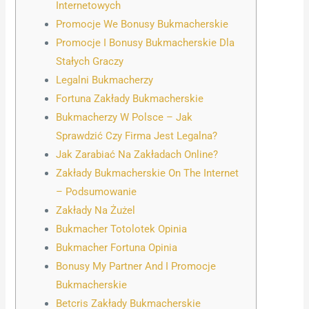
Internetowych
Promocje We Bonusy Bukmacherskie
Promocje I Bonusy Bukmacherskie Dla
Stałych Graczy
Legalni Bukmacherzy
Fortuna Zakłady Bukmacherskie
Bukmacherzy W Polsce – Jak
Sprawdzić Czy Firma Jest Legalna?
Jak Zarabiać Na Zakładach Online?
Zakłady Bukmacherskie On The Internet
– Podsumowanie
Zakłady Na Żużel
Bukmacher Totolotek Opinia
Bukmacher Fortuna Opinia
Bonusy My Partner And I Promocje
Bukmacherskie
Betcris Zakłady Bukmacherskie