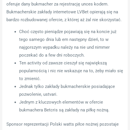
oferuje dany bukmacher za rejestrację unces kodem.
Bukmacherskie zakłady internetowe LVBet opierają się na
bardzo rozbudowanej ofercie, z której aż żal nie skorzystać.
Choć często pieniądze pojawiają się na koncie już
tego samego dnia lub em następny dzień, to w
najgorszym wypadku należy na nie und nimmer
poczekać do a few dni roboczych.
Ten activity od zawsze cieszył się największą
popularnością i nic nie wskazuje na to, żeby miało się
to zmienić.
Jednak tylko zakłady bukmacherskie posiadające
pozwolenie, ustvari.
Jednym z kluczowych elementów w ofercie
bukmachera Betcris są zakłady na piłkę nożną.
Sponsor reprezentacji Polski watts piłce nożnej pozostaje