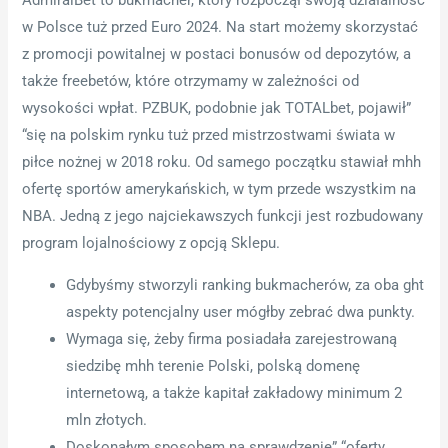
AdmiralBet to bukmacher, który rozpoczął swoją działalność
w Polsce tuż przed Euro 2024. Na start możemy skorzystać
z promocji powitalnej w postaci bonusów od depozytów, a
także freebetów, które otrzymamy w zależności od
wysokości wpłat. PZBUK, podobnie jak TOTALbet, pojawił”
“się na polskim rynku tuż przed mistrzostwami świata w
piłce nożnej w 2018 roku. Od samego początku stawiał mhh
ofertę sportów amerykańskich, w tym przede wszystkim na
NBA. Jedną z jego najciekawszych funkcji jest rozbudowany
program lojalnościowy z opcją Sklepu.
Gdybyśmy stworzyli ranking bukmacherów, za oba ght
aspekty potencjalny user mógłby zebrać dwa punkty.
Wymaga się, żeby firma posiadała zarejestrowaną
siedzibę mhh terenie Polski, polską domenę
internetową, a także kapitał zakładowy minimum 2
mln złotych.
Doskonałym sposobem na sprawdzenie” “oferty