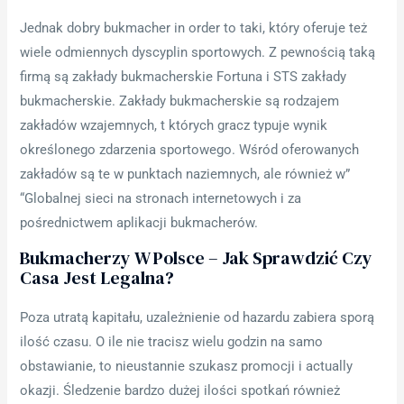
Jednak dobry bukmacher in order to taki, który oferuje też
wiele odmiennych dyscyplin sportowych. Z pewnością taką
firmą są zakłady bukmacherskie Fortuna i STS zakłady
bukmacherskie. Zakłady bukmacherskie są rodzajem
zakładów wzajemnych, t których gracz typuje wynik
określonego zdarzenia sportowego. Wśród oferowanych
zakładów są te w punktach naziemnych, ale również w”
“Globalnej sieci na stronach internetowych i za
pośrednictwem aplikacji bukmacherów.
Bukmacherzy W Polsce – Jak Sprawdzić Czy
Casa Jest Legalna?
Poza utratą kapitału, uzależnienie od hazardu zabiera sporą
ilość czasu. O ile nie tracisz wielu godzin na samo
obstawianie, to nieustannie szukasz promocji i actually
okazji. Śledzenie bardzo dużej ilości spotkań również