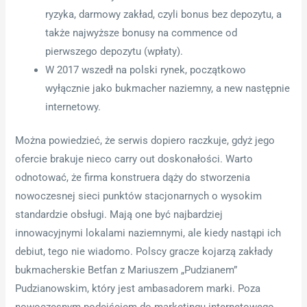
ryzyka, darmowy zakład, czyli bonus bez depozytu, a
także najwyższe bonusy na commence od
pierwszego depozytu (wpłaty).
W 2017 wszedł na polski rynek, początkowo
wyłącznie jako bukmacher naziemny, a new następnie
internetowy.
Można powiedzieć, że serwis dopiero raczkuje, gdyż jego
ofercie brakuje nieco carry out doskonałości. Warto
odnotować, że firma konstruera dąży do stworzenia
nowoczesnej sieci punktów stacjonarnych o wysokim
standardzie obsługi. Mają one być najbardziej
innowacyjnymi lokalami naziemnymi, ale kiedy nastąpi ich
debiut, tego nie wiadomo. Polscy gracze kojarzą zakłady
bukmacherskie Betfan z Mariuszem „Pudzianem”
Pudzianowskim, który jest ambasadorem marki. Poza
nowoczesnym podejściem do marketingu internetowego,