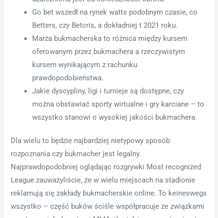
Go bet wszedł na rynek watts podobnym czasie, co
Betters, czy Betcris, a dokładniej t 2021 roku.
Marża bukmacherska to różnica między kursem
oferowanym przez bukmachera a rzeczywistym
kursem wynikającym z rachunku
prawdopodobieństwa.
Jakie dyscypliny, ligi i turnieje są dostępne, czy
można obstawiać sporty wirtualne i gry karciane – to
wszystko stanowi o wysokiej jakości bukmachera.
Dla wielu to będzie najbardziej nietypowy sposób
rozpoznania czy bukmacher jest legalny.
Najprawdopodobniej oglądając rozgrywki Most recognized
League zauważyliście, że w wielu miejscach na stadionie
reklamują się zakłady bukmacherskie online. To keineswegs
wszystko – część buków ściśle współpracuje ze związkami