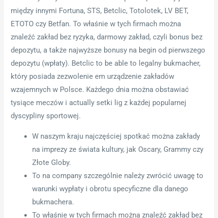
między innymi Fortuna, STS, Betclic, Totolotek, LV BET,
ETOTO czy Betfan. To właśnie w tych firmach można
znaleźć zakład bez ryzyka, darmowy zakład, czyli bonus bez
depozytu, a także najwyższe bonusy na begin od pierwszego
depozytu (wpłaty). Betclic to be able to legalny bukmacher,
który posiada zezwolenie em urządzenie zakładów
wzajemnych w Polsce. Każdego dnia można obstawiać
tysiące meczów i actually setki lig z każdej popularnej
dyscypliny sportowej.
W naszym kraju najczęściej spotkać można zakłady
na imprezy ze świata kultury, jak Oscary, Grammy czy
Złote Globy.
To na company szczególnie należy zwrócić uwagę to
warunki wypłaty i obrotu specyficzne dla danego
bukmachera.
To właśnie w tych firmach można znaleźć zakład bez