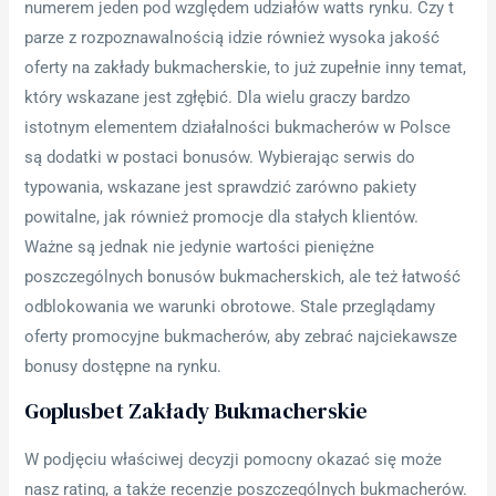
numerem jeden pod względem udziałów watts rynku. Czy t
parze z rozpoznawalnością idzie również wysoka jakość
oferty na zakłady bukmacherskie, to już zupełnie inny temat,
który wskazane jest zgłębić. Dla wielu graczy bardzo
istotnym elementem działalności bukmacherów w Polsce
są dodatki w postaci bonusów. Wybierając serwis do
typowania, wskazane jest sprawdzić zarówno pakiety
powitalne, jak również promocje dla stałych klientów.
Ważne są jednak nie jedynie wartości pieniężne
poszczególnych bonusów bukmacherskich, ale też łatwość
odblokowania we warunki obrotowe. Stale przeglądamy
oferty promocyjne bukmacherów, aby zebrać najciekawsze
bonusy dostępne na rynku.
Goplusbet Zakłady Bukmacherskie
W podjęciu właściwej decyzji pomocny okazać się może
nasz rating, a także recenzje poszczególnych bukmacherów.