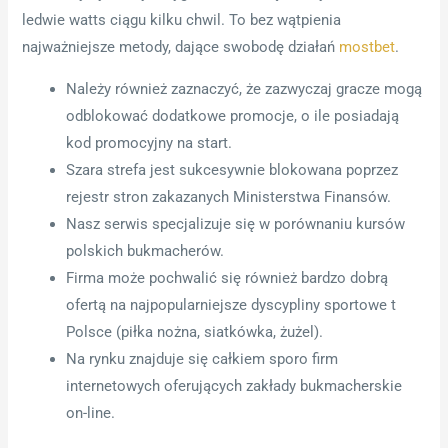
ledwie watts ciągu kilku chwil. To bez wątpienia
najważniejsze metody, dające swobodę działań
mostbet
.
Należy również zaznaczyć, że zazwyczaj gracze mogą
odblokować dodatkowe promocje, o ile posiadają
kod promocyjny na start.
Szara strefa jest sukcesywnie blokowana poprzez
rejestr stron zakazanych Ministerstwa Finansów.
Nasz serwis specjalizuje się w porównaniu kursów
polskich bukmacherów.
Firma może pochwalić się również bardzo dobrą
ofertą na najpopularniejsze dyscypliny sportowe t
Polsce (piłka nożna, siatkówka, żużel).
Na rynku znajduje się całkiem sporo firm
internetowych oferujących zakłady bukmacherskie
on-line.