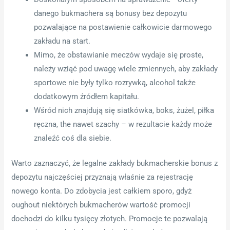
danego bukmachera są bonusy bez depozytu
pozwalające na postawienie całkowicie darmowego
zakładu na start.
Mimo, że obstawianie meczów wydaje się proste,
należy wziąć pod uwagę wiele zmiennych, aby zakłady
sportowe nie były tylko rozrywką, alcohol także
dodatkowym źródłem kapitału.
Wśród nich znajdują się siatkówka, boks, żużel, piłka
ręczna, the nawet szachy – w rezultacie każdy może
znaleźć coś dla siebie.
Warto zaznaczyć, że legalne zakłady bukmacherskie bonus z
depozytu najczęściej przyznają właśnie za rejestrację
nowego konta. Do zdobycia jest całkiem sporo, gdyż
oughout niektórych bukmacherów wartość promocji
dochodzi do kilku tysięcy złotych. Promocje te pozwalają