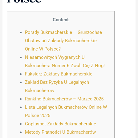
Content
Porady Bukmacherskie – Grunzochse
Obstawiać Zakłady Bukmacherskie
Online W Polsce?
Niesamowitych Wygranych U
Bukmachera Numer 6 Zwali Cię Z Nóg!
Fuksiarz Zakłady Bukmacherskie
Zakład Bez Ryzyka U Legalnych
Bukmacherów
Ranking Bukmacherów – Marzec 2025
Lista Legalnych Bukmacherów Online W
Polsce 2025
Goplusbet Zakłady Bukmacherskie
Metody Płatności U Bukmacherów