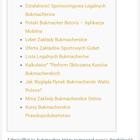
Działalność Sponsoringowa Legalnych
Bukmacherów
Polski Bukmacher Betcris – Aplikacja
Mobilna
Lvbet Zakłady Bukmacherskie
Oferta Zakładów Sportowych Gobet
Lista Legalnych Bukmacherów
Kalkulator” “Perform Obliczania Kursów
Bukmacherskich
Jak Wygląda Rynek Bukmacherski Watts
Polsce?
Mma Zakłady Bukmacherskie Online
Kursy Bukmacherskie
Prawdopodobieństwo