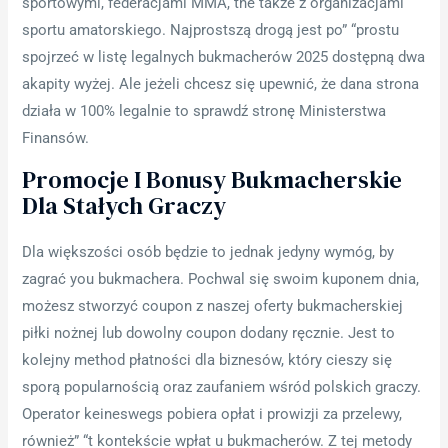
sportowymi, federacjami MMA, the także z organizacjami
sportu amatorskiego. Najprostszą drogą jest po” “prostu
spojrzeć w listę legalnych bukmacherów 2025 dostępną dwa
akapity wyżej. Ale jeżeli chcesz się upewnić, że dana strona
działa w 100% legalnie to sprawdź stronę Ministerstwa
Finansów.
Promocje I Bonusy Bukmacherskie
Dla Stałych Graczy
Dla większości osób będzie to jednak jedyny wymóg, by
zagrać you bukmachera. Pochwal się swoim kuponem dnia,
możesz stworzyć coupon z naszej oferty bukmacherskiej
piłki nożnej lub dowolny coupon dodany ręcznie. Jest to
kolejny method płatności dla biznesów, który cieszy się
sporą popularnością oraz zaufaniem wśród polskich graczy.
Operator keineswegs pobiera opłat i prowizji za przelewy,
również” “t kontekście wpłat u bukmacherów. Z tej metody