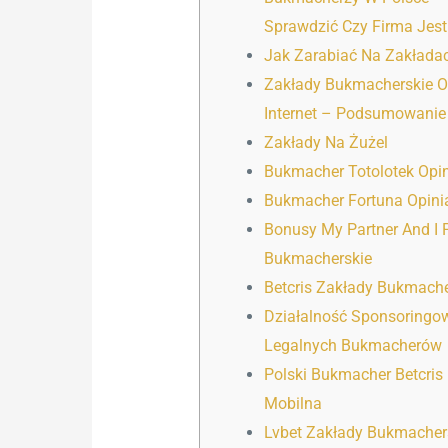
Sprawdzić Czy Firma Jest
Jak Zarabiać Na Zakładac
Zakłady Bukmacherskie O
Internet – Podsumowanie
Zakłady Na Żużel
Bukmacher Totolotek Opi
Bukmacher Fortuna Opini
Bonusy My Partner And I 
Bukmacherskie
Betcris Zakłady Bukmache
Działalność Sponsoringo
Legalnych Bukmacherów
Polski Bukmacher Betcris 
Mobilna
Lvbet Zakłady Bukmacher