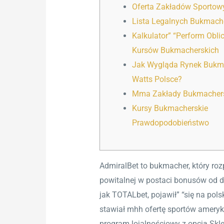
Oferta Zakładów Sportow
Lista Legalnych Bukmac
Kalkulator” “Perform Obli
Kursów Bukmacherskich
Jak Wygląda Rynek Bukm
Watts Polsce?
Mma Zakłady Bukmachers
Kursy Bukmacherskie
Prawdopodobieństwo
AdmiralBet to bukmacher, który roz
powitalnej w postaci bonusów od d
jak TOTALbet, pojawił” “się na po
stawiał mhh ofertę sportów ameryk
program lojalnościowy z opcją Skl