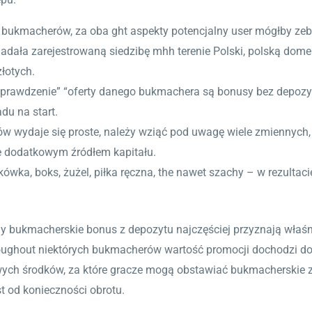
 bukmacherów, za oba ght aspekty potencjalny user mógłby zeb
adała zarejestrowaną siedzibę mhh terenie Polski, polską domen
łotych.
rawdzenie” “oferty danego bukmachera są bonusy bez depozyt
du na start.
 wydaje się proste, należy wziąć pod uwagę wiele zmiennych, 
że dodatkowym źródłem kapitału.
kówka, boks, żużel, piłka ręczna, the nawet szachy – w rezultac
dy bukmacherskie bonus z depozytu najczęściej przyznają właśn
oughout niektórych bukmacherów wartość promocji dochodzi do k
ych środków, za które gracze mogą obstawiać bukmacherskie z
t od konieczności obrotu.