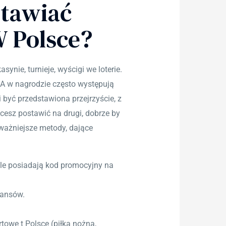
stawiać
 Polsce?
nie, turnieje, wyścigi we loterie.
. A w nagrodzie często występują
i być przedstawiona przejrzyście, z
cesz postawić na drugi, dobrze by
jważniejsze metody, dające
le posiadają kod promocyjny na
nansów.
towe t Polsce (piłka nożna,