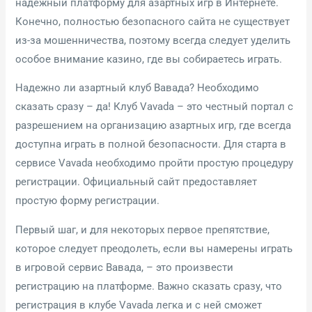
надежный платформу для азартных игр в Интернете.
Конечно, полностью безопасного сайта не существует
из-за мошенничества, поэтому всегда следует уделить
особое внимание казино, где вы собираетесь играть.
Надежно ли азартный клуб Вавада? Необходимо
сказать сразу – да! Клуб Vavada – это честный портал с
разрешением на организацию азартных игр, где всегда
доступна играть в полной безопасности. Для старта в
сервисе Vavada необходимо пройти простую процедуру
регистрации. Официальный сайт предоставляет
простую форму регистрации.
Первый шаг, и для некоторых первое препятствие,
которое следует преодолеть, если вы намерены играть
в игровой сервис Вавада, – это произвести
регистрацию на платформе. Важно сказать сразу, что
регистрация в клубе Vavada легка и с ней сможет