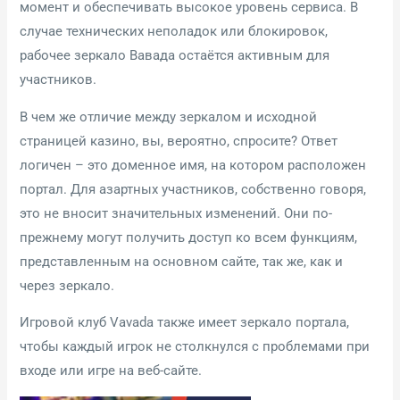
момент и обеспечивать высокое уровень сервиса. В
случае технических неполадок или блокировок,
рабочее зеркало Вавада остаётся активным для
участников.
В чем же отличие между зеркалом и исходной
страницей казино, вы, вероятно, спросите? Ответ
логичен – это доменное имя, на котором расположен
портал. Для азартных участников, собственно говоря,
это не вносит значительных изменений. Они по-
прежнему могут получить доступ ко всем функциям,
представленным на основном сайте, так же, как и
через зеркало.
Игровой клуб Vavada также имеет зеркало портала,
чтобы каждый игрок не столкнулся с проблемами при
входе или игре на веб-сайте.