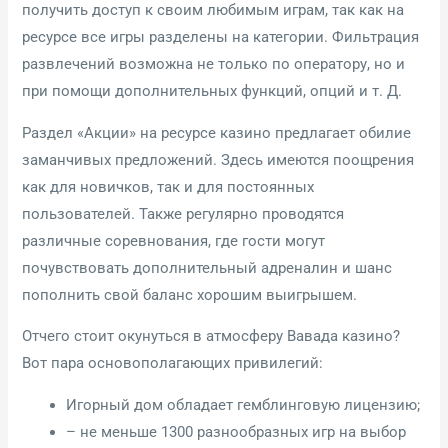
получить доступ к своим любимым играм, так как на
ресурсе все игры разделены на категории. Фильтрация
развлечений возможна не только по оператору, но и
при помощи дополнительных функций, опций и т. Д.
Раздел «Акции» на ресурсе казино предлагает обилие
заманчивых предложений. Здесь имеются поощрения
как для новичков, так и для постоянных
пользователей. Также регулярно проводятся
различные соревнования, где гости могут
почувствовать дополнительный адреналин и шанс
пополнить свой баланс хорошим выигрышем.
Отчего стоит окунуться в атмосферу Вавада казино?
Вот пара основополагающих привилегий:
Игорный дом обладает гемблинговую лицензию;
– не меньше 1300 разнообразных игр на выбор