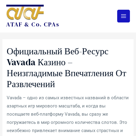
ATAF & Co. CPAs
Официальный Веб-Ресурс
Vavada Казино –
Неизгладимые Впечатления От
Развлечений
Vavada – одно из самых известных названий в области
азартных игр мирового масштаба, и когда вы
посещаете веб-платформу Vavada, вы сразу же
погружаетесь в мир огромного количества слотов. Это
неизбежно привлекает внимание самых страстных и