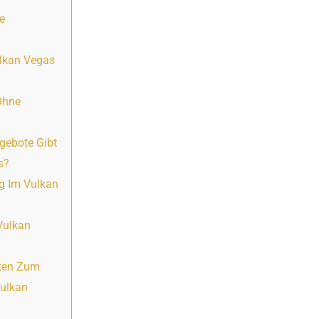
e
lkan Vegas
Ohne
gebote Gibt
s?
ng Im Vulkan
Vulkan
ten Zum
Vulkan