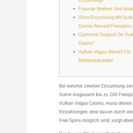
Einzahlung?
Freunde Werben Und Ande
Ohne Einzahlung Mit Vul
Casino Reward Freespins 
Customer Support On Vul
Casino”
Vulkan Vegas Benefit Für
Bestandskunden
Bei welcher zweiten Einzahlung zwi
Somit insgesamt bis zu 200 Freisp
Vulkan Vegas Casino, muss dieses 
Einzahlungen, eine davon durch ein
Free Spins möglich sind, sorgt eben