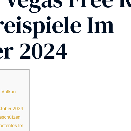
reispiele Im
r 2024
n Vulkan
ktober 2024
Beschützen
Kostenlos Im