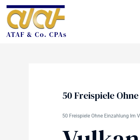
ATAF & Co. CPAs
50 Freispiele Ohne
50 Freispiele Ohne Einzahlung Im 
Vulkan