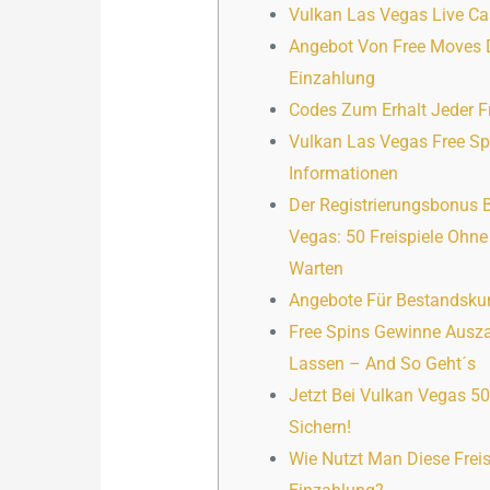
Vulkan Las Vegas Live C
Angebot Von Free Moves 
Einzahlung
Codes Zum Erhalt Jeder F
Vulkan Las Vegas Free Sp
Informationen
Der Registrierungsbonus 
Vegas: 50 Freispiele Ohne
Warten
Angebote Für Bestandsku
Free Spins Gewinne Ausz
Lassen – And So Geht´s
Jetzt Bei Vulkan Vegas 50 
Sichern!
Wie Nutzt Man Diese Frei