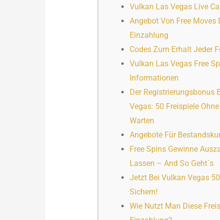
Vulkan Las Vegas Live C
Angebot Von Free Moves 
Einzahlung
Codes Zum Erhalt Jeder F
Vulkan Las Vegas Free Sp
Informationen
Der Registrierungsbonus 
Vegas: 50 Freispiele Ohne
Warten
Angebote Für Bestandsku
Free Spins Gewinne Ausz
Lassen – And So Geht´s
Jetzt Bei Vulkan Vegas 50 
Sichern!
Wie Nutzt Man Diese Frei