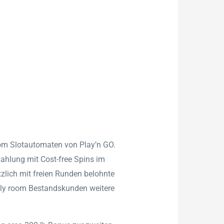
oom Slotautomaten von Play’n GO.
ahlung mit Cost-free Spins im
zlich mit freien Runden belohnte
mily room Bestandskunden weitere