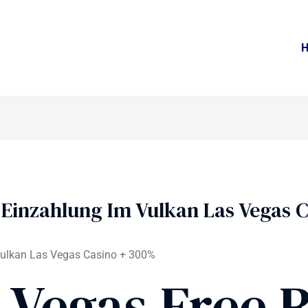
 Einzahlung Im Vulkan Las Vegas C
Vulkan Las Vegas Casino + 300%
 Vegas Free 