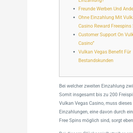
Einzahlung?
Freunde Werben Und Ande
Ohne Einzahlung Mit Vul
Casino Reward Freespins 
Customer Support On Vul
Casino”
Vulkan Vegas Benefit Für
Bestandskunden
Bei welcher zweiten Einzahlung zwi
Somit insgesamt bis zu 200 Freisp
Vulkan Vegas Casino, muss dieses 
Einzahlungen, eine davon durch ein
Free Spins möglich sind, sorgt eben