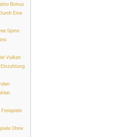
asino Bonus
Durch Eine
ree Spins
ins
Bei Vulkan
 Einzahlung
nden
ahlen
Freispiele
spiele Ohne