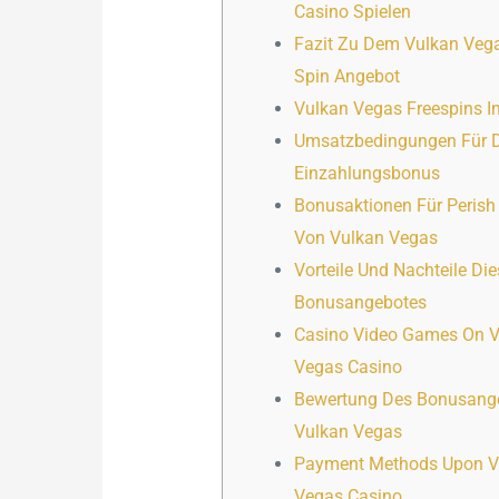
Casino Spielen
Fazit Zu Dem Vulkan Vega
Spin Angebot
Vulkan Vegas Freespins I
Umsatzbedingungen Für 
Einzahlungsbonus
Bonusaktionen Für Perish 
Von Vulkan Vegas
Vorteile Und Nachteile Di
Bonusangebotes
Casino Video Games On V
Vegas Casino
Bewertung Des Bonusang
Vulkan Vegas
Payment Methods Upon V
Vegas Casino