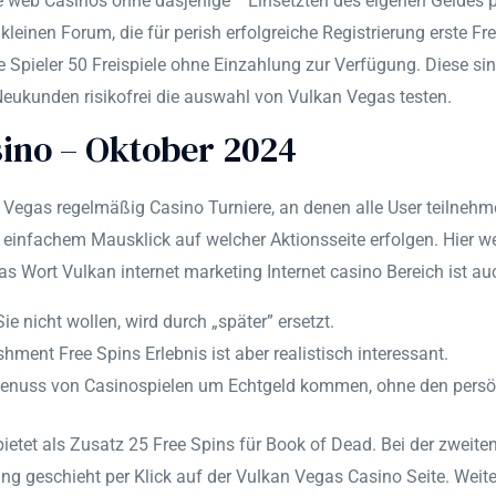
 web Casinos ohne dasjenige” “Einsetzten des eigenen Geldes p
einen Forum, die für perish erfolgreiche Registrierung erste Fre
Spieler 50 Freispiele ohne Einzahlung zur Verfügung. Diese si
ukunden risikofrei die auswahl von Vulkan Vegas testen.
sino – Oktober 2024
 Vegas regelmäßig Casino Turniere, an denen alle User teilnehm
 einfachem Mausklick auf welcher Aktionsseite erfolgen. Hier 
s Wort Vulkan internet marketing Internet casino Bereich ist a
e nicht wollen, wird durch „später” ersetzt.
hment Free Spins Erlebnis ist aber realistisch interessant.
Genuss von Casinospielen um Echtgeld kommen, ohne den persön
ietet als Zusatz 25 Free Spins für Book of Dead. Bei der zweite
rung geschieht per Klick auf der Vulkan Vegas Casino Seite. Weit