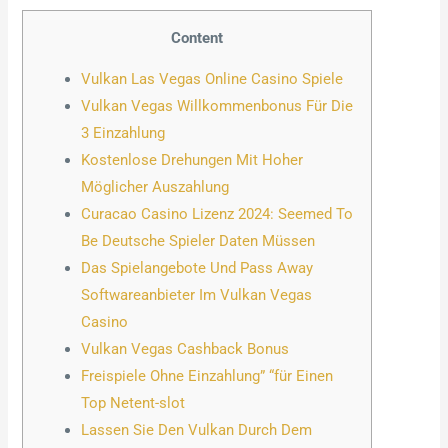
Content
Vulkan Las Vegas Online Casino Spiele
Vulkan Vegas Willkommenbonus Für Die
3 Einzahlung
Kostenlose Drehungen Mit Hoher
Möglicher Auszahlung
Curacao Casino Lizenz 2024: Seemed To
Be Deutsche Spieler Daten Müssen
Das Spielangebote Und Pass Away
Softwareanbieter Im Vulkan Vegas
Casino
Vulkan Vegas Cashback Bonus
Freispiele Ohne Einzahlung” “für Einen
Top Netent-slot
Lassen Sie Den Vulkan Durch Dem