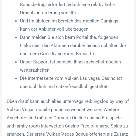
Bonusbetrag, erfordert jedoch eine relativ hohe
Umsatzanforderung von 40x.
Und im übrigen im Bereich des mobilen Gamings
kann der Anbieter voll überzeugen.
Dann melden Sie sich beim Portal the, folgenden
Links über den Aktionen darüber hinaus schalten dort
über dem Code living room Bonus frei.
Unser Support ist bemüht, Ihnen schnellstmöglich
weiterzuhelfen.
Die Internetseite vom Vulkan Las vegas Casino ist
übersichtlich und nutzerfreundlich gestaltet.
Oben drauf kann auch alles unterwegs reibungslos by way of
Vulkan Vegas mobile phone verwendet werden. Weitere
Angebote sind mit den Comeon On line casino Freispiele
und family room Interwetten Casino Free of charge Spins zu
erlangen. Der erste Vulkan Vegas Bonus offeriert als Zusatz