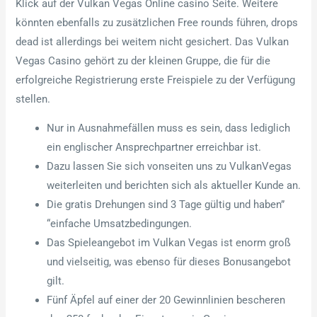
Klick auf der Vulkan Vegas Online casino Seite. Weitere
könnten ebenfalls zu zusätzlichen Free rounds führen, drops
dead ist allerdings bei weitem nicht gesichert. Das Vulkan
Vegas Casino gehört zu der kleinen Gruppe, die für die
erfolgreiche Registrierung erste Freispiele zu der Verfügung
stellen.
Nur in Ausnahmefällen muss es sein, dass lediglich
ein englischer Ansprechpartner erreichbar ist.
Dazu lassen Sie sich vonseiten uns zu VulkanVegas
weiterleiten und berichten sich als aktueller Kunde an.
Die gratis Drehungen sind 3 Tage gültig und haben”
“einfache Umsatzbedingungen.
Das Spieleangebot im Vulkan Vegas ist enorm groß
und vielseitig, was ebenso für dieses Bonusangebot
gilt.
Fünf Äpfel auf einer der 20 Gewinnlinien bescheren