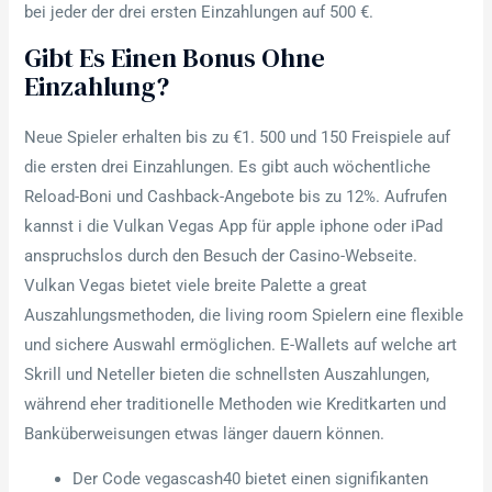
bei jeder der drei ersten Einzahlungen auf 500 €.
Gibt Es Einen Bonus Ohne
Einzahlung?
Neue Spieler erhalten bis zu €1. 500 und 150 Freispiele auf
die ersten drei Einzahlungen. Es gibt auch wöchentliche
Reload-Boni und Cashback-Angebote bis zu 12%. Aufrufen
kannst i die Vulkan Vegas App für apple iphone oder iPad
anspruchslos durch den Besuch der Casino-Webseite.
Vulkan Vegas bietet viele breite Palette a great
Auszahlungsmethoden, die living room Spielern eine flexible
und sichere Auswahl ermöglichen. E-Wallets auf welche art
Skrill und Neteller bieten die schnellsten Auszahlungen,
während eher traditionelle Methoden wie Kreditkarten und
Banküberweisungen etwas länger dauern können.
Der Code vegascash40 bietet einen signifikanten