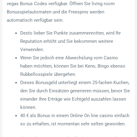
vegas Bonus Codes verfügbar. Öffnen Sie living room
Bonusspielautomaten und die Freespins werden
automatisch verfügbar sein.
Desto lieber Sie Punkte zusammenrotten, wird Ihr
Reputation erhöht und Sie bekommen weitere
Verwenden.
Wenn Sie jedoch eine Abwechslung vom Casino
haben möchten, können Sie bei Keno, Bingo ebenso
Rubbellosspiele übergehen.
Dieses Bonusgeld unterliegt einem 25-fachen Kuchen,
den Sie durch Einsätzen generieren müssen, bevor Sie
einander Ihre Erträge wie Echtgeld auszahlen lassen
können.
40 € als Bonus in einem Online On line casino einfach
so zu erhalten, ist momentan sehr selten geworden.