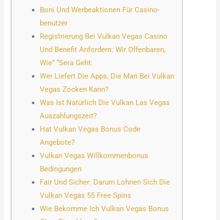
Boni Und Werbeaktionen Für Casino-
benutzer
Registrierung Bei Vulkan Vegas Casino
Und Benefit Anfordern: Wir Offenbaren,
Wie” “Sera Geht:
Wer Liefert Die Apps, Die Man Bei Vulkan
Vegas Zocken Kann?
Was Ist Natürlich Die Vulkan Las Vegas
Auszahlungszeit?
Hat Vulkan Vegas Bonus Code
Angebote?
Vulkan Vegas Willkommenbonus
Bedingungen
Fair Und Sicher: Darum Lohnen Sich Die
Vulkan Vegas 55 Free Spins
Wie Bekomme Ich Vulkan Vegas Bonus