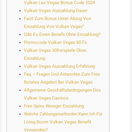
Vulkan Las Vegas Bonus Code 2024
Vulkan Vegas Auszahlung Dauer
Fazit Zum Bonus Unter Abzug Von
Einzahlung Von Vulkan Vegas”
Gibt Es Einen Benefit Ohne Einzahlung?
Promocode Vulkan Vegas 80 Fs
Vulkan Vegas 30freispiele Ohne
Einzahlung
Vulkan Vegas Auszahlung Erfahrung
Faq – Fragen Und Antworten Zum Free
Rotates Angebot Bei Vulkan Vegas
Allgemeine Geschäftsbedingungen Des
Vulkan Vegas Casinos
Free Spins Weniger Einzahlung
Welche Zahlungsmethoden Kann Ich Für
Living Room Vulkan Vegas Benefit
Verwenden?