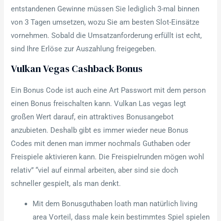
entstandenen Gewinne müssen Sie lediglich 3-mal binnen
von 3 Tagen umsetzen, wozu Sie am besten Slot-Einsätze
vornehmen. Sobald die Umsatzanforderung erfüllt ist echt,
sind Ihre Erlöse zur Auszahlung freigegeben.
Vulkan Vegas Cashback Bonus
Ein Bonus Code ist auch eine Art Passwort mit dem person
einen Bonus freischalten kann. Vulkan Las vegas legt
großen Wert darauf, ein attraktives Bonusangebot
anzubieten. Deshalb gibt es immer wieder neue Bonus
Codes mit denen man immer nochmals Guthaben oder
Freispiele aktivieren kann. Die Freispielrunden mögen wohl
relativ” “viel auf einmal arbeiten, aber sind sie doch
schneller gespielt, als man denkt.
Mit dem Bonusguthaben loath man natürlich living
area Vorteil, dass male kein bestimmtes Spiel spielen