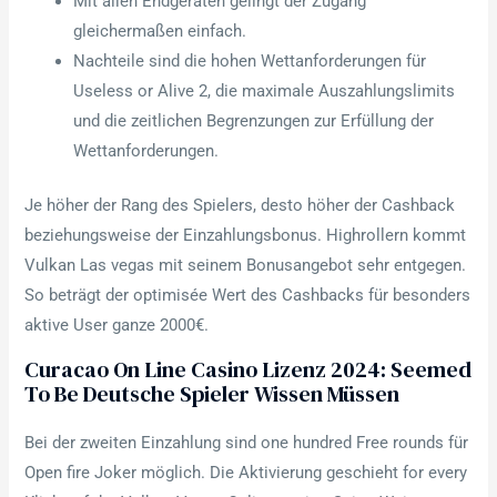
Mit allen Endgeräten gelingt der Zugang
gleichermaßen einfach.
Nachteile sind die hohen Wettanforderungen für
Useless or Alive 2, die maximale Auszahlungslimits
und die zeitlichen Begrenzungen zur Erfüllung der
Wettanforderungen.
Je höher der Rang des Spielers, desto höher der Cashback
beziehungsweise der Einzahlungsbonus. Highrollern kommt
Vulkan Las vegas mit seinem Bonusangebot sehr entgegen.
So beträgt der optimisée Wert des Cashbacks für besonders
aktive User ganze 2000€.
Curacao On Line Casino Lizenz 2024: Seemed
To Be Deutsche Spieler Wissen Müssen
Bei der zweiten Einzahlung sind one hundred Free rounds für
Open fire Joker möglich. Die Aktivierung geschieht for every