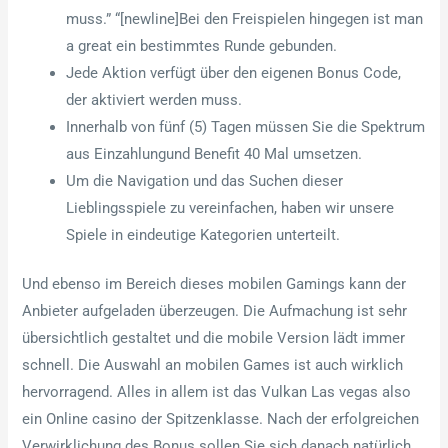
muss.” “[newline]Bei den Freispielen hingegen ist man
a great ein bestimmtes Runde gebunden.
Jede Aktion verfügt über den eigenen Bonus Code,
der aktiviert werden muss.
Innerhalb von fünf (5) Tagen müssen Sie die Spektrum
aus Einzahlungund Benefit 40 Mal umsetzen.
Um die Navigation und das Suchen dieser
Lieblingsspiele zu vereinfachen, haben wir unsere
Spiele in eindeutige Kategorien unterteilt.
Und ebenso im Bereich dieses mobilen Gamings kann der
Anbieter aufgeladen überzeugen. Die Aufmachung ist sehr
übersichtlich gestaltet und die mobile Version lädt immer
schnell. Die Auswahl an mobilen Games ist auch wirklich
hervorragend. Alles in allem ist das Vulkan Las vegas also
ein Online casino der Spitzenklasse. Nach der erfolgreichen
Verwirklichung des Bonus sollen Sie sich danach natürlich