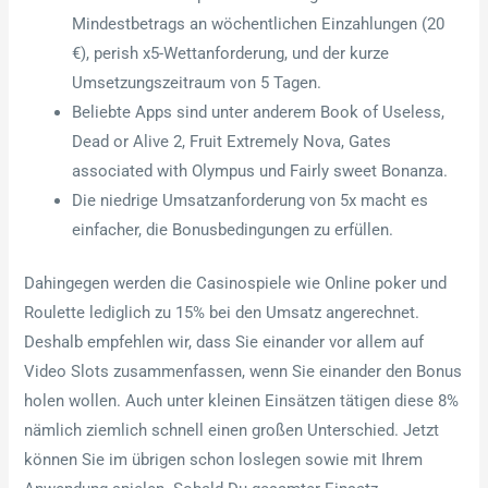
Mindestbetrags an wöchentlichen Einzahlungen (20
€), perish x5-Wettanforderung, und der kurze
Umsetzungszeitraum von 5 Tagen.
Beliebte Apps sind unter anderem Book of Useless,
Dead or Alive 2, Fruit Extremely Nova, Gates
associated with Olympus und Fairly sweet Bonanza.
Die niedrige Umsatzanforderung von 5x macht es
einfacher, die Bonusbedingungen zu erfüllen.
Dahingegen werden die Casinospiele wie Online poker und
Roulette lediglich zu 15% bei den Umsatz angerechnet.
Deshalb empfehlen wir, dass Sie einander vor allem auf
Video Slots zusammenfassen, wenn Sie einander den Bonus
holen wollen. Auch unter kleinen Einsätzen tätigen diese 8%
nämlich ziemlich schnell einen großen Unterschied. Jetzt
können Sie im übrigen schon loslegen sowie mit Ihrem