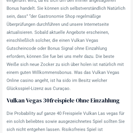
eingeführt wird, da es sich um den immer angesagteren
Bonus handelt. Sie können sich selbstverständlich Natürlich
sein, dass” “der Gastronomie Shop regelmäßige
Überprüfungen durchführen und unsere Internetseite
aktualisieren. Sobald aktuelle Angebote erscheinen,
einschließlich solcher, die einen Vulkan Vegas
Gutscheincode oder Bonus Signal ohne Einzahlung
erfordern, können Sie fue bei uns mehr dazu. Die beste
Weiße sich neue Zocker zu sich über holen ist natürlich mit
einem guten Willkommensbonus. Was das Vulkan Vegas
Online casino angeht, ist ha sido im Besitz welcher
Glücksspiel-Lizenz aus Curaçao.
Vulkan Vegas 30freispiele Ohne Einzahlung
Die Probability auf ganze 40 Freispiele Vulkan Las vegas für
ein solch beliebtes sowie ausgezeichnetes Spiel sollten Sie
sich nicht entgehen lassen. Risikofreies Spiel ist