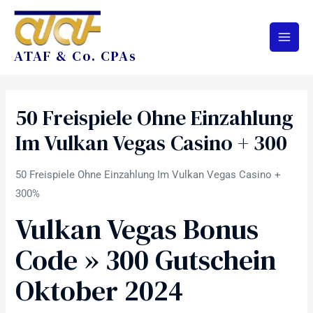
ATAF & Co. CPAs
50 Freispiele Ohne Einzahlung
Im Vulkan Vegas Casino + 300
50 Freispiele Ohne Einzahlung Im Vulkan Vegas Casino +
300%
Vulkan Vegas Bonus
Code » 300 Gutschein
Oktober 2024