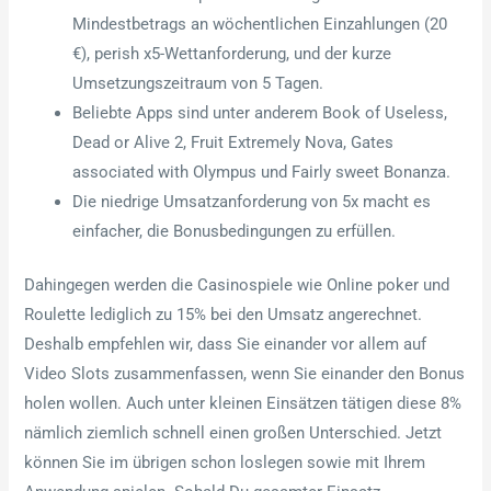
Mindestbetrags an wöchentlichen Einzahlungen (20
€), perish x5-Wettanforderung, und der kurze
Umsetzungszeitraum von 5 Tagen.
Beliebte Apps sind unter anderem Book of Useless,
Dead or Alive 2, Fruit Extremely Nova, Gates
associated with Olympus und Fairly sweet Bonanza.
Die niedrige Umsatzanforderung von 5x macht es
einfacher, die Bonusbedingungen zu erfüllen.
Dahingegen werden die Casinospiele wie Online poker und
Roulette lediglich zu 15% bei den Umsatz angerechnet.
Deshalb empfehlen wir, dass Sie einander vor allem auf
Video Slots zusammenfassen, wenn Sie einander den Bonus
holen wollen. Auch unter kleinen Einsätzen tätigen diese 8%
nämlich ziemlich schnell einen großen Unterschied. Jetzt
können Sie im übrigen schon loslegen sowie mit Ihrem