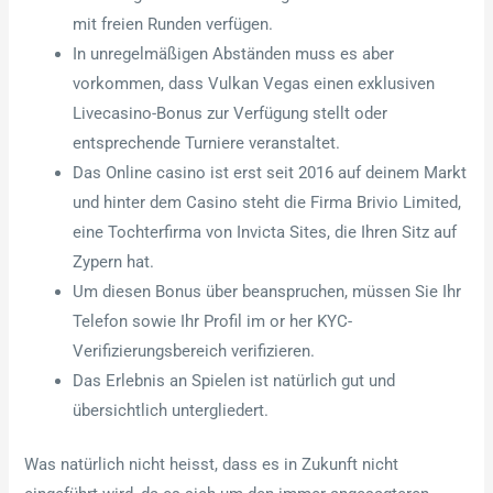
mit freien Runden verfügen.
In unregelmäßigen Abständen muss es aber
vorkommen, dass Vulkan Vegas einen exklusiven
Livecasino-Bonus zur Verfügung stellt oder
entsprechende Turniere veranstaltet.
Das Online casino ist erst seit 2016 auf deinem Markt
und hinter dem Casino steht die Firma Brivio Limited,
eine Tochterfirma von Invicta Sites, die Ihren Sitz auf
Zypern hat.
Um diesen Bonus über beanspruchen, müssen Sie Ihr
Telefon sowie Ihr Profil im or her KYC-
Verifizierungsbereich verifizieren.
Das Erlebnis an Spielen ist natürlich gut und
übersichtlich untergliedert.
Was natürlich nicht heisst, dass es in Zukunft nicht