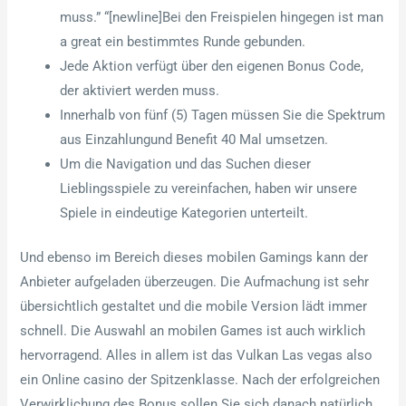
muss.” “[newline]Bei den Freispielen hingegen ist man
a great ein bestimmtes Runde gebunden.
Jede Aktion verfügt über den eigenen Bonus Code,
der aktiviert werden muss.
Innerhalb von fünf (5) Tagen müssen Sie die Spektrum
aus Einzahlungund Benefit 40 Mal umsetzen.
Um die Navigation und das Suchen dieser
Lieblingsspiele zu vereinfachen, haben wir unsere
Spiele in eindeutige Kategorien unterteilt.
Und ebenso im Bereich dieses mobilen Gamings kann der
Anbieter aufgeladen überzeugen. Die Aufmachung ist sehr
übersichtlich gestaltet und die mobile Version lädt immer
schnell. Die Auswahl an mobilen Games ist auch wirklich
hervorragend. Alles in allem ist das Vulkan Las vegas also
ein Online casino der Spitzenklasse. Nach der erfolgreichen
Verwirklichung des Bonus sollen Sie sich danach natürlich