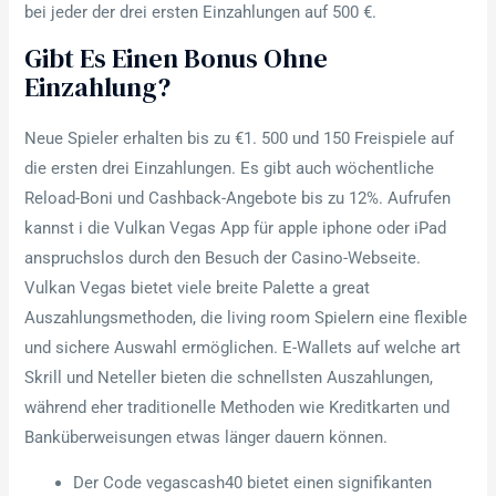
bei jeder der drei ersten Einzahlungen auf 500 €.
Gibt Es Einen Bonus Ohne
Einzahlung?
Neue Spieler erhalten bis zu €1. 500 und 150 Freispiele auf
die ersten drei Einzahlungen. Es gibt auch wöchentliche
Reload-Boni und Cashback-Angebote bis zu 12%. Aufrufen
kannst i die Vulkan Vegas App für apple iphone oder iPad
anspruchslos durch den Besuch der Casino-Webseite.
Vulkan Vegas bietet viele breite Palette a great
Auszahlungsmethoden, die living room Spielern eine flexible
und sichere Auswahl ermöglichen. E-Wallets auf welche art
Skrill und Neteller bieten die schnellsten Auszahlungen,
während eher traditionelle Methoden wie Kreditkarten und
Banküberweisungen etwas länger dauern können.
Der Code vegascash40 bietet einen signifikanten