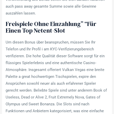
auch pass away gesamte Summe sowie alle Gewinne
auszahlen lassen.
Freispiele Ohne Einzahlung” “für
Einen Top Netent-Slot
Um diesen Bonus über beanspruchen, müssen Sie Ihr
Telefon und Ihr Profil i am KYC-Verifizierungsbereich
verifizieren. Die hohe Qualität dieser Software sorgt für ein
flüssiges Spielerlebnis und eine authentische Casino-
Atmosphäre. Insgesamt offeriert Vulkan Vegas eine breite
Palette a great hochwertigen Tischspielen, expire den
Ansprüchen sowohl neuer als auch erfahrener Spieler
gerecht werden​. Beliebte Spiele sind unter anderem Book of
Useless, Dead or Alive 2, Fruit Extremely Nova, Gates of
Olympus und Sweet Bonanza. Die Slots sind nach
Funktionen und Anbietern kategorisiert, was eine einfache