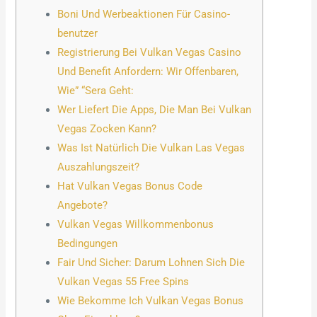
Boni Und Werbeaktionen Für Casino-
benutzer
Registrierung Bei Vulkan Vegas Casino
Und Benefit Anfordern: Wir Offenbaren,
Wie” “Sera Geht:
Wer Liefert Die Apps, Die Man Bei Vulkan
Vegas Zocken Kann?
Was Ist Natürlich Die Vulkan Las Vegas
Auszahlungszeit?
Hat Vulkan Vegas Bonus Code
Angebote?
Vulkan Vegas Willkommenbonus
Bedingungen
Fair Und Sicher: Darum Lohnen Sich Die
Vulkan Vegas 55 Free Spins
Wie Bekomme Ich Vulkan Vegas Bonus