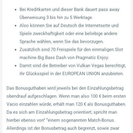
Bei Kreditkarten und dieser Bank dauert pass away
Überweisung 3 bis hin zu 5 Werktage.
Also können Sie auf Deutsch die Internetseite und
Spiele zweckhaftigkeit oder eine beliebige andere
Sprache wählen, wenn Sie das bevorzugen.
Zusätzlich sind 70 Freispiele für den einmaligen Slot
machine Big Bass Dash von Pragmatic Enjoy.
Damit sind die Betreiber von Vulkan Vegas berechtigt,
ihr Glücksspiel in der EUROPEAN UNION anzubieten.
Das Bonusguthaben wird jeweils bei den Einzahlungsbetrag
obendrauf aufgeschlagen. Wenn man also 100 € beim ersten
Vacio einzahlen würde, erhält man 120 € als Bonusguthaben.
Da es sich am Einzahlungsbetrag orientiert, spricht man
hierbei ebenso von” “einem sogenannten Match-Bonus.
Allerdings ist der Bonusbetrag auch begrenzt, sowie zwar