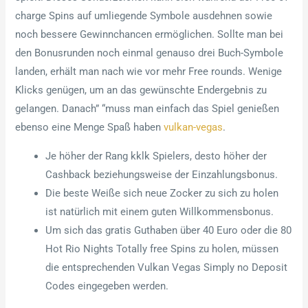
charge Spins auf umliegende Symbole ausdehnen sowie
noch bessere Gewinnchancen ermöglichen. Sollte man bei
den Bonusrunden noch einmal genauso drei Buch-Symbole
landen, erhält man nach wie vor mehr Free rounds. Wenige
Klicks genügen, um an das gewünschte Endergebnis zu
gelangen. Danach” “muss man einfach das Spiel genießen
ebenso eine Menge Spaß haben
vulkan-vegas
.
Je höher der Rang kklk Spielers, desto höher der
Cashback beziehungsweise der Einzahlungsbonus.
Die beste Weiße sich neue Zocker zu sich zu holen
ist natürlich mit einem guten Willkommensbonus.
Um sich das gratis Guthaben über 40 Euro oder die 80
Hot Rio Nights Totally free Spins zu holen, müssen
die entsprechenden Vulkan Vegas Simply no Deposit
Codes eingegeben werden.