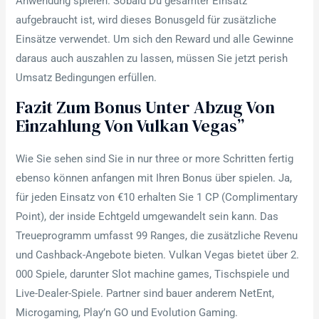
Anwendung spielen. Sobald Du gesamter Einsatz
aufgebraucht ist, wird dieses Bonusgeld für zusätzliche
Einsätze verwendet. Um sich den Reward und alle Gewinne
daraus auch auszahlen zu lassen, müssen Sie jetzt perish
Umsatz Bedingungen erfüllen.
Fazit Zum Bonus Unter Abzug Von
Einzahlung Von Vulkan Vegas”
Wie Sie sehen sind Sie in nur three or more Schritten fertig
ebenso können anfangen mit Ihren Bonus über spielen. Ja,
für jeden Einsatz von €10 erhalten Sie 1 CP (Complimentary
Point), der inside Echtgeld umgewandelt sein kann. Das
Treueprogramm umfasst 99 Ranges, die zusätzliche Revenu
und Cashback-Angebote bieten​. Vulkan Vegas bietet über 2.
000 Spiele, darunter Slot machine games, Tischspiele und
Live-Dealer-Spiele. Partner sind bauer anderem NetEnt,
Microgaming, Play’n GO und Evolution Gaming.