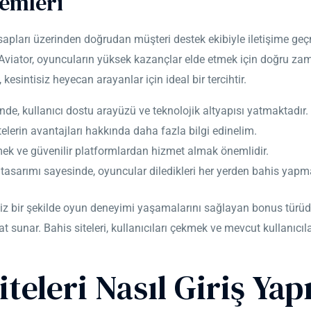
temleri
apları üzerinden doğrudan müşteri destek ekibiyle iletişime g
 Aviator, oyuncuların yüksek kazançlar elde etmek için doğru zama
esintisiz heyecan arayanlar için ideal bir tercihtir.
de, kullanıcı dostu arayüzü ve teknolojik altyapısı yatmaktadır.
telerin avantajları hakkında daha fazla bilgi edinelim.
emek ve güvenilir platformlardan hizmet almak önemlidir.
l tasarımı sayesinde, oyuncular diledikleri her yerden bahis yap
iz bir şekilde oyun deneyimi yaşamalarını sağlayan bonus türüdür.
 sunar. Bahis siteleri, kullanıcıları çekmek ve mevcut kullanıcıla
teleri Nasıl Giriş Yapı