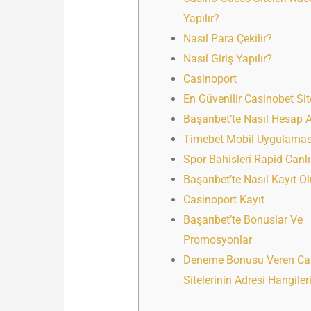
Yapılır?
Nasıl Para Çekilir?
Nasıl Giriş Yapılır?
Casinoport
En Güvenilir Casinobet Sit
Başarıbet’te Nasıl Hesap A
Timebet Mobil Uygulamas
Spor Bahisleri Rapid Canl
Başarıbet’te Nasıl Kayıt O
Casinoport Kayıt
Başarıbet’te Bonuslar Ve
Promosyonlar
Deneme Bonusu Veren Ca
Sitelerinin Adresi Hangiler