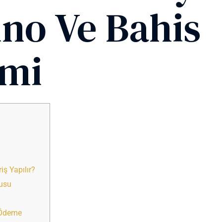
sino Ve Bahis
imi
iş Yapılır?
nusu
 Ödeme