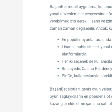
BaşarıBet mobil uygulama, kullanıcı
yasal düzenlemeler çerçevesinde faal
verebilmek için gerekli lisans ve izi
zaman zaman değişebilir. Ancak, kull
En popüler oyunlar arasında 
Lisanslı bahis siteleri, yasa
platformlardır.
Her iki seçenek de kullanıcıl
Bu sayede, Casino Bet deneyim
PinCo, kullanıcılarıyla sürek
BaşarıBet slotları, geniş oyun yelp
oyun sağlayıcıların en popüler slot 
kazançlar elde etme şansına sahipti