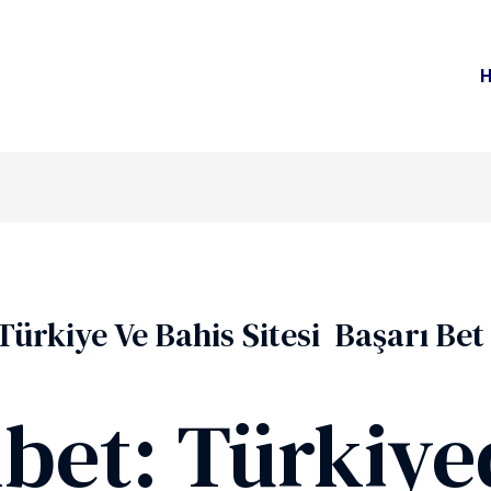
ürkiye Ve Bahis Sitesi ️ Başarı Bet
ıbet: Türkiye