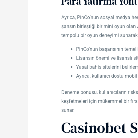
Para Yatırma Yön
Ayrıca, PinCo’nun sosyal medya hes
şansın birleştiği bir mini oyun olan
tempolu bir oyun deneyimi sunarak, k
PinCo’nun başarısının temelin
Lisansın önemi ve lisanslı si
Yasal bahis sitelerini belirl
Ayrıca, kullanıcı dostu mobi
Deneme bonusu, kullanıcıların risks
keşfetmeleri için mükemmel bir fırsat
sunar.
Casinobet Si