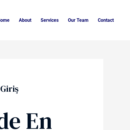
Home
About
Services
Our Team
Contact
 Giriş
de En