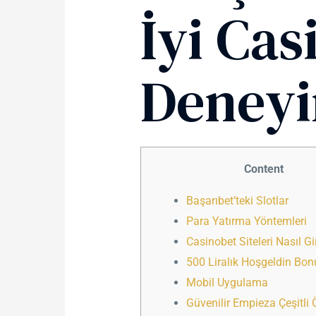
İyi Ca
Deney
Content
Başarıbet’teki Slotlar
Para Yatırma Yöntemleri
Casinobet Siteleri Nasıl Gir
500 Liralık Hoşgeldin Bo
Mobil Uygulama
Güvenilir Empieza Çeşitli