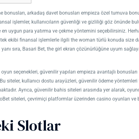
me bonusları, arkadaş davet bonusları empieza özel turnuva bonus
sal işlemler, kullanıcıların güvenliği ve gizliliği göz önünde bulu
öre en uygun para yatırma ve çekme yöntemini seçebilirsiniz. Her
stek ekibi finansal işlemlerle ilgili the woman türlü konuda siz
yanı sıra, Basari Bet, the girl ekran çözünürlüğüne uyum sağlay
ş oyun seçenekleri, güvenilir yapıları empieza avantajlı bonusları 
 Bu siteler, kullanıcı dostu arayüzleri, güvenilir ödeme yöntemler
maktadır. Ayrıca, güvenilir bahis siteleri arasında yer alarak, oyun
Bet siteleri, çevrimiçi platformlar üzerinden casino oyunları ve 
ki Slotlar