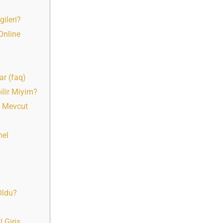
gileri?
 Online
ar (faq)
ilir Miyim?
s Mevcut
mel
Oldu?
 Giriş