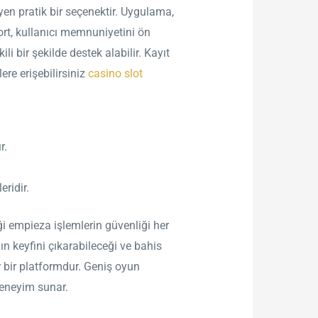
yen pratik bir seçenektir. Uygulama,
ort, kullanıcı memnuniyetini ön
i bir şekilde destek alabilir. Kayıt
re erişebilirsiniz
casino slot
r.
ridir.
iği empieza işlemlerin güvenliği her
ın keyfini çıkarabileceği ve bahis
r bir platformdur. Geniş oyun
deneyim sunar.