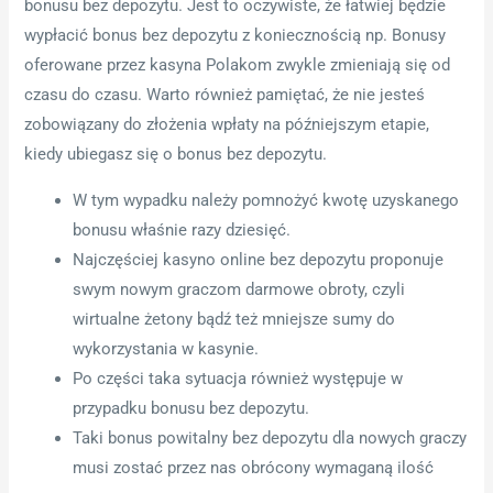
bonusu bez depozytu. Jest to oczywiste, że łatwiej będzie
wypłacić bonus bez depozytu z koniecznością np. Bonusy
oferowane przez kasyna Polakom zwykle zmieniają się od
czasu do czasu. Warto również pamiętać, że nie jesteś
zobowiązany do złożenia wpłaty na późniejszym etapie,
kiedy ubiegasz się o bonus bez depozytu.
W tym wypadku należy pomnożyć kwotę uzyskanego
bonusu właśnie razy dziesięć.
Najczęściej kasyno online bez depozytu proponuje
swym nowym graczom darmowe obroty, czyli
wirtualne żetony bądź też mniejsze sumy do
wykorzystania w kasynie.
Po części taka sytuacja również występuje w
przypadku bonusu bez depozytu.
Taki bonus powitalny bez depozytu dla nowych graczy
musi zostać przez nas obrócony wymaganą ilość