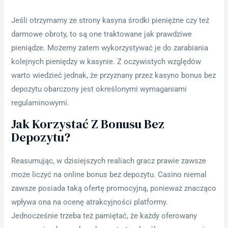
Jeśli otrzymamy ze strony kasyna środki pieniężne czy też
darmowe obroty, to są one traktowane jak prawdziwe
pieniądze. Możemy zatem wykorzystywać je do zarabiania
kolejnych pieniędzy w kasynie. Z oczywistych względów
warto wiedzieć jednak, że przyznany przez kasyno bonus bez
depozytu obarczony jest określonymi wymaganiami
regulaminowymi.
Jak Korzystać Z Bonusu Bez
Depozytu?
Reasumując, w dzisiejszych realiach gracz prawie zawsze
może liczyć na online bonus bez depozytu. Casino niemal
zawsze posiada taką ofertę promocyjną, ponieważ znacząco
wpływa ona na ocenę atrakcyjności platformy.
Jednocześnie trzeba też pamiętać, że każdy oferowany