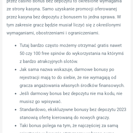
przez casino bonus bez depozytu to określone wymagania
ze strony kasyna. Samo uzyskanie promocji oferowanej
przez kasyna bez depozytu z bonusem to jedna sprawa. W
tym zakresie gracz będzie musiał liczyć się z określonymi
wymaganiami, obostrzeniami i ograniczeniami.
Tutaj bardzo często możemy otrzymać gratis nawet
50 czy 100 free spinów do wykorzystania na którymś
z bardzo atrakcyjnych slotów.
Jak sama nazwa wskazuje, darmowe bonusy po
rejestracji mają to do siebie, że nie wymagają od
gracza angażowania własnych środków finansowych.
Jeśli darmowy bonus bez depozytu nie ma kodu, nie
musisz go wpisywać.
Standardowo, ekskluzywne bonusy bez depozytu 2023
stanowią ofertę kierowaną do nowych graczy.
Taki bonus polega na tym, że najczęściej za samą