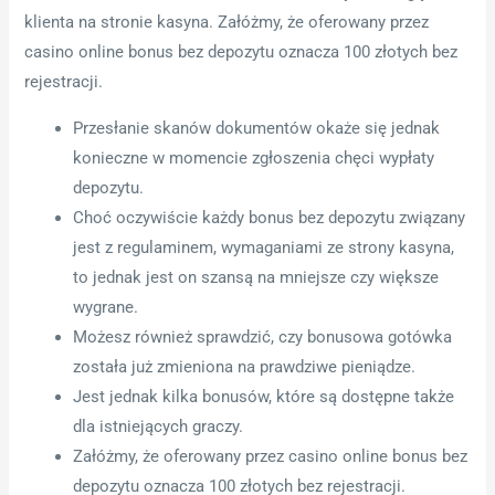
klienta na stronie kasyna. Załóżmy, że oferowany przez
casino online bonus bez depozytu oznacza 100 złotych bez
rejestracji.
Przesłanie skanów dokumentów okaże się jednak
konieczne w momencie zgłoszenia chęci wypłaty
depozytu.
Choć oczywiście każdy bonus bez depozytu związany
jest z regulaminem, wymaganiami ze strony kasyna,
to jednak jest on szansą na mniejsze czy większe
wygrane.
Możesz również sprawdzić, czy bonusowa gotówka
została już zmieniona na prawdziwe pieniądze.
Jest jednak kilka bonusów, które są dostępne także
dla istniejących graczy.
Załóżmy, że oferowany przez casino online bonus bez
depozytu oznacza 100 złotych bez rejestracji.