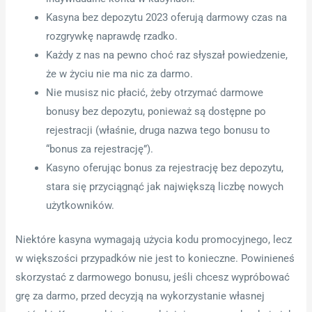
Kasyna bez depozytu 2023 oferują darmowy czas na
rozgrywkę naprawdę rzadko.
Każdy z nas na pewno choć raz słyszał powiedzenie,
że w życiu nie ma nic za darmo.
Nie musisz nic płacić, żeby otrzymać darmowe
bonusy bez depozytu, ponieważ są dostępne po
rejestracji (właśnie, druga nazwa tego bonusu to
“bonus za rejestrację”).
Kasyno oferując bonus za rejestrację bez depozytu,
stara się przyciągnąć jak największą liczbę nowych
użytkowników.
Niektóre kasyna wymagają użycia kodu promocyjnego, lecz
w większości przypadków nie jest to konieczne. Powinieneś
skorzystać z darmowego bonusu, jeśli chcesz wypróbować
grę za darmo, przed decyzją na wykorzystanie własnej