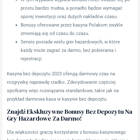
prostu bardzo trudna, a ponadto będzie wymagać
sporej inwestycji oraz dużych nakładów czasu.
Bonusy oferowane przez kasyna Polakom zwykle
zmieniają się od czasu do czasu.
Serwis posiada wielu gier hazardowych, w które
każdy może zagrać za darmo, bez pobierania i
rejestracji.
Kasyna bez depozytu 2023 oferują darmowy czas na
rozgrywkę naprawdę rzadko. Zdecydowanie częściej
spotkamy więc rozwiązania standardowe, takie jak na
przykład darmowa kasa w kasynie bez depozytu.
Znajdź Ekskluzywne Bonusy Bez Depozytu Na
Gry Hazardowe Za Darmo!
Dla większości graczy korzystanie z bonusu kasynowego