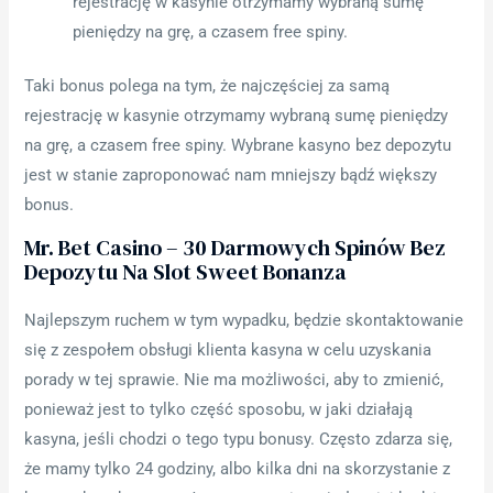
rejestrację w kasynie otrzymamy wybraną sumę
pieniędzy na grę, a czasem free spiny.
Taki bonus polega na tym, że najczęściej za samą
rejestrację w kasynie otrzymamy wybraną sumę pieniędzy
na grę, a czasem free spiny. Wybrane kasyno bez depozytu
jest w stanie zaproponować nam mniejszy bądź większy
bonus.
Mr. Bet Casino – 30 Darmowych Spinów Bez
Depozytu Na Slot Sweet Bonanza
Najlepszym ruchem w tym wypadku, będzie skontaktowanie
się z zespołem obsługi klienta kasyna w celu uzyskania
porady w tej sprawie. Nie ma możliwości, aby to zmienić,
ponieważ jest to tylko część sposobu, w jaki działają
kasyna, jeśli chodzi o tego typu bonusy. Często zdarza się,
że mamy tylko 24 godziny, albo kilka dni na skorzystanie z