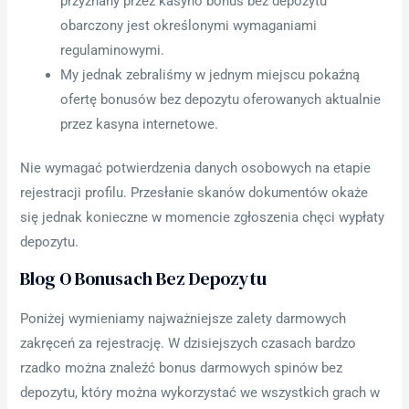
przyznany przez kasyno bonus bez depozytu
obarczony jest określonymi wymaganiami
regulaminowymi.
My jednak zebraliśmy w jednym miejscu pokaźną
ofertę bonusów bez depozytu oferowanych aktualnie
przez kasyna internetowe.
Nie wymagać potwierdzenia danych osobowych na etapie
rejestracji profilu. Przesłanie skanów dokumentów okaże
się jednak konieczne w momencie zgłoszenia chęci wypłaty
depozytu.
Blog O Bonusach Bez Depozytu
Poniżej wymieniamy najważniejsze zalety darmowych
zakręceń za rejestrację. W dzisiejszych czasach bardzo
rzadko można znaleźć bonus darmowych spinów bez
depozytu, który można wykorzystać we wszystkich grach w