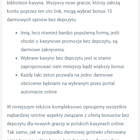
bibliotece kasyna. Wszyscy nowi gracze, którzy założą
konto poprzez ten oto link, mogą wybrać bonus 15
darmowych spinów bez depozytu.
Inną, lecz również bardzo popularną formą, jeśli
chodzi o kasynowe promocje bez depozytu, są
darmowe zakręcenia.
Wybrane kasyno bez depozytu jest w stanie
zaproponować nam mniejszy bądź większy bonus.
Każdy taki żeton pozwala na jedno darmowe
obrócenie bębnami na wybranym przez portal
automacie online.
W niniejszym tekście kompleksowo opisujemy wszystkie
najbardziej istotne aspekty związane z ofertą bonusów bez
depozytu dla nowych graczy w polskich kasynach online.
Tak samo, jak w przypadku darmowej gotówki oferowany