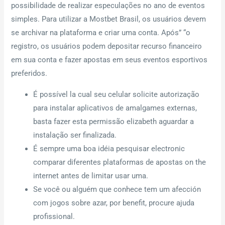
possibilidade de realizar especulações no ano de eventos
simples. Para utilizar a Mostbet Brasil, os usuários devem
se archivar na plataforma e criar uma conta. Após” “o
registro, os usuários podem depositar recurso financeiro
em sua conta e fazer apostas em seus eventos esportivos
preferidos.
É possível la cual seu celular solicite autorização
para instalar aplicativos de amalgames externas,
basta fazer esta permissão elizabeth aguardar a
instalação ser finalizada.
É sempre uma boa idéia pesquisar electronic
comparar diferentes plataformas de apostas on the
internet antes de limitar usar uma.
Se você ou alguém que conhece tem um afección
com jogos sobre azar, por benefit, procure ajuda
profissional.