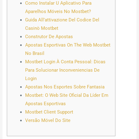
Como Instalar U Aplicativo Para
Aparelhos Móveis No Mostbet?
Guida All’attivazione Del Codice Del
Casinò Mostbet
Construtor De Apostas
Apostas Esportivas On The Web Mostbet
No Brasil
Mostbet Login À Conta Pessoal: Dicas
Para Solucionar Inconveniencias De
Login
Apostas Nos Esportes Sobre Fantasia
Mostbet: O Web Site Oficial Da Líder Em
Apostas Esportivas
Mostbet Client Support
Versão Móvel Do Site