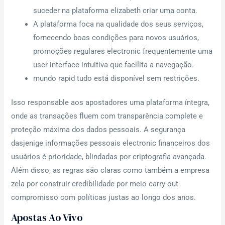
suceder na plataforma elizabeth criar uma conta.
A plataforma foca na qualidade dos seus serviços,
fornecendo boas condições para novos usuários,
promoções regulares electronic frequentemente uma
user interface intuitiva que facilita a navegação.
mundo rapid tudo está disponível sem restrições.
Isso responsable aos apostadores uma plataforma íntegra,
onde as transações fluem com transparência complete e
proteção máxima dos dados pessoais. A segurança
dasjenige informações pessoais electronic financeiros dos
usuários é prioridade, blindadas por criptografia avançada.
Além disso, as regras são claras como também a empresa
zela por construir credibilidade por meio carry out
compromisso com políticas justas ao longo dos anos.
Apostas Ao Vivo