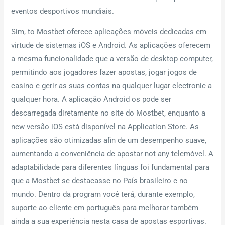
eventos desportivos mundiais.
Sim, to Mostbet oferece aplicações móveis dedicadas em
virtude de sistemas iOS e Android. As aplicações oferecem
a mesma funcionalidade que a versão de desktop computer,
permitindo aos jogadores fazer apostas, jogar jogos de
casino e gerir as suas contas na qualquer lugar electronic a
qualquer hora. A aplicação Android os pode ser
descarregada diretamente no site do Mostbet, enquanto a
new versão iOS está disponível na Application Store. As
aplicações são otimizadas afin de um desempenho suave,
aumentando a conveniência de apostar not any telemóvel. A
adaptabilidade para diferentes línguas foi fundamental para
que a Mostbet se destacasse no País brasileiro e no
mundo. Dentro da program você terá, durante exemplo,
suporte ao cliente em português para melhorar também
ainda a sua experiência nesta casa de apostas esportivas.