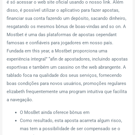
é só acessar o web site oficial usando o nosso link. Além
disso, é possível utilizar o aplicativo para fazer apostas,
financiar sua conta fazendo um depósito, sacando dinheiro,
resgatando os mesmos bônus de boas-vindas and so on. A
Mostbet é uma das plataformas de apostas cependant
famosas e confiáveis para jogadores em nosso país.
Fundada em this year, a Mostbet proporciona uma
experiência íntegral” “afin de apostadores, incluindo apostas
esportivas e também um cassino on the web abrangente. A
tablado foca na qualidade dos seus serviços, fornecendo
boas condições para novos usuários, promoções regulares
elizabeth frequentemente uma program intuitiva que facilita
a navegação.
O MosBet ainda oferece bônus em
Como resultado, esta aposta acarreta algum risco,
mas tem a possibilidade de ser compensado se o