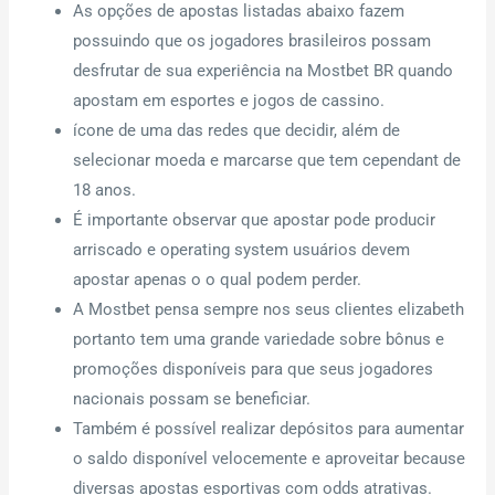
As opções de apostas listadas abaixo fazem
possuindo que os jogadores brasileiros possam
desfrutar de sua experiência na Mostbet BR quando
apostam em esportes e jogos de cassino.
ícone de uma das redes que decidir, além de
selecionar moeda e marcarse que tem cependant de
18 anos.
É importante observar que apostar pode producir
arriscado e operating system usuários devem
apostar apenas o o qual podem perder.
A Mostbet pensa sempre nos seus clientes elizabeth
portanto tem uma grande variedade sobre bônus e
promoções disponíveis para que seus jogadores
nacionais possam se beneficiar.
Também é possível realizar depósitos para aumentar
o saldo disponível velocemente e aproveitar because
diversas apostas esportivas com odds atrativas.