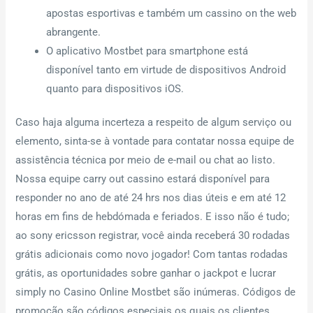
apostas esportivas e também um cassino on the web
abrangente.
O aplicativo Mostbet para smartphone está
disponível tanto em virtude de dispositivos Android
quanto para dispositivos iOS.
Caso haja alguma incerteza a respeito de algum serviço ou
elemento, sinta-se à vontade para contatar nossa equipe de
assistência técnica por meio de e-mail ou chat ao listo.
Nossa equipe carry out cassino estará disponível para
responder no ano de até 24 hrs nos dias úteis e em até 12
horas em fins de hebdómada e feriados. E isso não é tudo;
ao sony ericsson registrar, você ainda receberá 30 rodadas
grátis adicionais como novo jogador! Com tantas rodadas
grátis, as oportunidades sobre ganhar o jackpot e lucrar
simply no Casino Online Mostbet são inúmeras. Códigos de
promoção são códigos especiais os quais os clientes