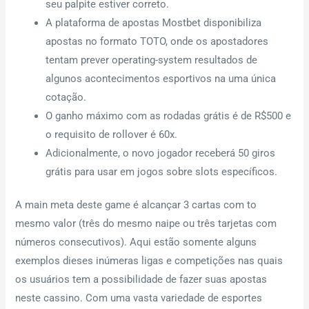
seu palpite estiver correto.
A plataforma de apostas Mostbet disponibiliza
apostas no formato TOTO, onde os apostadores
tentam prever operating-system resultados de
algunos acontecimentos esportivos na uma única
cotação.
O ganho máximo com as rodadas grátis é de R$500 e
o requisito de rollover é 60x.
Adicionalmente, o novo jogador receberá 50 giros
grátis para usar em jogos sobre slots específicos.
A main meta deste game é alcançar 3 cartas com to
mesmo valor (três do mesmo naipe ou três tarjetas com
números consecutivos). Aqui estão somente alguns
exemplos dieses inúmeras ligas e competições nas quais
os usuários tem a possibilidade de fazer suas apostas
neste cassino. Com uma vasta variedade de esportes