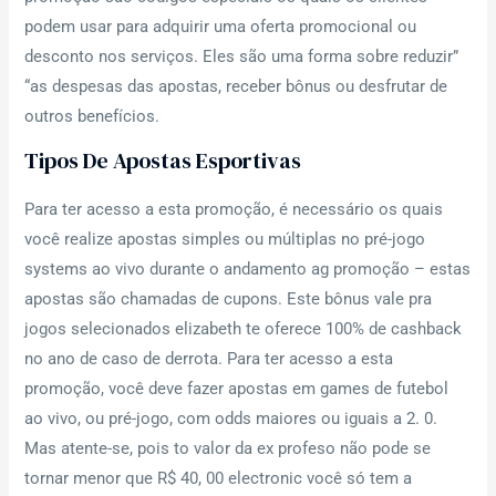
podem usar para adquirir uma oferta promocional ou
desconto nos serviços. Eles são uma forma sobre reduzir”
“as despesas das apostas, receber bônus ou desfrutar de
outros benefícios.
Tipos De Apostas Esportivas
Para ter acesso a esta promoção, é necessário os quais
você realize apostas simples ou múltiplas no pré-jogo
systems ao vivo durante o andamento ag promoção – estas
apostas são chamadas de cupons. Este bônus vale pra
jogos selecionados elizabeth te oferece 100% de cashback
no ano de caso de derrota. Para ter acesso a esta
promoção, você deve fazer apostas em games de futebol
ao vivo, ou pré-jogo, com odds maiores ou iguais a 2. 0.
Mas atente-se, pois to valor da ex profeso não pode se
tornar menor que R$ 40, 00 electronic você só tem a