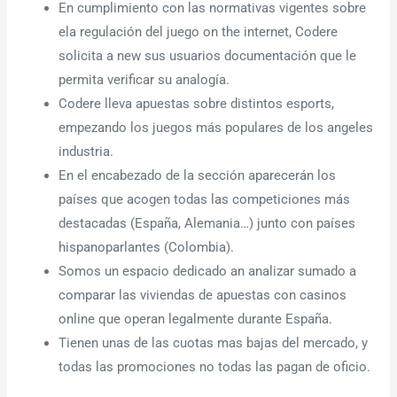
En cumplimiento con las normativas vigentes sobre
ela regulación del juego on the internet, Codere
solicita a new sus usuarios documentación que le
permita verificar su analogía.
Codere lleva apuestas sobre distintos esports,
empezando los juegos más populares de los angeles
industria.
En el encabezado de la sección aparecerán los
países que acogen todas las competiciones más
destacadas (España, Alemania…) junto con países
hispanoparlantes (Colombia).
Somos un espacio dedicado an analizar sumado a
comparar las viviendas de apuestas con casinos
online que operan legalmente durante España.
Tienen unas de las cuotas mas bajas del mercado, y
todas las promociones no todas las pagan de oficio.