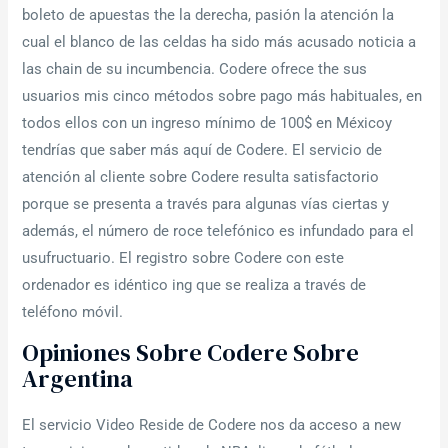
boleto de apuestas the la derecha, pasión la atención la
cual el blanco de las celdas ha sido más acusado noticia a
las chain de su incumbencia. Codere ofrece the sus
usuarios mis cinco métodos sobre pago más habituales, en
todos ellos con un ingreso mínimo de 100$ en Méxicoy
tendrías que saber más aquí de Codere. El servicio de
atención al cliente sobre Codere resulta satisfactorio
porque se presenta a través para algunas vías ciertas y
además, el número de roce telefónico es infundado para el
usufructuario. El registro sobre Codere con este
ordenador es idéntico ing que se realiza a través de
teléfono móvil.
Opiniones Sobre Codere Sobre
Argentina
El servicio Video Reside de Codere nos da acceso a new