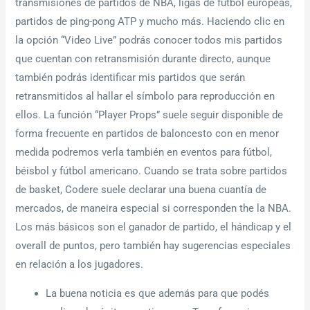
transmisiones de partidos de NBA, ligas de fútbol europeas,
partidos de ping-pong ATP y mucho más. Haciendo clic en
la opción “Video Live” podrás conocer todos mis partidos
que cuentan con retransmisión durante directo, aunque
también podrás identificar mis partidos que serán
retransmitidos al hallar el símbolo para reproducción en
ellos. La función “Player Props” suele seguir disponible de
forma frecuente en partidos de baloncesto con en menor
medida podremos verla también en eventos para fútbol,
béisbol y fútbol americano. Cuando se trata sobre partidos
de basket, Codere suele declarar una buena cuantía de
mercados, de maneira especial si corresponden the la NBA.
Los más básicos son el ganador de partido, el hándicap y el
overall de puntos, pero también hay sugerencias especiales
en relación a los jugadores.
La buena noticia es que además para que podés