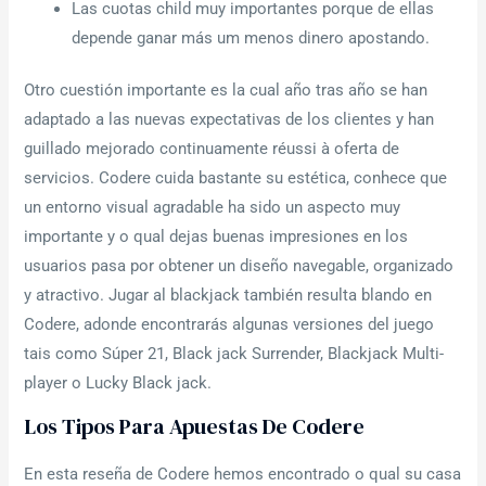
Las cuotas child muy importantes porque de ellas
depende ganar más um menos dinero apostando.
Otro cuestión importante es la cual año tras año se han
adaptado a las nuevas expectativas de los clientes y han
guillado mejorado continuamente réussi à oferta de
servicios. Codere cuida bastante su estética, conhece que
un entorno visual agradable ha sido un aspecto muy
importante y o qual dejas buenas impresiones en los
usuarios pasa por obtener un diseño navegable, organizado
y atractivo. Jugar al blackjack también resulta blando en
Codere, adonde encontrarás algunas versiones del juego
tais como Súper 21, Black jack Surrender, Blackjack Multi-
player o Lucky Black jack.
Los Tipos Para Apuestas De Codere
En esta reseña de Codere hemos encontrado o qual su casa