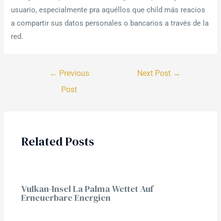
usuario, especialmente pra aquéllos que child más reacios
a compartir sus datos personales o bancarios a través de la
red.
←
Previous
Next Post
→
Post
Related Posts
Vulkan-Insel La Palma Wettet Auf
Erneuerbare Energien