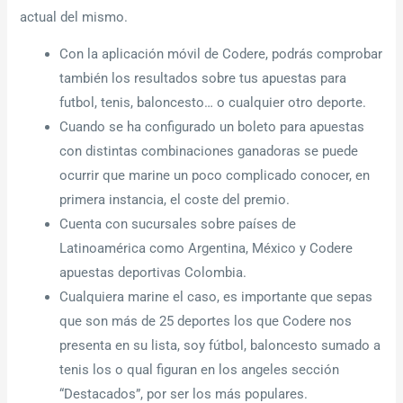
actual del mismo.
Con la aplicación móvil de Codere, podrás comprobar
también los resultados sobre tus apuestas para
futbol, tenis, baloncesto… o cualquier otro deporte.
Cuando se ha configurado un boleto para apuestas
con distintas combinaciones ganadoras se puede
ocurrir que marine un poco complicado conocer, en
primera instancia, el coste del premio.
Cuenta con sucursales sobre países de
Latinoamérica como Argentina, México y Codere
apuestas deportivas Colombia.
Cualquiera marine el caso, es importante que sepas
que son más de 25 deportes los que Codere nos
presenta en su lista, soy fútbol, baloncesto sumado a
tenis los o qual figuran en los angeles sección
“Destacados”, por ser los más populares.