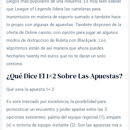
juegos más populares de una industria. Es muy bien sabido
que League of Legends lidera las carteleras para
transmisión en materia de esports sumado a también hace
lo propio con algunas de apuestas. También disponen de la
oferta de Online casino, con opción para jugar an algunos
modos de distraccion de Ruleta con Blackjack. Los
algoritmos están de así manera que ahora puedes
hecharles twenty mil euros que no te darán un solo
céntimo.
¿Qué Dice El 1×2 Sobre Las Apuestas?
Qué sera la apuesta 1× 2
Es este mercado por excelencia, la posibilidad para
pronosticar un encuentro y poder apartar entre las 3
opciones existentes: palma del equipo regional (1), empate
(x) o victoria de equipo visitante (2). Son las apuestas má s