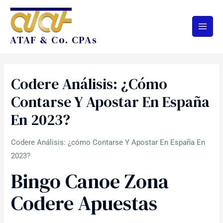
ATAF & Co. CPAs
Codere Análisis: ¿cómo
Contarse Y Apostar En España
En 2023?
Codere Análisis: ¿cómo Contarse Y Apostar En España En
2023?
Bingo Canoe Zona
Codere Apuestas