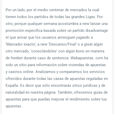
Por un lado, por el medio centenar de mercados la cual
tienen todos los partidos de todas las grandes Ligas. Por
otro, porque qualquer semana acostumbra a new lanzar una
promoción específica basada sobre un partido disadvantage
el que avivar que los usuarios arriesguen jugando a
‘Marcador exacto’, a new ‘Descanso/Final’ o a great algún
otro mercado, ‘consolándoles’ con algún bono en maneira
de freebet durante caso de sentencia. Webapuestas. com ha
sido un sitio para información sobre viviendas de apuestas
y casinos online. Analizamos y comparamos los servicios
ofrecidos durante todas las casas de apuestas reguladas en
España. Es decir que sólo encontrarás sitios jurídicas y de
naturalidad en nuestra página. También, ofrecemos guías de
apuestas para que puedas mejorar el rendimiento sobre tus
apuestas.