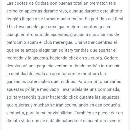
Las cuotas de Codere son buenas total en prematch tais
como en apuestas durante vivo, aunque durante este último
renglón llegan a se tornar mucho mejor. En partidos del Real
This town puede que consigas mejores cuotas que en
cualquier otro sitio de apuestas, gracias a sus alianzas de
patrocinio scam el club merengue. Una vez encuentres el
que se te antoje elegir, tan solitary tendrás que apartar el
mercado y la apuesta, haciendo click en su cuota. Codere
desplegará una pequeña ventanita donde podrás introducir
la cantidad deseada an apostar con te mostrará las
ganancias potenciales que tendrías. Para amontonar varias
apuestas p? linje med vez y llevar adelante una combinada,
solitary tendrás que ir haciendo click durante las apuestas
que quieras y muchas se irán acumulando en esa pequeña
ventanita, para la mejor visibilidad. También se puede dar en
directo visto que se está disputando el encuentro o evento.