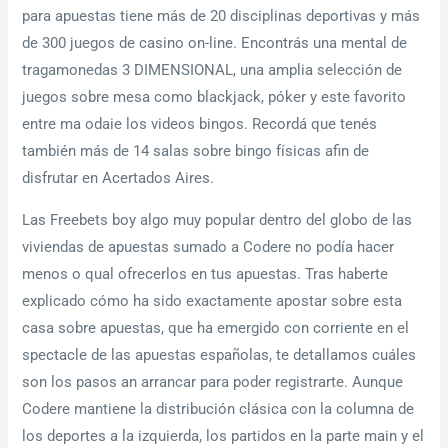
para apuestas tiene más de 20 disciplinas deportivas y más
de 300 juegos de casino on-line. Encontrás una mental de
tragamonedas 3 DIMENSIONAL, una amplia selección de
juegos sobre mesa como blackjack, póker y este favorito
entre ma odaie los videos bingos. Recordá que tenés
también más de 14 salas sobre bingo físicas afin de
disfrutar en Acertados Aires.
Las Freebets boy algo muy popular dentro del globo de las
viviendas de apuestas sumado a Codere no podía hacer
menos o qual ofrecerlos en tus apuestas. Tras haberte
explicado cómo ha sido exactamente apostar sobre esta
casa sobre apuestas, que ha emergido con corriente en el
spectacle de las apuestas españolas, te detallamos cuáles
son los pasos an arrancar para poder registrarte. Aunque
Codere mantiene la distribución clásica con la columna de
los deportes a la izquierda, los partidos en la parte main y el