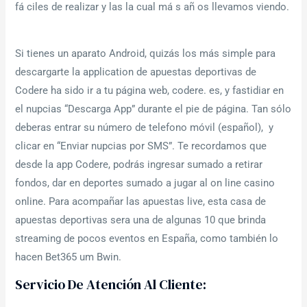
fá ciles de realizar y las la cual má s añ os llevamos viendo.
Si tienes un aparato Android, quizás los más simple para
descargarte la application de apuestas deportivas de
Codere ha sido ir a tu página web, codere. es, y fastidiar en
el nupcias “Descarga App” durante el pie de página. Tan sólo
deberas entrar su número de telefono móvil (español), y
clicar en “Enviar nupcias por SMS”. Te recordamos que
desde la app Codere, podrás ingresar sumado a retirar
fondos, dar en deportes sumado a jugar al on line casino
online. Para acompañar las apuestas live, esta casa de
apuestas deportivas sera una de algunas 10 que brinda
streaming de pocos eventos en España, como también lo
hacen Bet365 um Bwin.
Servicio De Atención Al Cliente: