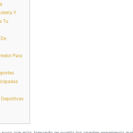
na
Lotería Y
a Tu
 De
redor Para
eportes
icipadas
 Deportivas
 paso aún más, tomando en cuenta los angeles experiencia que 