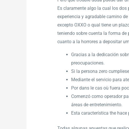
Es claramente algo la cual los dos
experiencia y agradable camino de t
excepto OXXO o qual tiene un plazo d
teniendo sobre cuenta la forma de 
cuanto a la horrores a depositar um
Gracias a la dedicación sobr
preocupaciones.
Si la persona zero cumpliese 
Mediante el servicio para at
Por dans le cas où fuera poc
Comenzó como operador para 
áreas de entretenimiento.
Esta característica the hace
Todas algunas apuestas que realices