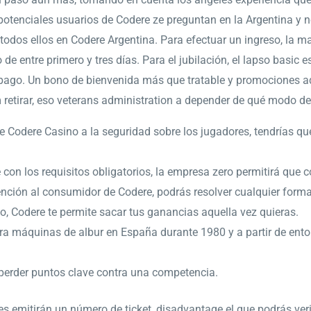
 potenciales usuarios de Codere ze preguntan en la Argentina 
odos ellos en Codere Argentina. Para efectuar un ingreso, la ma
e entre primero y tres días. Para el jubilación, el lapso basic es
pago. Un bono de bienvenida más que tratable y promociones ad
 retirar, eso veterans administration a depender de qué modo de
e Codere Casino a la seguridad sobre los jugadores, tendrías que
con los requisitos obligatorios, la empresa zero permitirá que co
ención al consumidor de Codere, podrás resolver cualquier forma
o, Codere te permite sacar tus ganancias aquella vez quieras.
máquinas de albur en España durante 1980 y a partir de enton
 perder puntos clave contra una competencia.
 emitirán un número de ticket, disadvantage el que podrás verifi