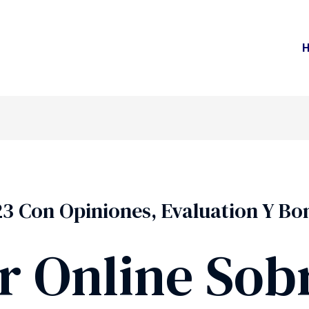
3 Con Opiniones, Evaluation Y Bo
r Online Sob