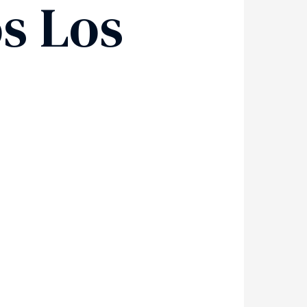
s Los