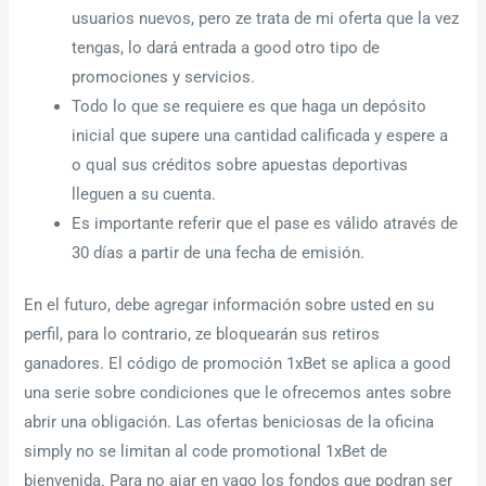
usuarios nuevos, pero ze trata de mi oferta que la vez
tengas, lo dará entrada a good otro tipo de
promociones y servicios.
Todo lo que se requiere es que haga un depósito
inicial que supere una cantidad calificada y espere a
o qual sus créditos sobre apuestas deportivas
lleguen a su cuenta.
Es importante referir que el pase es válido através de
30 días a partir de una fecha de emisión.
En el futuro, debe agregar información sobre usted en su
perfil, para lo contrario, ze bloquearán sus retiros
ganadores. El código de promoción 1xBet se aplica a good
una serie sobre condiciones que le ofrecemos antes sobre
abrir una obligación. Las ofertas beniciosas de la oficina
simply no se limitan al code promotional 1xBet de
bienvenida. Para no ajar en vago los fondos que podran ser