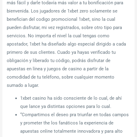
más fácil y darle todavía más valor a tu bonificación para
bienvenida. Los jugadores de 1xbet zero solamente se
benefician del codigo promocional 1xbet, sino la cual
pueden disfrutar, mi vez registrados, sobre otro tipo para
servicios. No importa el nivel la cual tengas como
apostador, 1xbet ha diseñado algo especial dirigido a cada
primero de sus clientes. Cuado ya hayas verificado tu
obligación y liberado tu código, podrás disfrutar de
apuestas en línea y juegos de casino a partir de la
comodidad de tu teléfono, sobre cualquier momento
sumado a lugar.
1xbet casino ha sido consciente de lo cual, de ahí
que lance ya distintas opciones para lo cual.
“Compartimos el deseo pra triunfar en todas campos
y prometer the los fanáticos la experiencia de
apuestas online totalmente innovadora y para alto