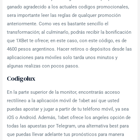
ganado agradecido a los actuales codigos promocionales,
sera importante leer las reglas de qualquer promoción
anteriormente. Como ves es bastante sencillo el
transformación; al culminarlo, podrás recibir la bonificación
que 1XBet te ofrece; en este caso, con este código, es de
4600 pesos argentinos. Hacer retiros o depósitos desde las
aplicaciones para móviles solo tarda unos minutos y
algunas realizas con pocos pasos.
Codigolux
En la parte superior de la monitor, encontrarás acceso
rectilíneo a la aplicación móvil de 1xbet así que usted
puedas apostar y jugar a partir de tu teléfono móvil, ya sea
iOS o Android. Además, 1xbet ofrece los angeles opción de
todas las apuestas por Telegram, una alternativa best para
que puedas llevar adelante tus pronósticos para manera