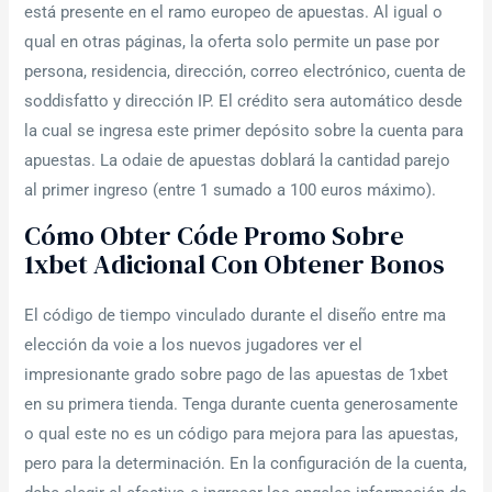
está presente en el ramo europeo de apuestas. Al igual o
qual en otras páginas, la oferta solo permite un pase por
persona, residencia, dirección, correo electrónico, cuenta de
soddisfatto y dirección IP. El crédito sera automático desde
la cual se ingresa este primer depósito sobre la cuenta para
apuestas. La odaie de apuestas doblará la cantidad parejo
al primer ingreso (entre 1 sumado a 100 euros máximo).
Cómo Obter Códe Promo Sobre
1xbet Adicional Con Obtener Bonos
El código de tiempo vinculado durante el diseño entre ma
elección da voie a los nuevos jugadores ver el
impresionante grado sobre pago de las apuestas de 1xbet
en su primera tienda. Tenga durante cuenta generosamente
o qual este no es un código para mejora para las apuestas,
pero para la determinación. En la configuración de la cuenta,