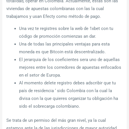
totalidad, operar en Colombia. Actualmente, estas son las
viviendas de apuestas colombianas con las la cual
trabajamos y usan Efecty como método de pago.
Una vez te registres sobre la web de 1xbet con tu
código de promoción comienzas an dar.
Una de todas las principales ventajas para esta
moneda es que Bitcoin está descentralizado.
El jerarquia de los coeficientes sera uno de aquellas
mejores entre los corredores de apuestas enfocados
en el setor de Europa.
Al momento delete registro debes adscribir que tu
país de residencia ‘ sido Colombia con la cual la
divisa con la que quieres organizar tu obligación ha
sido el sobrecarga colombiano.
Se trata de un permiso del más gran nivel, ya la cual
estamos ante la de las jurisdicciones de mayor autoridad