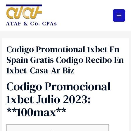
ATAF & Co. CPAs
Codigo Promotional 1xbet En
Spain Gratis Codigo Recibo En
1xbet-Casa-Ar Biz
Codigo Promocional
1xbet Julio 2023:
**100max**