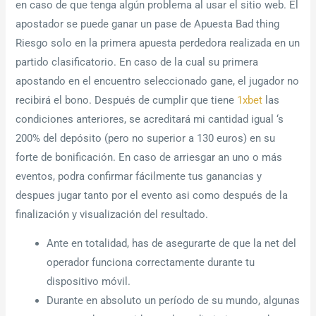
en caso de que tenga algún problema al usar el sitio web. El
apostador se puede ganar un pase de Apuesta Bad thing
Riesgo solo en la primera apuesta perdedora realizada en un
partido clasificatorio. En caso de la cual su primera
apostando en el encuentro seleccionado gane, el jugador no
recibirá el bono. Después de cumplir que tiene
1xbet
las
condiciones anteriores, se acreditará mi cantidad igual ‘s
200% del depósito (pero no superior a 130 euros) en su
forte de bonificación. En caso de arriesgar an uno o más
eventos, podra confirmar fácilmente tus ganancias y
despues jugar tanto por el evento asi como después de la
finalización y visualización del resultado.
Ante en totalidad, has de asegurarte de que la net del
operador funciona correctamente durante tu
dispositivo móvil.
Durante en absoluto un período de su mundo, algunas