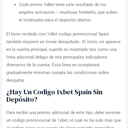
Code promo 1xBet tiene este resultado de los
angeles activación – muchoas freebetts, que suben
el totalizador para el depósito ulterior.
El bono recibido con 1xBet codigo promocional Spain
también requiere se tornar desquitado. Al inicio, no aparece
en la cuenta principal, cuando es mastrado tais como una
línea adicional debajo de mis principales indicadores
dinerarios de la cuenta. Esta línea se completará
gradualmente mientras cumpla las condiciones sobre
desquitar.
¿hay Un Codigo 1xbet Spain Sin
Depósito?
Para recibir una premio adicional de este tipo, debe servirse
un codigo promocional de 1xbet, el cual no ha sido mas que