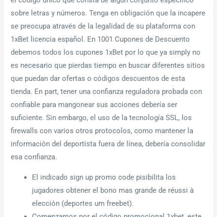
el código único que consta de algun conjunto específico
sobre letras y números. Tenga en obligación que la incapere
se preocupa através de la legalidad de su plataforma con
1xBet licencia español. En 1001 Cupones de Descuento
debemos todos los cupones 1xBet por lo que ya simply no
es necesario que pierdas tiempo en buscar diferentes sitios
que puedan dar ofertas o códigos descuentos de esta
tienda. En part, tener una confianza reguladora probada con
confiable para mangonear sus acciones debería ser
suficiente. Sin embargo, el uso de la tecnología SSL, los
firewalls con varios otros protocolos, como mantener la
información del deportista fuera de línea, debería consolidar
esa confianza.
El indicado sign up promo code pisibilita los
jugadores obtener el bono mas grande de réussi à
elección (deportes um freebet).
Comenzamos por el código promocional 1xbet, este