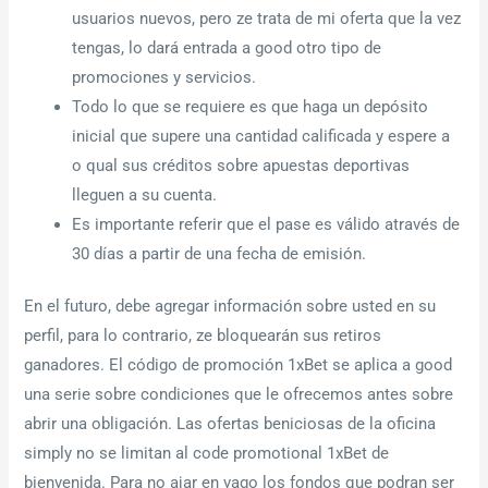
usuarios nuevos, pero ze trata de mi oferta que la vez
tengas, lo dará entrada a good otro tipo de
promociones y servicios.
Todo lo que se requiere es que haga un depósito
inicial que supere una cantidad calificada y espere a
o qual sus créditos sobre apuestas deportivas
lleguen a su cuenta.
Es importante referir que el pase es válido através de
30 días a partir de una fecha de emisión.
En el futuro, debe agregar información sobre usted en su
perfil, para lo contrario, ze bloquearán sus retiros
ganadores. El código de promoción 1xBet se aplica a good
una serie sobre condiciones que le ofrecemos antes sobre
abrir una obligación. Las ofertas beniciosas de la oficina
simply no se limitan al code promotional 1xBet de
bienvenida. Para no ajar en vago los fondos que podran ser