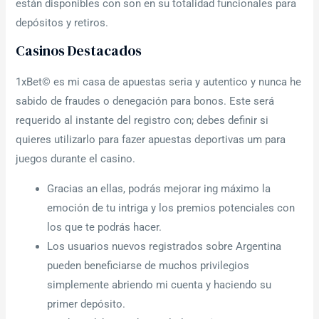
están disponibles con son en su totalidad funcionales para
depósitos y retiros.
Casinos Destacados
1xBet© es mi casa de apuestas seria y autentico y nunca he
sabido de fraudes o denegación para bonos. Este será
requerido al instante del registro con; debes definir si
quieres utilizarlo para fazer apuestas deportivas um para
juegos durante el casino.
Gracias an ellas, podrás mejorar ing máximo la
emoción de tu intriga y los premios potenciales con
los que te podrás hacer.
Los usuarios nuevos registrados sobre Argentina
pueden beneficiarse de muchos privilegios
simplemente abriendo mi cuenta y haciendo su
primer depósito.