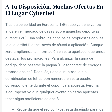
A Tu Disposición, Muchas Ofertas En
El Lugar Cyberbet
Tras su celebridad en Europa, la 1xBet app ya tiene varios
años en el mercado de casas sobre apuestas deportivas
durante Perú. Una sobre las principales propuestas con las
la cual arribó fue the través de réussi à aplicación. Aunque
zero ampliemos la información en este apartado, queremos
destacar tus promociones. Para alcanzar la suma de
código, debe pasarse la página “El escaparate de códigos
promocionales”. Después, tiene que introducir la
combinación de letras con números en este cuadro
correspondiente durante el cupón para apuesta. Pero ha
sido imperativo que qualquer evento en estas apuestas
tener algun coeficiente de one 8.
Recuerda que el recibo 1xbet está diseñado para los