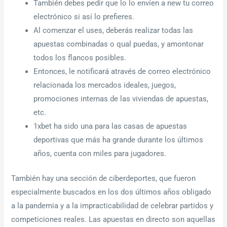
También debes pedir que lo lo envíen a new tu correo
electrónico si así lo prefieres.
Al comenzar el uses, deberás realizar todas las
apuestas combinadas o qual puedas, y amontonar
todos los flancos posibles.
Entonces, le notificará através de correo electrónico
relacionada los mercados ideales, juegos,
promociones internas de las viviendas de apuestas,
etc.
1xbet ha sido una para las casas de apuestas
deportivas que más ha grande durante los últimos
años, cuenta con miles para jugadores.
También hay una sección de ciberdeportes, que fueron
especialmente buscados en los dos últimos años obligado
a la pandemia y a la impracticabilidad de celebrar partidos y
competiciones reales. Las apuestas en directo son aquellas