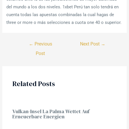
del mundo a los dos niveles. 1xbet Perú tan solo tendrá en
cuenta todas las apuestas combinadas la cual hagas de
three or more o más selecciones a cuota one 40 o superior.
←
Previous
Next Post
→
Post
Related Posts
Vulkan-Insel La Palma Wettet Auf
Erneuerbare Energien