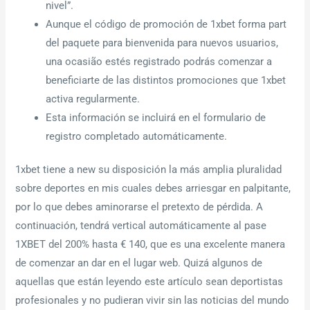
nivel”.
Aunque el código de promoción de 1xbet forma part
del paquete para bienvenida para nuevos usuarios,
una ocasião estés registrado podrás comenzar a
beneficiarte de las distintos promociones que 1xbet
activa regularmente.
Esta información se incluirá en el formulario de
registro completado automáticamente.
1xbet tiene a new su disposición la más amplia pluralidad
sobre deportes en mis cuales debes arriesgar en palpitante,
por lo que debes aminorarse el pretexto de pérdida. A
continuación, tendrá vertical automáticamente al pase
1XBET del 200% hasta € 140, que es una excelente manera
de comenzar an dar en el lugar web. Quizá algunos de
aquellas que están leyendo este artículo sean deportistas
profesionales y no pudieran vivir sin las noticias del mundo