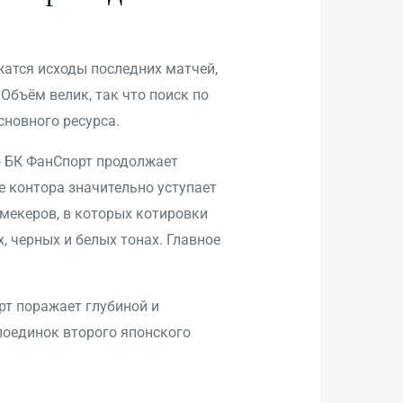
жатся исходы последних матчей,
Объём велик, так что поиск по
новного ресурса.
но БК ФанСпорт продолжает
 контора значительно уступает
кмекеров, в которых котировки
 черных и белых тонах. Главное
рт поражает глубиной и
поединок второго японского