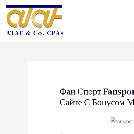
ATAF & Co. CPAs
Фан Спорт Fanspor
Сайте С Бонусом 