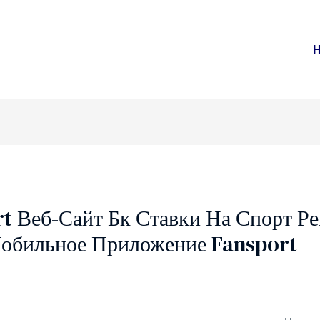
t Веб-Сайт Бк Ставки На Спорт Ре
Мобильное Приложение Fansport