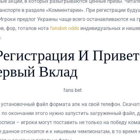
ые акции, в которых разыгрываются ценные призы. Читате
анспорте в разделе «Комментарии». При регистрации буду
Игроки предлог Украины чаще всего останавливаются на г
в, фор, тоталов нота
fansbet odds
индивидуальных и нишев
.
Регистрация И Приве
ервый Вклад
 установочный файл формата апк на свой телефон. Скачат
по окончании этого нужно запустить загруженный файл, д
осписи – игроки могут поставить не только на победу ком
се данное относится и к нишевым чемпионатам, в то время 