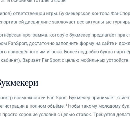
ат и основные тоталы и форы.
ипов) ответственной игры. Букмекерская контора ФанСпор
спортивной дисциплине заключает все актуальные турниры
ртнёрская программа, которую букмекер предлагает пра
ром FanSport, достаточно заполнить форму на сайте и дож
дого приведённого им игрока. Более подробно буква партнё
 кабинет). Вариант FanSport с целью мобильных устройств
Букмекери
пектр возможностей Fan Sport. Букмекер принимает клиент
егистрации в полном объёме. Чтобы такому молодому букм
е просто хорошие условия с целью ставок. Требуется дела