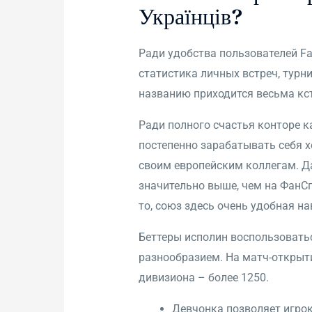
Українців?
Ради удобства пользователей Fa
статистика личных встреч, турн
названию приходится весьма кст
Ради полного счастья конторе к
постепенно зарабатывать себя х
своим европейским коллегам. Да
значительно выше, чем на ФанСп
то, союз здесь очень удобная на
Беттеры исполин воспользоватьс
разнообразием. На матч-открыти
дивизиона – более 1250.
Девчонка позволяет игрок