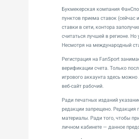
Букмекерская компания ФанСпор
пунктов приема ставок (сейчас и
ставки в сети, контора заполуч
считаться лучшей в регионе. Но
Несмотря на международный ста
Регистрация на FanSport занима
верификации счета. Только посл
игрового аккаунта здесь можно 
веб-сайт рабочий.
Ради печатных изданий указание
редакции запрещено. Редакция п
материалы. Ради того, чтобы пр
личном кабинете — данное пред