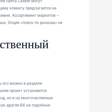
ли сайта CasBet могут
щему клиенту предлагается на
ривне. Ассортимент маркетов –
ых. Опция «поиск по рынкам» не
тственный
ь его можно в разделе
алее проект установится
анд, но и на многочисленные
как другие БК на подобные