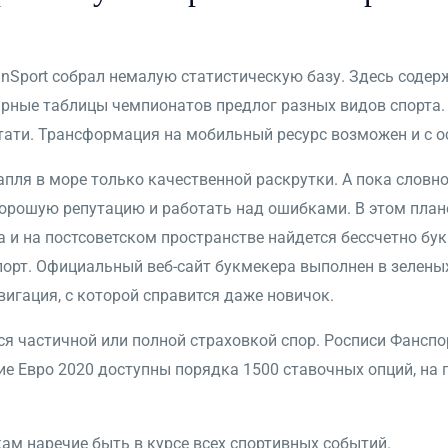
nSport собрал немалую статистическую базу. Здесь содер
ирные таблицы чемпионатов предлог разных видов спорта. 
ати. Трансформация на мобильный ресурс возможен и с ос
апля в море только качественной раскрутки. А пока слов
орошую репутацию и работать над ошибками. В этом плане
 и на постсоветском пространстве найдется бессчетно бу
орт. Официальный веб-сайт букмекера выполнен в зеленых,
вигация, с которой справится даже новичок.
я частичной или полной страховкой спор. Росписи Фанспо
е Евро 2020 доступны порядка 1500 ставочных опций, на 
ам наречие быть в курсе всех спортивных событий.