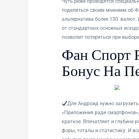
Чуть реже проводятся специальн
поделиться своим мнением об Ф
альтернатива более 130 валют. 
от стандартных основных исходо
позволит потеряться при выборе
Фан Спорт 
Бонус На П
Для Андроид нужно загрузить
«Приложения ради смартфонов», 
краткое. Впечатляет и глубина р
форы, тоталы и статистику. И в