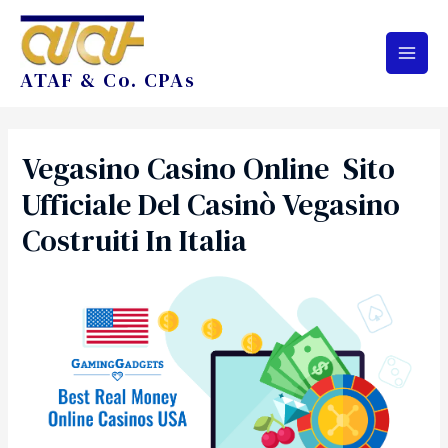
ATAF & Co. CPAs
Vegasino Casino Online ️ Sito
Ufficiale Del Casinò Vegasino
Costruiti In Italia