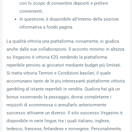
con lo scopo di consentire depositi e prelievi
convenienti.
In questione, è disponibile all’interno della sezione
informativa a fondo pagina.
La qualità vittoria una piattaforma, ovviamente, si giudica
anche dalle sue collaborazioni. Il acconto minimo in altezza
su Vegasino è vittoria €20, rendendo la piattaforma
reperibile persino ai giocatori mediante budget più limitati.
Si tratta vittoria Termini e Condizioni basilari, il quale
accomunano tante de le piu interessanti piattaforme vittoria
gambling al istante reperibili in vendita. Qualora hai già un
bonus osservando la passaggio, dovrai completarne i
requisiti di scommessa o annullarlo anteriormente
successo attivarne un diverso. Il sito successo Vegasino è
disponibile in varie lingue, tra i quali italiano, inglese,
tedesco, francese, finlandese e norvegese. Personalmente,