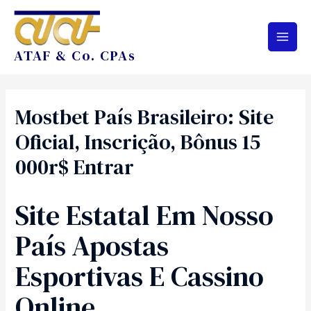
ATAF & Co. CPAs
Mostbet País Brasileiro: Site
Oficial, Inscrição, Bônus 15
000r$ Entrar
Site Estatal Em Nosso
País Apostas
Esportivas E Cassino
Online