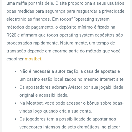
uma máfia por trás dele. O site proporciona a seus usuários
boas medidas para segurança para resguardar a privacidade
electronic as finanças. Em todos” “operating system
métodos de pagamento, o depósito mínimo é fixado na
R$20 e afirmam que todos operating-system depósitos são
processados rapidamente. Naturalmente, um tempo de
transação depende em enorme parte do método que você
escolher
mostbet
.
Não é necessária autorização, a casa de apostas e
um casino estão localizados no mesmo internet site.
Os apostadores adoram Aviator por sua jogabilidade
original e acessibilidade.
Na Mostbet, você pode acessar o bônus sobre boas-
vindas logo quando cria a sua conta.
Os jogadores tem a possibilidade de apostar nos
vencedores intensos de sets dramáticos, no placar