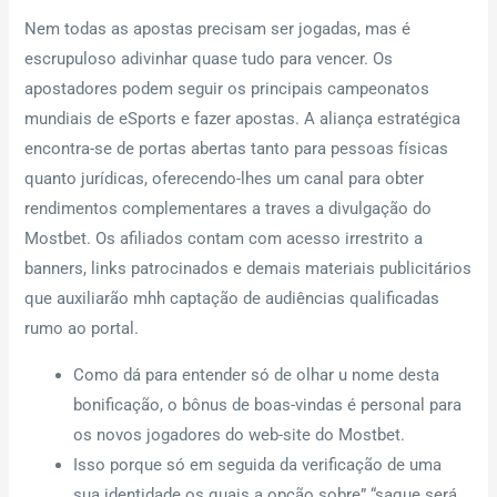
Nem todas as apostas precisam ser jogadas, mas é
escrupuloso adivinhar quase tudo para vencer. Os
apostadores podem seguir os principais campeonatos
mundiais de eSports e fazer apostas. A aliança estratégica
encontra-se de portas abertas tanto para pessoas físicas
quanto jurídicas, oferecendo-lhes um canal para obter
rendimentos complementares a traves a divulgação do
Mostbet. Os afiliados contam com acesso irrestrito a
banners, links patrocinados e demais materiais publicitários
que auxiliarão mhh captação de audiências qualificadas
rumo ao portal.
Como dá para entender só de olhar u nome desta
bonificação, o bônus de boas-vindas é personal para
os novos jogadores do web-site do Mostbet.
Isso porque só em seguida da verificação de uma
sua identidade os quais a opção sobre” “saque será