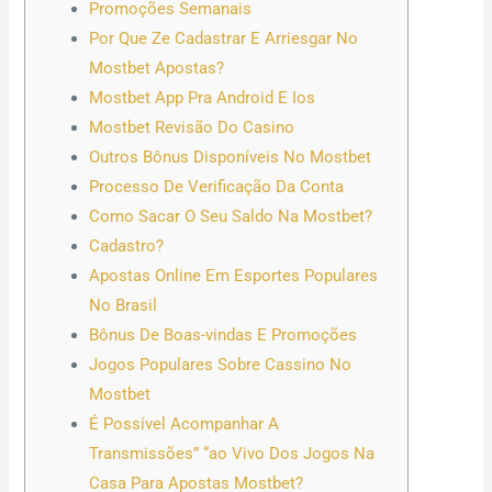
Promoções Semanais
Por Que Ze Cadastrar E Arriesgar No
Mostbet Apostas?
Mostbet App Pra Android E Ios
Mostbet Revisão Do Casino
Outros Bônus Disponíveis No Mostbet
Processo De Verificação Da Conta
Como Sacar O Seu Saldo Na Mostbet?
Cadastro?
Apostas Online Em Esportes Populares
No Brasil
Bônus De Boas-vindas E Promoções
Jogos Populares Sobre Cassino No
Mostbet
É Possível Acompanhar A
Transmissões” “ao Vivo Dos Jogos Na
Casa Para Apostas Mostbet?