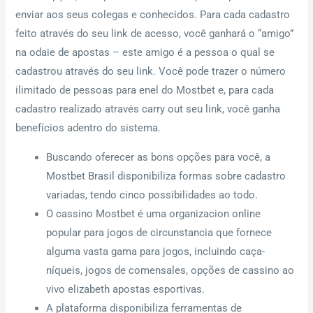
enviar aos seus colegas e conhecidos. Para cada cadastro
feito através do seu link de acesso, você ganhará o “amigo”
na odaie de apostas – este amigo é a pessoa o qual se
cadastrou através do seu link. Você pode trazer o número
ilimitado de pessoas para enel do Mostbet e, para cada
cadastro realizado através carry out seu link, você ganha
benefícios adentro do sistema.
Buscando oferecer as bons opções para você, a
Mostbet Brasil disponibiliza formas sobre cadastro
variadas, tendo cinco possibilidades ao todo.
O cassino Mostbet é uma organizacion online
popular para jogos de circunstancia que fornece
alguma vasta gama para jogos, incluindo caça-
níqueis, jogos de comensales, opções de cassino ao
vivo elizabeth apostas esportivas.
A plataforma disponibiliza ferramentas de