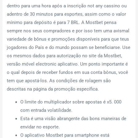
dentro para uma hora após a inscrição not any cassino ou
adentro de 30 minutos para esportes, assim como o valor
mínimo para depósito é para 7 BRL. A Mostbet pensa
sempre nos seus compradores e por isso tem uma avismal
variedade de bônus e promoções disponíveis para que teus
jogadores do País e do mundo possam se beneficiarse. Use
os mesmos dados para autorização no site da Mostbet,
versão móvel electronic aplicativo. Um ponto importante é
o qual depois de receber fundos em sua conta bônus, você
tem que apostá-los. As condições de rolagem são
descritas na página da promoção específica.
O limite do multiplicador sobre apostas é х5. 000
com entrada volatilidade.
Esta é uma visão abrangente das bons maneiras de
envidar no esporte.
O aplicativo Mostbet para smartphone está