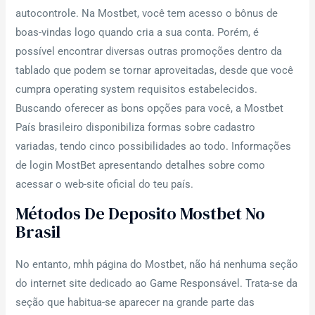
autocontrole. Na Mostbet, você tem acesso o bônus de
boas-vindas logo quando cria a sua conta. Porém, é
possível encontrar diversas outras promoções dentro da
tablado que podem se tornar aproveitadas, desde que você
cumpra operating system requisitos estabelecidos.
Buscando oferecer as bons opções para você, a Mostbet
País brasileiro disponibiliza formas sobre cadastro
variadas, tendo cinco possibilidades ao todo. Informações
de login MostBet apresentando detalhes sobre como
acessar o web-site oficial do teu país.
Métodos De Deposito Mostbet No
Brasil
No entanto, mhh página do Mostbet, não há nenhuma seção
do internet site dedicado ao Game Responsável. Trata-se da
seção que habitua-se aparecer na grande parte das