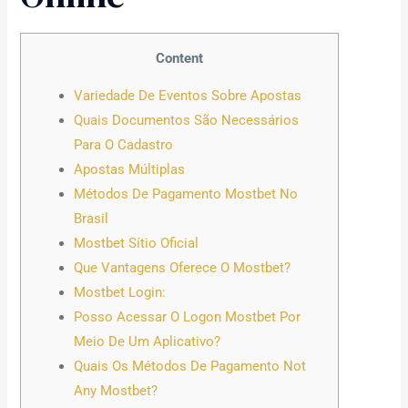
Content
Variedade De Eventos Sobre Apostas
Quais Documentos São Necessários
Para O Cadastro
Apostas Múltiplas
Métodos De Pagamento Mostbet No
Brasil
Mostbet Sítio Oficial
Que Vantagens Oferece O Mostbet?
Mostbet Login:
Posso Acessar O Logon Mostbet Por
Meio De Um Aplicativo?
Quais Os Métodos De Pagamento Not
Any Mostbet?