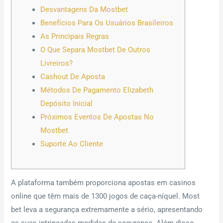
Desvantagens Da Mostbet
Benefícios Para Os Usuários Brasileiros
As Principais Regras
O Que Separa Mostbet De Outros
Livreiros?
Cashout De Aposta
Métodos De Pagamento Elizabeth
Depósito Inicial
Próximos Eventos De Apostas No
Mostbet
Suporte Ao Cliente
A plataforma também proporciona apostas em casinos
online que têm mais de 1300 jogos de caça-níquel. Most
bet leva a segurança extremamente a sério, apresentando