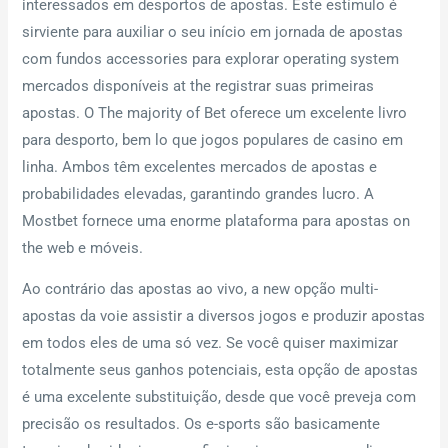
interessados em desportos de apostas. Este estímulo é
sirviente para auxiliar o seu início em jornada de apostas
com fundos accessories para explorar operating system
mercados disponíveis at the registrar suas primeiras
apostas. O The majority of Bet oferece um excelente livro
para desporto, bem lo que jogos populares de casino em
linha. Ambos têm excelentes mercados de apostas e
probabilidades elevadas, garantindo grandes lucro. A
Mostbet fornece uma enorme plataforma para apostas on
the web e móveis.
Ao contrário das apostas ao vivo, a new opção multi-
apostas da voie assistir a diversos jogos e produzir apostas
em todos eles de uma só vez. Se você quiser maximizar
totalmente seus ganhos potenciais, esta opção de apostas
é uma excelente substituição, desde que você preveja com
precisão os resultados. Os e-sports são basicamente