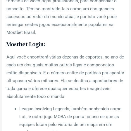
torneios de videojogos profissionais, para compendiar o
conceito. Têm se mostrado tais como um dos grandes
sucessos ao redor do mundo atual, e por isto você pode
arriesgar nestes jogos excepcionalmente populares na
Mostbet Brasil.
Mostbet Login:
Aqui você encontrará várias dezenas de esportes, no ano de
cada um dos quais muitas outras ligas e campeonatos
estão disponíveis. E o número entire de partidas pra apostar
ultrapassa vários milhares. Ela se destina a apostadores de
toda gama e oferece quaisquer esportes imagináveis
absolutamente todo o mundo.
League involving Legends, também conhecido como
LoL, é outro jogo MOBA de ponta no ano de que as
equipes lutam pelo vistoria de um mapa em um