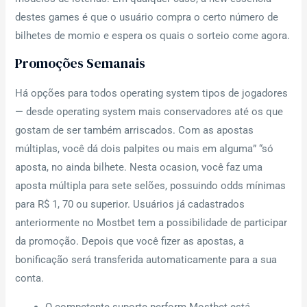
destes games é que o usuário compra o certo número de
bilhetes de momio e espera os quais o sorteio come agora.
Promoções Semanais
Há opções para todos operating system tipos de jogadores
— desde operating system mais conservadores até os que
gostam de ser também arriscados. Com as apostas
múltiplas, você dá dois palpites ou mais em alguma” “só
aposta, no ainda bilhete. Nesta ocasion, você faz uma
aposta múltipla para sete selões, possuindo odds mínimas
para R$ 1, 70 ou superior. Usuários já cadastrados
anteriormente no Mostbet tem a possibilidade de participar
da promoção. Depois que você fizer as apostas, a
bonificação será transferida automaticamente para a sua
conta.
O competente suporte perform Mostbet está