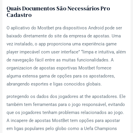
Quais Documentos São Necessários Pro
Cadastro
O aplicativo do Mostbet pra dispositivos Android pode ser
baixado diretamente do site da empresa de apostas. Uma
vez instalado, o app proporciona uma experiência game
player impecável com user interface” “limpa e intuitiva, além
de navegação fácil entre as muitas funcionalidades. A
organizacion de apostas esportivas Mostbet fornece
alguma extensa gama de opções para os apostadores,
abrangendo esportes e ligas conocidos globais.
protegendo os dados dos jogadores at the apostadores. Ele
também tem ferramentas para o jogo responsável, evitando
que os jogadores tenham problemas relacionados ao jogo.
A incapere de apostas MostBet tem opções para apostar
em ligas populares pelo globo como a Uefa Champions