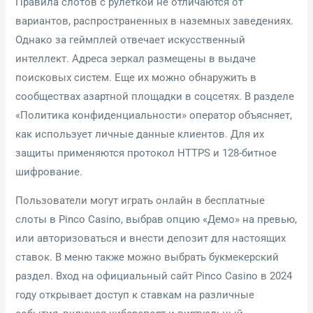
Правила слотов с рулеткой не отличаются от
вариантов, распространенных в наземных заведениях.
Однако за геймплей отвечает искусственный
интеллект. Адреса зеркал размещены в выдаче
поисковых систем. Еще их можно обнаружить в
сообществах азартной площадки в соцсетях. В разделе
«Политика конфиденциальности» оператор объясняет,
как использует личные данные клиентов. Для их
защиты применяются протокол HTTPS и 128-битное
шифрование.
Пользователи могут играть онлайн в бесплатные
слоты в Pinco Casino, выбрав опцию «Демо» на превью,
или авторизоваться и внести депозит для настоящих
ставок. В меню также можно выбрать букмекерский
раздел. Вход на официальный сайт Pinco Casino в 2024
году открывает доступ к ставкам на различные