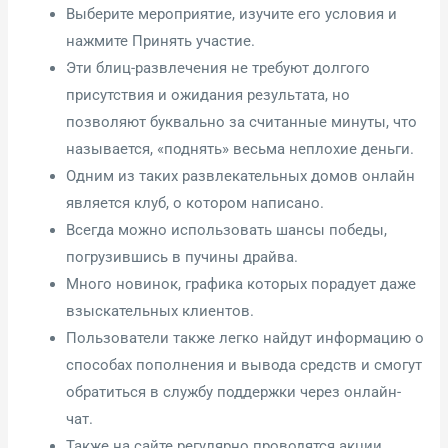
Выберите мероприятие, изучите его условия и
нажмите Принять участие.
Эти блиц-развлечения не требуют долгого
присутствия и ожидания результата, но
позволяют буквально за считанные минуты, что
называется, «поднять» весьма неплохие деньги.
Одним из таких развлекательных домов онлайн
является клуб, о котором написано.
Всегда можно использовать шансы победы,
погрузившись в пучины драйва.
Много новинок, графика которых порадует даже
взыскательных клиентов.
Пользователи также легко найдут информацию о
способах пополнения и вывода средств и смогут
обратиться в службу поддержки через онлайн-
чат.
Также на сайте регулярно проводятся акции,