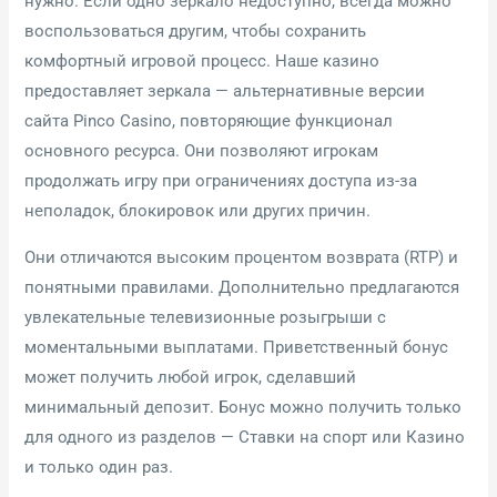
нужно. Если одно зеркало недоступно, всегда можно
воспользоваться другим, чтобы сохранить
комфортный игровой процесс. Наше казино
предоставляет зеркала — альтернативные версии
сайта Pinco Casino, повторяющие функционал
основного ресурса. Они позволяют игрокам
продолжать игру при ограничениях доступа из-за
неполадок, блокировок или других причин.
Они отличаются высоким процентом возврата (RTP) и
понятными правилами. Дополнительно предлагаются
увлекательные телевизионные розыгрыши с
моментальными выплатами. Приветственный бонус
может получить любой игрок, сделавший
минимальный депозит. Бонус можно получить только
для одного из разделов — Ставки на спорт или Казино
и только один раз.