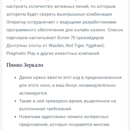
настроить количество активных линий, по которым
алгоритм будет сверять выигрышные комбинации.
Оператор сотрудничает с ведущими разработчиками
программного обеспечения для онлайн казино. Список
партнеров насчитывает более 70 провайдеров.
Доступны слоты от Wazdan, Red Tiger, Yggdrasil,
Pragmatic Play и других известных компаний.
Пинко Зеркало
Далее нужно ввести этот код в предназначенное
для этого окно, и ваш бонус незамедлительно
активируется.
Также в ней приведено время, выделенное на
выполнение требований.
Новичкам адресовано немало интересных
предложений, которые понравятся многим