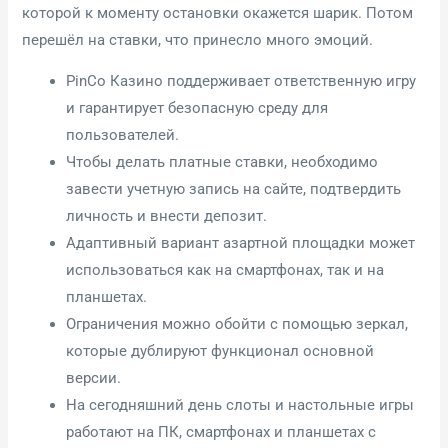
которой к моменту остановки окажется шарик. Потом
перешёл на ставки, что принесло много эмоций.
PinCo Казино поддерживает ответственную игру
и гарантирует безопасную среду для
пользователей.
Чтобы делать платные ставки, необходимо
завести учетную запись на сайте, подтвердить
личность и внести депозит.
Адаптивный вариант азартной площадки может
использоваться как на смартфонах, так и на
планшетах.
Ограничения можно обойти с помощью зеркал,
которые дублируют функционал основной
версии.
На сегодняшний день слоты и настольные игры
работают на ПК, смартфонах и планшетах с