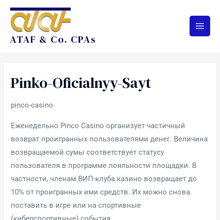
ATAF & Co. CPAs
Pinko-Oficialnyy-Sayt
pinco-casino
Еженедельно Pinco Casino организует частичный
возврат проигранных пользователями денег. Величина
возвращаемой сумы соответствует статусу
пользователя в программе лояльности площадки. В
частности, членам ВИП-клуба казино возвращает до
10% от проигранных ими средств. Их можно снова
поставить в игре или на спортивные
(киберспортивные) события.