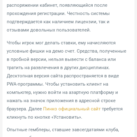
распоряжении кабинет, появляющийся после
прохождения регистрации. Честность системы
подтверждается как наличием лицензии, так и
отзывами довольных пользователей.
Чтобы игрок мог делать ставки, ему начисляются
условные фишки на демо счет. Средства, полученные
в пробной версии, нельзя вывести с баланса или
тратить на развлечения в других дисциплинах.
Десктопная версия сайта распространяется в виде
PWA-программы. Чтобы установить клиент на
компьютер, нужно войти на азартную платформу и
нажать на значок приложения в адресной строке
браузера. Далее
Пинко официальный сайт
требуется
кликнуть по кнопке «Установить».
Опытные гемблеры, ставшие завсегдатаями клуба,