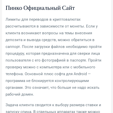
Пинко Официальный Сайт
Лимиты для переводов в криптовалютах
рассчитываются в зависимости от монеты. Если у
клиента возникают вопросы на темы внесения
депозита и вывода средств, можно обратиться в
саппорт. После загрузки файлов необходимо пройти
процедуру, которая предназначена для сверки лица
пользователя с его фотографией в паспорте. Пройти
проверку можно с компьютера или с мобильного
телефона. Основной плюс софта для Android —
программа не блокируется контролирующими
органами. Это означает, что больше не надо искать
рабочий домен.
Задача клиента сводится к выбору размера ставки и
запуску спина. В отдельных аппаратах также можно