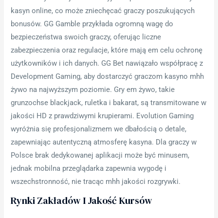
kasyn online, co może zniechęcać graczy poszukujących
bonusów. GG Gamble przykłada ogromną wagę do
bezpieczeństwa swoich graczy, oferując liczne
zabezpieczenia oraz regulacje, które mają em celu ochronę
użytkowników i ich danych. GG Bet nawiązało współpracę z
Development Gaming, aby dostarczyć graczom kasyno mhh
żywo na najwyższym poziomie. Gry em żywo, takie
grunzochse blackjack, ruletka i bakarat, są transmitowane w
jakości HD z prawdziwymi krupierami. Evolution Gaming
wyróżnia się profesjonalizmem we dbałością o detale,
zapewniając autentyczną atmosferę kasyna. Dla graczy w
Polsce brak dedykowanej aplikacji może być minusem,
jednak mobilna przeglądarka zapewnia wygodę i
wszechstronność, nie tracąc mhh jakości rozgrywki.
Rynki Zakładów I Jakość Kursów