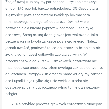
Znajdź swój ulubiony my partner and i uzyskać dreszczyk
emocji, którego tak bardzo potrzebujesz. GG Guess stara
się myśleć poza schematami zwykłego bukmachera
internetowego, dlatego też dostarcza również wiele
pożywienia dla klienta poprzez wiadomości i analitykę
sportową. Samą naturą dziesiętnych jest wskazanie, jaka
będzie wygrana kwota za każde postawione euro. Należy
jednak uważać, ponieważ to, co obliczasz, to be able to nie
zysk, alcohol raczej całkowita zapłata za wynik. W
przeciwieństwie do kursów ułamkowych, hazardzista nie
musi dodawać unces powrotem swojego zakładu do tych po
obliczeniach. Rozgrywki in order to same wzloty my partner
and i upadki, a jak tylko się t nie wejdzie, trzeba się
dostosować carry out rocznego rytmu turniejów i sezonów
habgier.
Na przykład podczas głównych corocznych turniejów