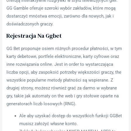
oferują interaktywne rozgrywki w stylu telewizyjnych gier.
GG Gamble oferuje szeroki wybór zakładów, które mogą
dostarczyć mnóstwa emocji, zarówno dla nowych, jak i
doświadczonych graczy.
Rejestracja Na Ggbet
GG Bet proponuje osiem różnych procedur płatności, w tym
karty debetowe, portfele elektroniczne, karty cyfrowe oraz
inne rozwiązania online. Jest in order to wystarczająca
liczba opcji, aby zaspokoić potrzeby większości graczy, the
wszystkie popularne metody płatności są wspierane. Z
drugiej strony, możesz również grać za darmo w wybrane
gry, takie jak automaty on the web i gry stołowe oparte na
generatorach liczb losowych (RNG).
Ale aby uzyskać dostęp do wszystkich funkcji GGBet
musisz założyć własne konto.