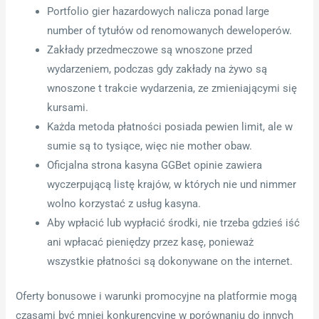
Portfolio gier hazardowych nalicza ponad large
number of tytułów od renomowanych deweloperów.
Zakłady przedmeczowe są wnoszone przed
wydarzeniem, podczas gdy zakłady na żywo są
wnoszone t trakcie wydarzenia, ze zmieniającymi się
kursami.
Każda metoda płatności posiada pewien limit, ale w
sumie są to tysiące, więc nie mother obaw.
Oficjalna strona kasyna GGBet opinie zawiera
wyczerpującą listę krajów, w których nie und nimmer
wolno korzystać z usług kasyna.
Aby wpłacić lub wypłacić środki, nie trzeba gdzieś iść
ani wpłacać pieniędzy przez kasę, ponieważ
wszystkie płatności są dokonywane on the internet.
Oferty bonusowe i warunki promocyjne na platformie mogą
czasami być mniej konkurencyjne w porównaniu do innych