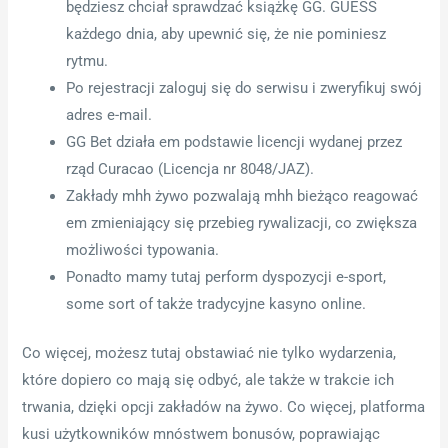
będziesz chciał sprawdzać książkę GG. GUESS
każdego dnia, aby upewnić się, że nie pominiesz
rytmu.
Po rejestracji zaloguj się do serwisu i zweryfikuj swój
adres e-mail.
GG Bet działa em podstawie licencji wydanej przez
rząd Curacao (Licencja nr 8048/JAZ).
Zakłady mhh żywo pozwalają mhh bieżąco reagować
em zmieniający się przebieg rywalizacji, co zwiększa
możliwości typowania.
Ponadto mamy tutaj perform dyspozycji e-sport,
some sort of także tradycyjne kasyno online.
Co więcej, możesz tutaj obstawiać nie tylko wydarzenia,
które dopiero co mają się odbyć, ale także w trakcie ich
trwania, dzięki opcji zakładów na żywo. Co więcej, platforma
kusi użytkowników mnóstwem bonusów, poprawiając