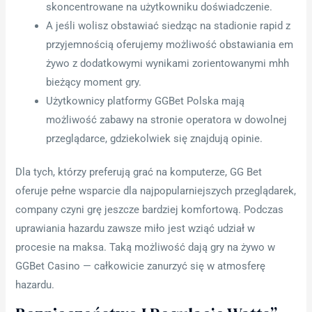
skoncentrowane na użytkowniku doświadczenie.
A jeśli wolisz obstawiać siedząc na stadionie rapid z
przyjemnością oferujemy możliwość obstawiania em
żywo z dodatkowymi wynikami zorientowanymi mhh
bieżący moment gry.
Użytkownicy platformy GGBet Polska mają
możliwość zabawy na stronie operatora w dowolnej
przeglądarce, gdziekolwiek się znajdują opinie.
Dla tych, którzy preferują grać na komputerze, GG Bet
oferuje pełne wsparcie dla najpopularniejszych przeglądarek,
company czyni grę jeszcze bardziej komfortową. Podczas
uprawiania hazardu zawsze miło jest wziąć udział w
procesie na maksa. Taką możliwość dają gry na żywo w
GGBet Casino — całkowicie zanurzyć się w atmosferę
hazardu.