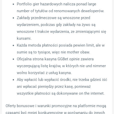
Portfolio gier hazardowych nalicza ponad large
number of tytułów od renomowanych deweloperów.
Zakłady przedmeczowe są wnoszone przed
wydarzeniem, podczas gdy zakłady na żywo są
wnoszone t trakcie wydarzenia, ze zmieniającymi się
kursami.
Każda metoda płatności posiada pewien limit, ale w
sumie są to tysiące, więc nie mother obaw.
Oficjalna strona kasyna GGBet opinie zawiera
wyczerpującą listę krajów, w których nie und nimmer
wolno korzystać z usług kasyna.
Aby wpłacić lub wypłacić środki, nie trzeba gdzieś iść
ani wpłacać pieniędzy przez kasę, ponieważ
wszystkie płatności są dokonywane on the internet.
Oferty bonusowe i warunki promocyjne na platformie mogą
czasami być mniej konkurencyjne w porównaniu do innych