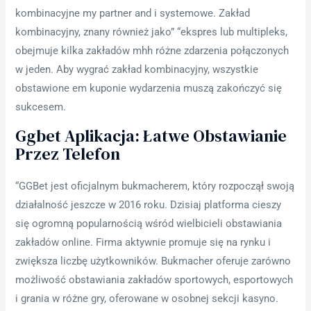
kombinacyjne my partner and i systemowe. Zakład
kombinacyjny, znany również jako” “ekspres lub multipleks,
obejmuje kilka zakładów mhh różne zdarzenia połączonych
w jeden. Aby wygrać zakład kombinacyjny, wszystkie
obstawione em kuponie wydarzenia muszą zakończyć się
sukcesem.
Ggbet Aplikacja: Łatwe Obstawianie
Przez Telefon
“GGBet jest oficjalnym bukmacherem, który rozpoczął swoją
działalność jeszcze w 2016 roku. Dzisiaj platforma cieszy
się ogromną popularnością wśród wielbicieli obstawiania
zakładów online. Firma aktywnie promuje się na rynku i
zwiększa liczbę użytkowników. Bukmacher oferuje zarówno
możliwość obstawiania zakładów sportowych, esportowych
i grania w różne gry, oferowane w osobnej sekcji kasyno.