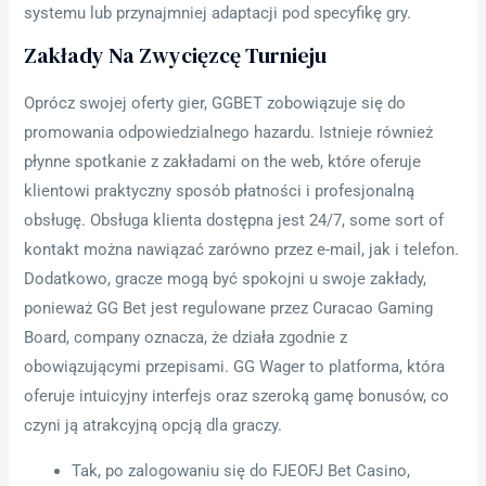
systemu lub przynajmniej adaptacji pod specyfikę gry.
Zakłady Na Zwycięzcę Turnieju
Oprócz swojej oferty gier, GGBET zobowiązuje się do
promowania odpowiedzialnego hazardu. Istnieje również
płynne spotkanie z zakładami on the web, które oferuje
klientowi praktyczny sposób płatności i profesjonalną
obsługę. Obsługa klienta dostępna jest 24/7, some sort of
kontakt można nawiązać zarówno przez e-mail, jak i telefon.
Dodatkowo, gracze mogą być spokojni u swoje zakłady,
ponieważ GG Bet jest regulowane przez Curacao Gaming
Board, company oznacza, że działa zgodnie z
obowiązującymi przepisami. GG Wager to platforma, która
oferuje intuicyjny interfejs oraz szeroką gamę bonusów, co
czyni ją atrakcyjną opcją dla graczy.
Tak, po zalogowaniu się do FJEOFJ Bet Casino,