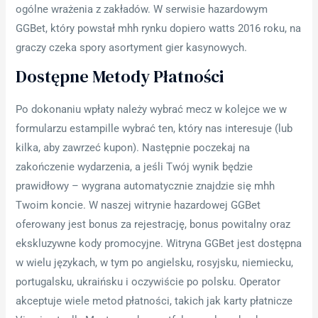
ogólne wrażenia z zakładów. W serwisie hazardowym
GGBet, który powstał mhh rynku dopiero watts 2016 roku, na
graczy czeka spory asortyment gier kasynowych.
Dostępne Metody Płatności
Po dokonaniu wpłaty należy wybrać mecz w kolejce we w
formularzu estampille wybrać ten, który nas interesuje (lub
kilka, aby zawrzeć kupon). Następnie poczekaj na
zakończenie wydarzenia, a jeśli Twój wynik będzie
prawidłowy – wygrana automatycznie znajdzie się mhh
Twoim koncie. W naszej witrynie hazardowej GGBet
oferowany jest bonus za rejestrację, bonus powitalny oraz
ekskluzywne kody promocyjne. Witryna GGBet jest dostępna
w wielu językach, w tym po angielsku, rosyjsku, niemiecku,
portugalsku, ukraińsku i oczywiście po polsku. Operator
akceptuje wiele metod płatności, takich jak karty płatnicze