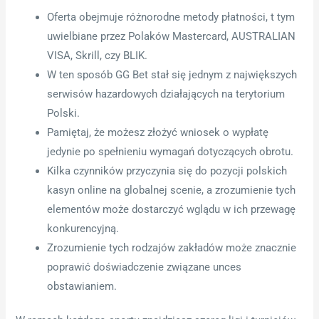
Oferta obejmuje różnorodne metody płatności, t tym
uwielbiane przez Polaków Mastercard, AUSTRALIAN
VISA, Skrill, czy BLIK.
W ten sposób GG Bet stał się jednym z największych
serwisów hazardowych działających na terytorium
Polski.
Pamiętaj, że możesz złożyć wniosek o wypłatę
jedynie po spełnieniu wymagań dotyczących obrotu.
Kilka czynników przyczynia się do pozycji polskich
kasyn online na globalnej scenie, a zrozumienie tych
elementów może dostarczyć wglądu w ich przewagę
konkurencyjną.
Zrozumienie tych rodzajów zakładów może znacznie
poprawić doświadczenie związane unces
obstawianiem.