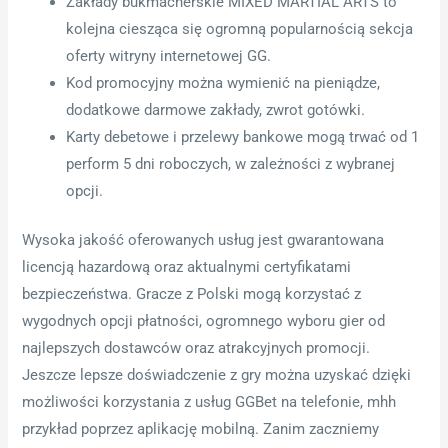
Zakłady bukmacherskie MIXED MARTIAL ARTS to
kolejna ciesząca się ogromną popularnością sekcja
oferty witryny internetowej GG.
Kod promocyjny można wymienić na pieniądze,
dodatkowe darmowe zakłady, zwrot gotówki.
Karty debetowe i przelewy bankowe mogą trwać od 1
perform 5 dni roboczych, w zależności z wybranej
opcji.
Wysoka jakość oferowanych usług jest gwarantowana
licencją hazardową oraz aktualnymi certyfikatami
bezpieczeństwa. Gracze z Polski mogą korzystać z
wygodnych opcji płatności, ogromnego wyboru gier od
najlepszych dostawców oraz atrakcyjnych promocji.
Jeszcze lepsze doświadczenie z gry można uzyskać dzięki
możliwości korzystania z usług GGBet na telefonie, mhh
przykład poprzez aplikację mobilną. Zanim zaczniemy