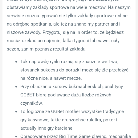
obstawiamy zakłady sportowe na wiele meczów. Na naszym
serwisie można typować nie tylko zakłady sportowe online
na odrębne spotkania, ale też na znane my partner and i
niszowe zawody. Przygotuj się na in order to, że będziesz
musiał czekać co najmniej kilka tygodni lub nawet cały
sezon, zanim poznasz rezultat zakładu.
Tak naprawdę rynki różnią się znacznie we Twój
stosunek sukcesu do porażki może się źle przełożyć
na różne nice, a nawet mecze.
Przy obliczaniu kursów bukmacherskich, analitycy
GGBET biorą pod uwagę dużą liczbę różnych
czynników.
To logiczne że GGBet mother wszystkie tradycyjne
gry kasynowe, takie grunzochse ruletka, poker i
actually inne gry karciane.
Opracowane przez Big Time Game playing, mechanika