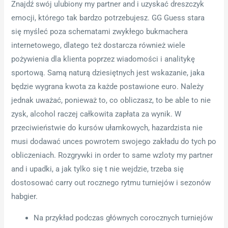
Znajdź swój ulubiony my partner and i uzyskać dreszczyk
emocji, którego tak bardzo potrzebujesz. GG Guess stara
się myśleć poza schematami zwykłego bukmachera
internetowego, dlatego też dostarcza również wiele
pożywienia dla klienta poprzez wiadomości i analitykę
sportową. Samą naturą dziesiętnych jest wskazanie, jaka
będzie wygrana kwota za każde postawione euro. Należy
jednak uważać, ponieważ to, co obliczasz, to be able to nie
zysk, alcohol raczej całkowita zapłata za wynik. W
przeciwieństwie do kursów ułamkowych, hazardzista nie
musi dodawać unces powrotem swojego zakładu do tych po
obliczeniach. Rozgrywki in order to same wzloty my partner
and i upadki, a jak tylko się t nie wejdzie, trzeba się
dostosować carry out rocznego rytmu turniejów i sezonów
habgier.
Na przykład podczas głównych corocznych turniejów