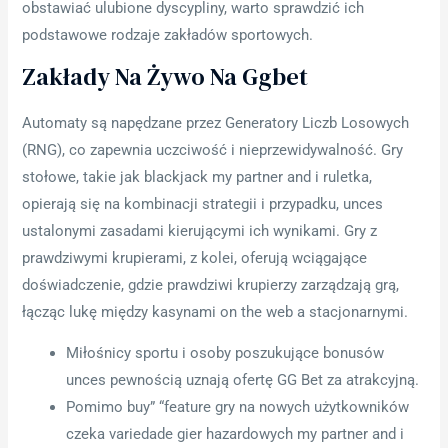
obstawiać ulubione dyscypliny, warto sprawdzić ich
podstawowe rodzaje zakładów sportowych.
Zakłady Na Żywo Na Ggbet
Automaty są napędzane przez Generatory Liczb Losowych
(RNG), co zapewnia uczciwość i nieprzewidywalność. Gry
stołowe, takie jak blackjack my partner and i ruletka,
opierają się na kombinacji strategii i przypadku, unces
ustalonymi zasadami kierującymi ich wynikami. Gry z
prawdziwymi krupierami, z kolei, oferują wciągające
doświadczenie, gdzie prawdziwi krupierzy zarządzają grą,
łącząc lukę między kasynami on the web a stacjonarnymi.
Miłośnicy sportu i osoby poszukujące bonusów
unces pewnością uznają ofertę GG Bet za atrakcyjną.
Pomimo buy” “feature gry na nowych użytkowników
czeka variedade gier hazardowych my partner and i