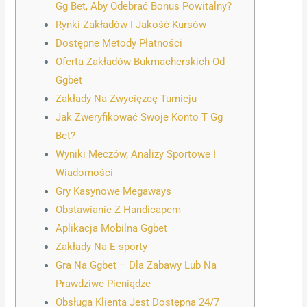
Gg Bet, Aby Odebrać Bonus Powitalny?
Rynki Zakładów I Jakość Kursów
Dostępne Metody Płatności
Oferta Zakładów Bukmacherskich Od
Ggbet
Zakłady Na Zwycięzcę Turnieju
Jak Zweryfikować Swoje Konto T Gg
Bet?
Wyniki Meczów, Analizy Sportowe I
Wiadomości
Gry Kasynowe Megaways
Obstawianie Z Handicapem
Aplikacja Mobilna Ggbet
Zakłady Na E-sporty
Gra Na Ggbet – Dla Zabawy Lub Na
Prawdziwe Pieniądze
Obsługa Klienta Jest Dostępna 24/7