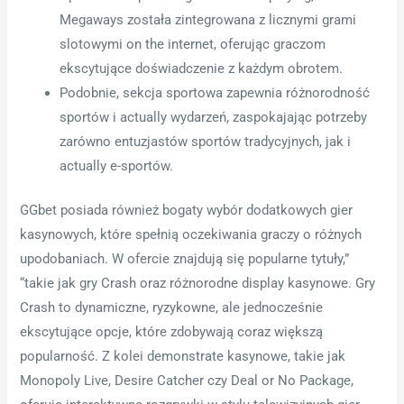
Megaways została zintegrowana z licznymi grami
slotowymi on the internet, oferując graczom
ekscytujące doświadczenie z każdym obrotem.
Podobnie, sekcja sportowa zapewnia różnorodność
sportów i actually wydarzeń, zaspokajając potrzeby
zarówno entuzjastów sportów tradycyjnych, jak i
actually e-sportów.
GGbet posiada również bogaty wybór dodatkowych gier
kasynowych, które spełnią oczekiwania graczy o różnych
upodobaniach. W ofercie znajdują się popularne tytuły,”
“takie jak gry Crash oraz różnorodne display kasynowe. Gry
Crash to dynamiczne, ryzykowne, ale jednocześnie
ekscytujące opcje, które zdobywają coraz większą
popularność. Z kolei demonstrate kasynowe, takie jak
Monopoly Live, Desire Catcher czy Deal or No Package,