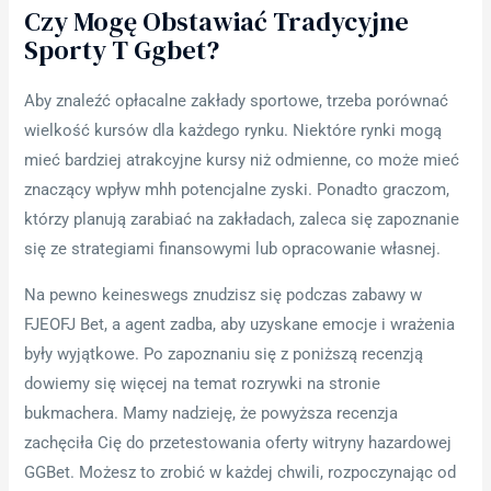
Czy Mogę Obstawiać Tradycyjne
Sporty T Ggbet?
Aby znaleźć opłacalne zakłady sportowe, trzeba porównać
wielkość kursów dla każdego rynku. Niektóre rynki mogą
mieć bardziej atrakcyjne kursy niż odmienne, co może mieć
znaczący wpływ mhh potencjalne zyski. Ponadto graczom,
którzy planują zarabiać na zakładach, zaleca się zapoznanie
się ze strategiami finansowymi lub opracowanie własnej.
Na pewno keineswegs znudzisz się podczas zabawy w
FJEOFJ Bet, a agent zadba, aby uzyskane emocje i wrażenia
były wyjątkowe. Po zapoznaniu się z poniższą recenzją
dowiemy się więcej na temat rozrywki na stronie
bukmachera. Mamy nadzieję, że powyższa recenzja
zachęciła Cię do przetestowania oferty witryny hazardowej
GGBet. Możesz to zrobić w każdej chwili, rozpoczynając od