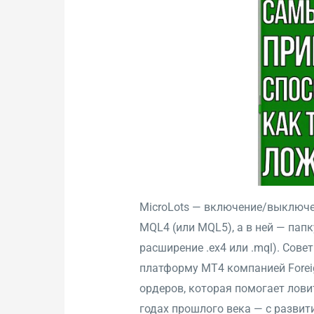
MicroLots — включение/выключени
MQL4 (или MQL5), а в ней — папк
расширение .ex4 или .mql). Сове
платформу МТ4 компанией Foreig
ордеров, которая помогает лови
годах прошлого века — с разви