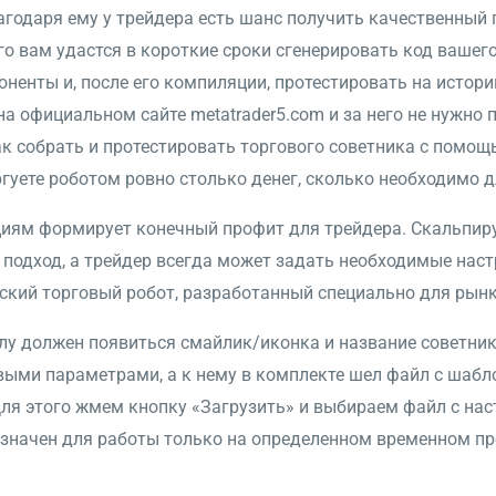
лагодаря ему у трейдера есть шанс получить качественный
 вам удастся в короткие сроки сгенерировать код вашего
енты и, после его компиляции, протестировать на истори
на официальном сайте metatrader5.com и за него не нужно 
ак собрать и протестировать торгового советника с помо
ргуете роботом ровно столько денег, сколько необходимо д
циям формирует конечный профит для трейдера. Скальпир
 подход, а трейдер всегда может задать необходимые нас
ский торговый робот, разработанный специально для рынк
лу должен появиться смайлик/иконка и название советника.
выми параметрами‎, а к нему в комплекте шел файл с шабло
ля этого жмем кнопку «‎Загрузить»‎ и выбираем файл с наст
азначен для работы только на определенном временном пр