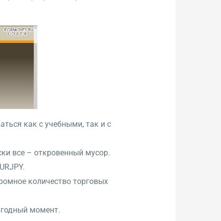
ься как с учебными, так и с
ски все – откровенный мусор.
URJPY.
громное количество торговых
ыгодный момент.