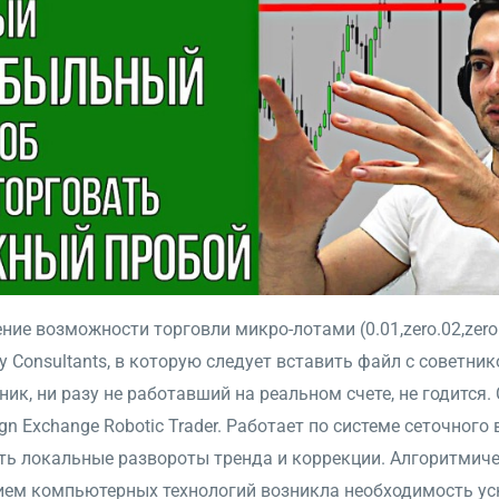
е возможности торговли микро-лотами (0.01,zero.02,zero.
у Consultants, в которую следует вставить файл с советн
тник, ни разу не работавший на реальном счете, не годится
n Exchange Robotic Trader. Работает по системе сеточног
ть локальные развороты тренда и коррекции. Алгоритмиче
тием компьютерных технологий возникла необходимость ус