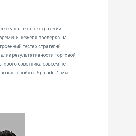
ерку на Тестере стратегий.
времени, нежели проверка на
троенный тестер стратегий
ализ результативности торговой
ргового советника совсем не
ргового робота Spreader 2 мы