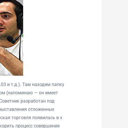
03 и т.д.). Там находим папку
иком (напоминаю — он имеет
. Советник разработан под
о выставления отложенных
ская торговля появилась в х
корить процесс совершения