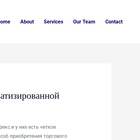
Home
About
Services
Our Team
Contact
матизированной
екс и у них есть четкое
особ приобретения торгового