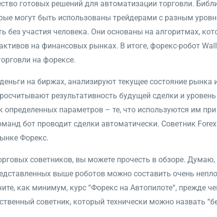
жество готовых решений для автоматизации торговли. Биб
орые могут быть использованы трейдерами с разным уровн
ть без участия человека. Они основаны на алгоритмах, к
активов на финансовых рынках. В итоге, форекс-робот Wall
орговли на форексе.
деньги на биржах, анализируют текущее состояние рынка 
росчитывают результативность будущей сделки и уровень 
к определенных параметров – те, что используются им пр
оманд бот проводит сделки автоматически. Советник Forex
рынке Форекс.
орговых советников, вы можете прочесть в обзоре. Думаю,
представленных выше роботов можно составить очень непло
чите, как минимум, курс “Форекс на Автопилоте“, прежде ч
нственный советник, который технически можно назвать “