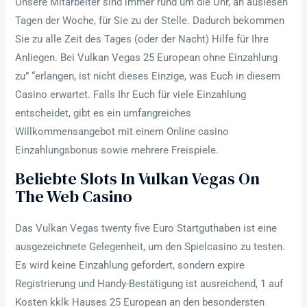
Unsere Mitarbeiter sind immer rund um die Uhr, an auslesen
Tagen der Woche, für Sie zu der Stelle. Dadurch bekommen
Sie zu alle Zeit des Tages (oder der Nacht) Hilfe für Ihre
Anliegen. Bei Vulkan Vegas 25 European ohne Einzahlung
zu” “erlangen, ist nicht dieses Einzige, was Euch in diesem
Casino erwartet. Falls Ihr Euch für viele Einzahlung
entscheidet, gibt es ein umfangreiches
Willkommensangebot mit einem Online casino
Einzahlungsbonus sowie mehrere Freispiele.
Beliebte Slots In Vulkan Vegas On
The Web Casino
Das Vulkan Vegas twenty five Euro Startguthaben ist eine
ausgezeichnete Gelegenheit, um den Spielcasino zu testen.
Es wird keine Einzahlung gefordert, sondern expire
Registrierung und Handy-Bestätigung ist ausreichend, 1 auf
Kosten kklk Hauses 25 European an den besondersten