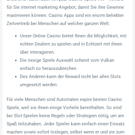
für Sie internet marketing Angebot, damit Sie ihre Gewinne
maximieren können. Casino Apps sind ein enorm beliebter
Zeitvertreib bei Menschen auf welcher ganzen Welt.
Unser Online Casino bietet Ihnen die Möglichkeit, mit
echten Dealern zu spielen und in Echtzeit mit ihnen
über interagieren.
Die riesige Spiele Auswahl scheint vom Vulkan
einfach so herauszubrechen.
Des Anderen kann der Reward nicht bei allen Slots
umgesetzt werden.
Für viele Menschen sind Automaten expire besten Casino
Spiele, weil sie ihnen einige Vorteile bereithalten. So sind
bei Slot-Spielen keine Regeln oder Strategien nötig, um am
Spaß teilzuhaben. Jeder Spieler kann einfach einen Einsatz
machen sowie sofort loslegen, selbst wenn er und sie zum