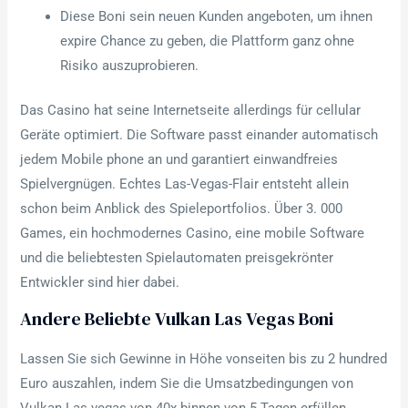
Diese Boni sein neuen Kunden angeboten, um ihnen
expire Chance zu geben, die Plattform ganz ohne
Risiko auszuprobieren.
Das Casino hat seine Internetseite allerdings für cellular
Geräte optimiert. Die Software passt einander automatisch
jedem Mobile phone an und garantiert einwandfreies
Spielvergnügen. Echtes Las-Vegas-Flair entsteht allein
schon beim Anblick des Spieleportfolios. Über 3. 000
Games, ein hochmodernes Casino, eine mobile Software
und die beliebtesten Spielautomaten preisgekrönter
Entwickler sind hier dabei.
Andere Beliebte Vulkan Las Vegas Boni
Lassen Sie sich Gewinne in Höhe vonseiten bis zu 2 hundred
Euro auszahlen, indem Sie die Umsatzbedingungen von
Vulkan Las vegas von 40x binnen von 5 Tagen erfüllen.