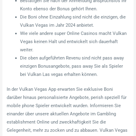
Bestätigen Sie nach der Anmeldung anspruchslos Ihr
Konto ebenso der Bonus gehört Ihnen.
Die Boni ohne Einzahlung sind nicht die einzigen, die
Vulkan Vegas im Jahr 2024 anbietet.
Wie viele andere super Online Casinos macht Vulkan
Vegas keinen Halt und entwickelt sich dauerhaft
weiter.
Die oben aufgeführten Revenu sind nicht pass away
einzigen Bonusangebote, pass away Sie als Spieler
bei Vulkan Las vegas erhalten können.
In der Vulkan Vegas App erwarten Sie exklusive Boni
darüber hinaus personalisierte Angebote, perish speziell für
mobile phone Spieler entwickelt wurden. Informieren Sie
einander über unsere aktuellen Angebote im Gambling
establishment Online und zweckhaftigkeit Sie die
Gelegenheit, mehr zu zocken und zu abbauen. Vulkan Vegas