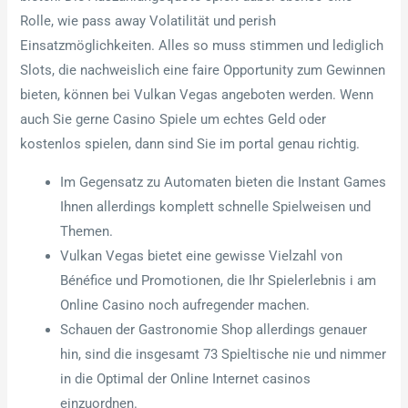
Rolle, wie pass away Volatilität und perish
Einsatzmöglichkeiten. Alles so muss stimmen und lediglich
Slots, die nachweislich eine faire Opportunity zum Gewinnen
bieten, können bei Vulkan Vegas angeboten werden. Wenn
auch Sie gerne Casino Spiele um echtes Geld oder
kostenlos spielen, dann sind Sie im portal genau richtig.
Im Gegensatz zu Automaten bieten die Instant Games
Ihnen allerdings komplett schnelle Spielweisen und
Themen.
Vulkan Vegas bietet eine gewisse Vielzahl von
Bénéfice und Promotionen, die Ihr Spielerlebnis i am
Online Casino noch aufregender machen.
Schauen der Gastronomie Shop allerdings genauer
hin, sind die insgesamt 73 Spieltische nie und nimmer
in die Optimal der Online Internet casinos
einzuordnen.