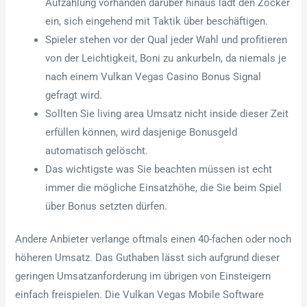
Aufzählung vorhanden darüber hinaus lädt den Zocker
ein, sich eingehend mit Taktik über beschäftigen.
Spieler stehen vor der Qual jeder Wahl und profitieren
von der Leichtigkeit, Boni zu ankurbeln, da niemals je
nach einem Vulkan Vegas Casino Bonus Signal
gefragt wird.
Sollten Sie living area Umsatz nicht inside dieser Zeit
erfüllen können, wird dasjenige Bonusgeld
automatisch gelöscht.
Das wichtigste was Sie beachten müssen ist echt
immer die mögliche Einsatzhöhe, die Sie beim Spiel
über Bonus setzten dürfen.
Andere Anbieter verlange oftmals einen 40-fachen oder noch
höheren Umsatz. Das Guthaben lässt sich aufgrund dieser
geringen Umsatzanforderung im übrigen von Einsteigern
einfach freispielen. Die Vulkan Vegas Mobile Software