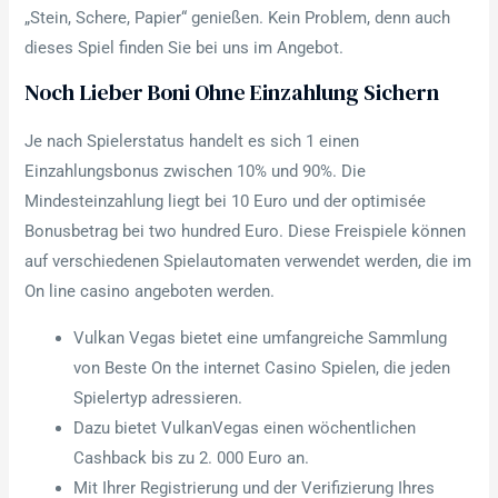
„Stein, Schere, Papier“ genießen. Kein Problem, denn auch
dieses Spiel finden Sie bei uns im Angebot.
Noch Lieber Boni Ohne Einzahlung Sichern
Je nach Spielerstatus handelt es sich 1 einen
Einzahlungsbonus zwischen 10% und 90%. Die
Mindesteinzahlung liegt bei 10 Euro und der optimisée
Bonusbetrag bei two hundred Euro. Diese Freispiele können
auf verschiedenen Spielautomaten verwendet werden, die im
On line casino angeboten werden.
Vulkan Vegas bietet eine umfangreiche Sammlung
von Beste On the internet Casino Spielen, die jeden
Spielertyp adressieren.
Dazu bietet VulkanVegas einen wöchentlichen
Cashback bis zu 2. 000 Euro an.
Mit Ihrer Registrierung und der Verifizierung Ihres