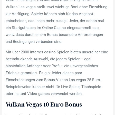
Vulkan Las vegas stellt zwei wichtige Boni ohne Einzahlung
zur Verfügung. Spieler können sich für das Angebot
entscheiden, das ihnen mehr zusagt. Jeder, der schon mal
ein Startguthaben im Online Casino eingesammelt cap,
weiß, dass durch einem Bonus besondere Anforderungen
und Bedingungen verbunden sind.
Mit über 2000 Internet casino Spielen bieten unsereiner eine
beeindruckende Auswahl, die jedem Spieler – egal
hinsichtlich Anfänger oder Profi – ein unvergessliches
Erlebnis garantiert. Es gibt leider dieses paar
Einschränkungen zum Bonus Vulkan Las vegas 25 Euro.
Beispielsweise kann er nicht für Live-Spiele, Tischspiele
oder Instant Video games verwendet werden.
Vulkan Vegas 10 Euro Bonus