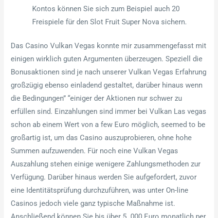
Kontos können Sie sich zum Beispiel auch 20
Freispiele für den Slot Fruit Super Nova sichern.
Das Casino Vulkan Vegas konnte mir zusammengefasst mit
einigen wirklich guten Argumenten überzeugen. Speziell die
Bonusaktionen sind je nach unserer Vulkan Vegas Erfahrung
großzügig ebenso einladend gestaltet, darüber hinaus wenn
die Bedingungen” “einiger der Aktionen nur schwer zu
erfüllen sind. Einzahlungen sind immer bei Vulkan Las vegas
schon ab einem Wert von a few Euro möglich, seemed to be
großartig ist, um das Casino auszuprobieren, ohne hohe
Summen aufzuwenden. Für noch eine Vulkan Vegas
Auszahlung stehen einige wenigere Zahlungsmethoden zur
Verfügung. Darüber hinaus werden Sie aufgefordert, zuvor
eine Identitätsprüfung durchzuführen, was unter On-line
Casinos jedoch viele ganz typische Maßnahme ist.
Anschließend können Sie bis über 5. 000 Euro monatlich per