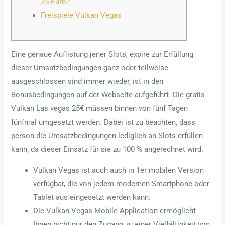
25 Euro?
Freispiele Vulkan Vegas
Eine genaue Auflistung jener Slots, expire zur Erfüllung
dieser Umsatzbedingungen ganz oder teilweise
ausgeschlossen sind immer wieder, ist in den
Bonusbedingungen auf der Webseite aufgeführt. Die gratis
Vulkan Las vegas 25€ müssen binnen von fünf Tagen
fünfmal umgesetzt werden. Dabei ist zu beachten, dass
person die Umsatzbedingungen lediglich an Slots erfüllen
kann, da dieser Einsatz für sie zu 100 % angerechnet wird.
Vulkan Vegas ist auch auch in 1er mobilen Version
verfügbar, die von jedem modernen Smartphone oder
Tablet aus eingesetzt werden kann.
Die Vulkan Vegas Mobile Application ermöglicht
Ihnen nicht nur den Zugang zu einer Vielfältigkeit von