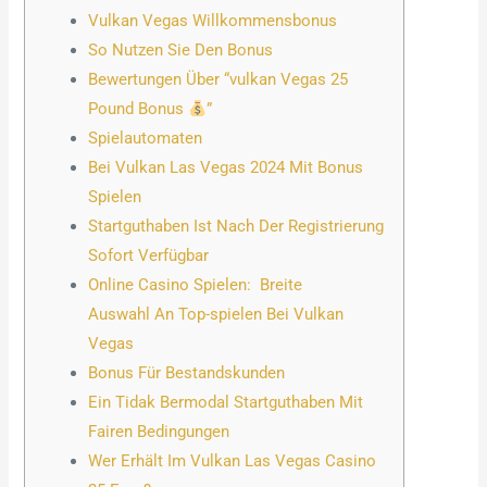
Vulkan Vegas Willkommensbonus
So Nutzen Sie Den Bonus
Bewertungen Über “vulkan Vegas 25
Pound Bonus
”
Spielautomaten
Bei Vulkan Las Vegas 2024 Mit Bonus
Spielen
Startguthaben Ist Nach Der Registrierung
Sofort Verfügbar
Online Casino Spielen: Breite
Auswahl An Top-spielen Bei Vulkan
Vegas
Bonus Für Bestandskunden
Ein Tidak Bermodal Startguthaben Mit
Fairen Bedingungen
Wer Erhält Im Vulkan Las Vegas Casino