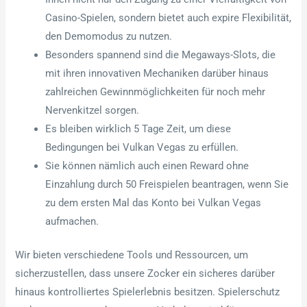
Casino-Spielen, sondern bietet auch expire Flexibilität,
den Demomodus zu nutzen.
Besonders spannend sind die Megaways-Slots, die
mit ihren innovativen Mechaniken darüber hinaus
zahlreichen Gewinnmöglichkeiten für noch mehr
Nervenkitzel sorgen.
Es bleiben wirklich 5 Tage Zeit, um diese
Bedingungen bei Vulkan Vegas zu erfüllen.
Sie können nämlich auch einen Reward ohne
Einzahlung durch 50 Freispielen beantragen, wenn Sie
zu dem ersten Mal das Konto bei Vulkan Vegas
aufmachen.
Wir bieten verschiedene Tools und Ressourcen, um
sicherzustellen, dass unsere Zocker ein sicheres darüber
hinaus kontrolliertes Spielerlebnis besitzen. Spielerschutz