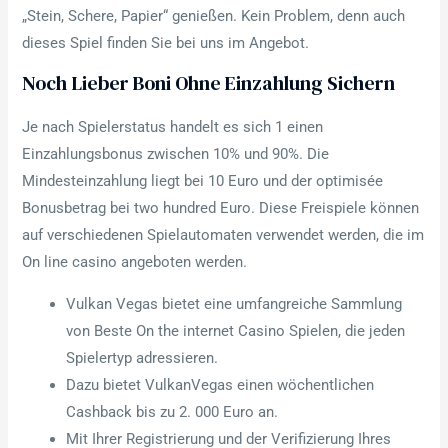
„Stein, Schere, Papier“ genießen. Kein Problem, denn auch
dieses Spiel finden Sie bei uns im Angebot.
Noch Lieber Boni Ohne Einzahlung Sichern
Je nach Spielerstatus handelt es sich 1 einen
Einzahlungsbonus zwischen 10% und 90%. Die
Mindesteinzahlung liegt bei 10 Euro und der optimisée
Bonusbetrag bei two hundred Euro. Diese Freispiele können
auf verschiedenen Spielautomaten verwendet werden, die im
On line casino angeboten werden.
Vulkan Vegas bietet eine umfangreiche Sammlung
von Beste On the internet Casino Spielen, die jeden
Spielertyp adressieren.
Dazu bietet VulkanVegas einen wöchentlichen
Cashback bis zu 2. 000 Euro an.
Mit Ihrer Registrierung und der Verifizierung Ihres