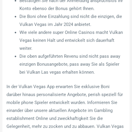
Bestätigen Sie nach der Anmeldung anspruchslos Ihr
Konto ebenso der Bonus gehört Ihnen.
Die Boni ohne Einzahlung sind nicht die einzigen, die
Vulkan Vegas im Jahr 2024 anbietet.
Wie viele andere super Online Casinos macht Vulkan
Vegas keinen Halt und entwickelt sich dauerhaft
weiter.
Die oben aufgeführten Revenu sind nicht pass away
einzigen Bonusangebote, pass away Sie als Spieler
bei Vulkan Las vegas erhalten können.
In der Vulkan Vegas App erwarten Sie exklusive Boni
darüber hinaus personalisierte Angebote, perish speziell für
mobile phone Spieler entwickelt wurden. Informieren Sie
einander über unsere aktuellen Angebote im Gambling
establishment Online und zweckhaftigkeit Sie die
Gelegenheit, mehr zu zocken und zu abbauen. Vulkan Vegas