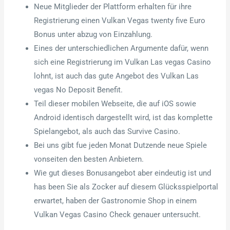
Neue Mitglieder der Plattform erhalten für ihre
Registrierung einen Vulkan Vegas twenty five Euro
Bonus unter abzug von Einzahlung.
Eines der unterschiedlichen Argumente dafür, wenn
sich eine Registrierung im Vulkan Las vegas Casino
lohnt, ist auch das gute Angebot des Vulkan Las
vegas No Deposit Benefit.
Teil dieser mobilen Webseite, die auf iOS sowie
Android identisch dargestellt wird, ist das komplette
Spielangebot, als auch das Survive Casino.
Bei uns gibt fue jeden Monat Dutzende neue Spiele
vonseiten den besten Anbietern.
Wie gut dieses Bonusangebot aber eindeutig ist und
has been Sie als Zocker auf diesem Glücksspielportal
erwartet, haben der Gastronomie Shop in einem
Vulkan Vegas Casino Check genauer untersucht.