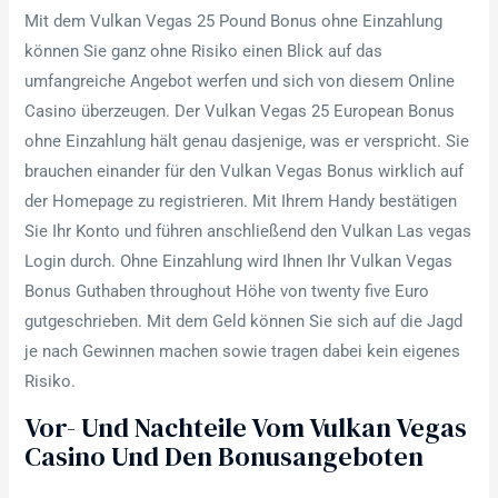
Mit dem Vulkan Vegas 25 Pound Bonus ohne Einzahlung
können Sie ganz ohne Risiko einen Blick auf das
umfangreiche Angebot werfen und sich von diesem Online
Casino überzeugen. Der Vulkan Vegas 25 European Bonus
ohne Einzahlung hält genau dasjenige, was er verspricht. Sie
brauchen einander für den Vulkan Vegas Bonus wirklich auf
der Homepage zu registrieren. Mit Ihrem Handy bestätigen
Sie Ihr Konto und führen anschließend den Vulkan Las vegas
Login durch. Ohne Einzahlung wird Ihnen Ihr Vulkan Vegas
Bonus Guthaben throughout Höhe von twenty five Euro
gutgeschrieben. Mit dem Geld können Sie sich auf die Jagd
je nach Gewinnen machen sowie tragen dabei kein eigenes
Risiko.
Vor- Und Nachteile Vom Vulkan Vegas
Casino Und Den Bonusangeboten