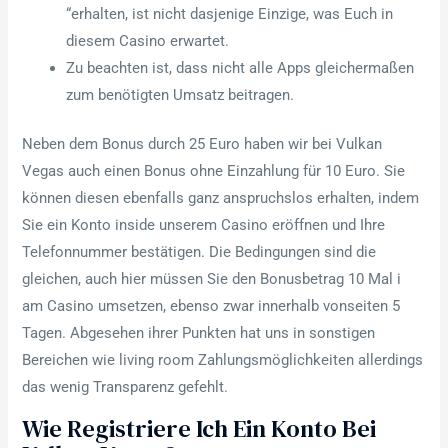
“erhalten, ist nicht dasjenige Einzige, was Euch in
diesem Casino erwartet.
Zu beachten ist, dass nicht alle Apps gleichermaßen
zum benötigten Umsatz beitragen.
Neben dem Bonus durch 25 Euro haben wir bei Vulkan
Vegas auch einen Bonus ohne Einzahlung für 10 Euro. Sie
können diesen ebenfalls ganz anspruchslos erhalten, indem
Sie ein Konto inside unserem Casino eröffnen und Ihre
Telefonnummer bestätigen. Die Bedingungen sind die
gleichen, auch hier müssen Sie den Bonusbetrag 10 Mal i
am Casino umsetzen, ebenso zwar innerhalb vonseiten 5
Tagen. Abgesehen ihrer Punkten hat uns in sonstigen
Bereichen wie living room Zahlungsmöglichkeiten allerdings
das wenig Transparenz gefehlt.
Wie Registriere Ich Ein Konto Bei