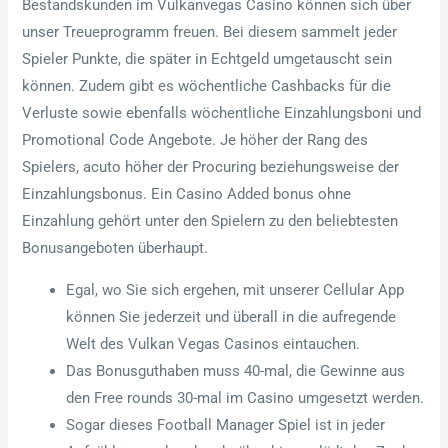
Bestandskunden im Vulkanvegas Casino können sich über
unser Treueprogramm freuen. Bei diesem sammelt jeder
Spieler Punkte, die später in Echtgeld umgetauscht sein
können. Zudem gibt es wöchentliche Cashbacks für die
Verluste sowie ebenfalls wöchentliche Einzahlungsboni und
Promotional Code Angebote. Je höher der Rang des
Spielers, acuto höher der Procuring beziehungsweise der
Einzahlungsbonus. Ein Casino Added bonus ohne
Einzahlung gehört unter den Spielern zu den beliebtesten
Bonusangeboten überhaupt.
Egal, wo Sie sich ergehen, mit unserer Cellular App
können Sie jederzeit und überall in die aufregende
Welt des Vulkan Vegas Casinos eintauchen.
Das Bonusguthaben muss 40-mal, die Gewinne aus
den Free rounds 30-mal im Casino umgesetzt werden.
Sogar dieses Football Manager Spiel ist in jeder