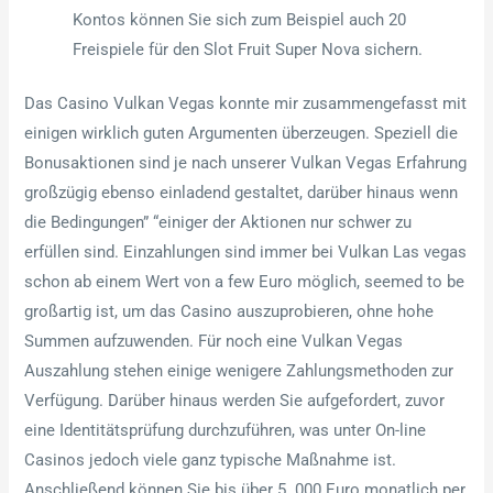
Kontos können Sie sich zum Beispiel auch 20
Freispiele für den Slot Fruit Super Nova sichern.
Das Casino Vulkan Vegas konnte mir zusammengefasst mit
einigen wirklich guten Argumenten überzeugen. Speziell die
Bonusaktionen sind je nach unserer Vulkan Vegas Erfahrung
großzügig ebenso einladend gestaltet, darüber hinaus wenn
die Bedingungen” “einiger der Aktionen nur schwer zu
erfüllen sind. Einzahlungen sind immer bei Vulkan Las vegas
schon ab einem Wert von a few Euro möglich, seemed to be
großartig ist, um das Casino auszuprobieren, ohne hohe
Summen aufzuwenden. Für noch eine Vulkan Vegas
Auszahlung stehen einige wenigere Zahlungsmethoden zur
Verfügung. Darüber hinaus werden Sie aufgefordert, zuvor
eine Identitätsprüfung durchzuführen, was unter On-line
Casinos jedoch viele ganz typische Maßnahme ist.
Anschließend können Sie bis über 5. 000 Euro monatlich per