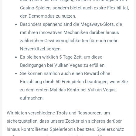
Casino-Spielen, sondern bietet auch expire Flexibilität,
den Demomodus zu nutzen.
Besonders spannend sind die Megaways-Slots, die
mit ihren innovativen Mechaniken darüber hinaus
zahlreichen Gewinnmöglichkeiten für noch mehr
Nervenkitzel sorgen.
Es bleiben wirklich 5 Tage Zeit, um diese
Bedingungen bei Vulkan Vegas zu erfüllen.
Sie können nämlich auch einen Reward ohne
Einzahlung durch 50 Freispielen beantragen, wenn Sie
zu dem ersten Mal das Konto bei Vulkan Vegas
aufmachen.
Wir bieten verschiedene Tools und Ressourcen, um
sicherzustellen, dass unsere Zocker ein sicheres darüber
hinaus kontrolliertes Spielerlebnis besitzen. Spielerschutz