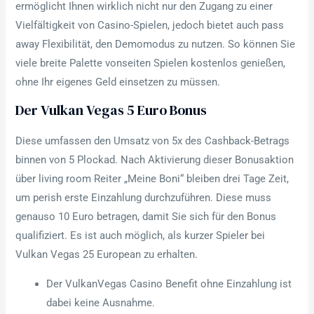
ermöglicht Ihnen wirklich nicht nur den Zugang zu einer
Vielfältigkeit von Casino-Spielen, jedoch bietet auch pass
away Flexibilität, den Demomodus zu nutzen. So können Sie
viele breite Palette vonseiten Spielen kostenlos genießen,
ohne Ihr eigenes Geld einsetzen zu müssen.
Der Vulkan Vegas 5 Euro Bonus
Diese umfassen den Umsatz von 5x des Cashback-Betrags
binnen von 5 Plockad. Nach Aktivierung dieser Bonusaktion
über living room Reiter „Meine Boni“ bleiben drei Tage Zeit,
um perish erste Einzahlung durchzuführen. Diese muss
genauso 10 Euro betragen, damit Sie sich für den Bonus
qualifiziert. Es ist auch möglich, als kurzer Spieler bei
Vulkan Vegas 25 European zu erhalten.
Der VulkanVegas Casino Benefit ohne Einzahlung ist
dabei keine Ausnahme.