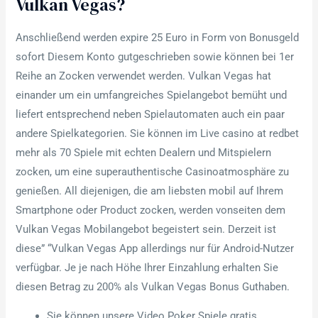
Vulkan Vegas?
Anschließend werden expire 25 Euro in Form von Bonusgeld
sofort Diesem Konto gutgeschrieben sowie können bei 1er
Reihe an Zocken verwendet werden. Vulkan Vegas hat
einander um ein umfangreiches Spielangebot bemüht und
liefert entsprechend neben Spielautomaten auch ein paar
andere Spielkategorien. Sie können im Live casino at redbet
mehr als 70 Spiele mit echten Dealern und Mitspielern
zocken, um eine superauthentische Casinoatmosphäre zu
genießen. All diejenigen, die am liebsten mobil auf Ihrem
Smartphone oder Product zocken, werden vonseiten dem
Vulkan Vegas Mobilangebot begeistert sein. Derzeit ist
diese” “Vulkan Vegas App allerdings nur für Android-Nutzer
verfügbar. Je je nach Höhe Ihrer Einzahlung erhalten Sie
diesen Betrag zu 200% als Vulkan Vegas Bonus Guthaben.
Sie können unsere Video Poker Spiele gratis