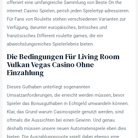
offeriert eine umfangreiche Sammlung von Beste On the
internet Casino Spielen, perish jeden Spielertyp adressieren.
Für Fans von Roulette stehen verschiedenen Varianten zur
Verfügung, darunter europäisches, britisches und
französisches Different roulette games, die ein
abwechslungsreiches Spielerlebnis bieten.
Die Bedingungen Für Living Room
Vulkan Vegas Casino Ohne
Einzahlung
Dieses Guthaben unterliegt sogenannten
Umsatzanforderungen, die erreicht werden müssen, bevor
Spieler das Bonusguthaben in Echtgeld umwandeln können.
Klar, das Grund warum Casinospiele genutzt werden, sind
oftmals die Aussichten bei einen Gewinn. Und genau
deshalb müssen unsere neuen Automatenspiele eben dies
bieten. Die Auszahlungsquote spielt dabei ebenso eine