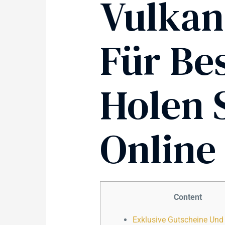
Vulkan
Für Be
Holen 
Online
Content
Exklusive Gutscheine Und