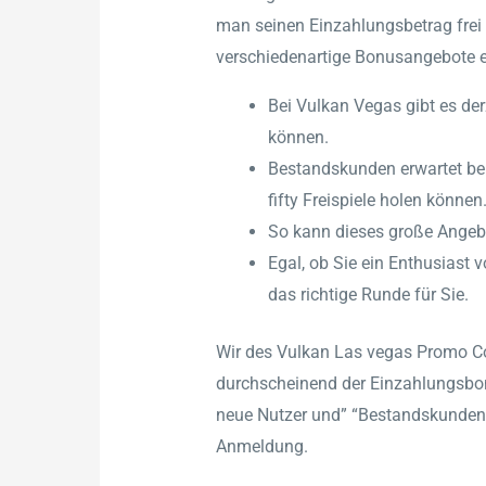
man seinen Einzahlungsbetrag frei
verschiedenartige Bonusangebote e
Bei Vulkan Vegas gibt es de
können.
Bestandskunden erwartet bei
fifty Freispiele holen können
So kann dieses große Angebo
Egal, ob Sie ein Enthusiast 
das richtige Runde für Sie.
Wir des Vulkan Las vegas Promo Co
durchscheinend der Einzahlungsbon
neue Nutzer und” “Bestandskunden 
Anmeldung.