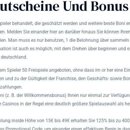
Gutscheine Und Bonus
pieler behandelt, die geschätzt werden und weitere beste Boni e
en. Melden Sie einander hier an darüber hinaus Sie können Ihr
stellen. Man muss es nur benutzen, 1 die Belohnung über sammel
nation ist auch es möglich, mit dem Drehen über beginnen und 
 deutschland.
m Spieler 50 Freispiele angeboten, ohne dass im or her eine Ei
n und zu der Gültigkeit der Franchise, den Geschäfts- sowie B
szahlungen.
oni (z. B. der Willkommensbonus) Ihnen nur einmal zur Verfügung
 Casinos in der Regel eine deutlich größere Spielauswahl als h
lung inside Höhe von 15€ bis 49€ erhalten Sie 125% bis zu 400€
s Promotional Code, um einander einen effektiven Begin in das 