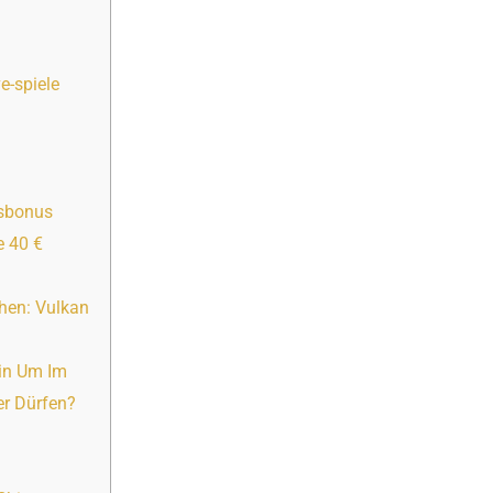
e-spiele
sbonus
e 40 €
hen: Vulkan
ein Um Im
er Dürfen?