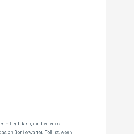
– liegt darin, ihn bei jedes
s an Boni erwartet. Toll ist, wenn