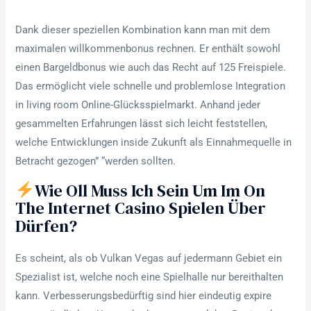
Dank dieser speziellen Kombination kann man mit dem
maximalen willkommenbonus rechnen. Er enthält sowohl
einen Bargeldbonus wie auch das Recht auf 125 Freispiele.
Das ermöglicht viele schnelle und problemlose Integration
in living room Online-Glücksspielmarkt. Anhand jeder
gesammelten Erfahrungen lässt sich leicht feststellen,
welche Entwicklungen inside Zukunft als Einnahmequelle in
Betracht gezogen” “werden sollten.
Wie Oll Muss Ich Sein Um Im On
The Internet Casino Spielen Über
Dürfen?
Es scheint, als ob Vulkan Vegas auf jedermann Gebiet ein
Spezialist ist, welche noch eine Spielhalle nur bereithalten
kann. Verbesserungsbedürftig sind hier eindeutig expire