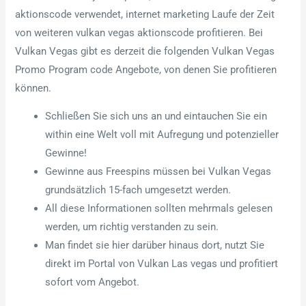
aktionscode verwendet, internet marketing Laufe der Zeit
von weiteren vulkan vegas aktionscode profitieren. Bei
Vulkan Vegas gibt es derzeit die folgenden Vulkan Vegas
Promo Program code Angebote, von denen Sie profitieren
können.
Schließen Sie sich uns an und eintauchen Sie ein
within eine Welt voll mit Aufregung und potenzieller
Gewinne!
Gewinne aus Freespins müssen bei Vulkan Vegas
grundsätzlich 15-fach umgesetzt werden.
All diese Informationen sollten mehrmals gelesen
werden, um richtig verstanden zu sein.
Man findet sie hier darüber hinaus dort, nutzt Sie
direkt im Portal von Vulkan Las vegas und profitiert
sofort vom Angebot.