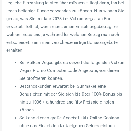
jegliche Einzahlung leisten über müssen – liegt darin, ihn bei
jedes beliebige Runde verwenden zu können. Nun wissen Sie
genau, was Sie im Jahr 2023 bei Vulkan Vegas an Boni
erwartet. Toll ist, wenn man seinen Einzahlungsbetrag frei
wählen muss und je während für welchen Betrag man sich
entscheidet, kann man verschiedenartige Bonusangebote
erhalten.
Bei Vulkan Vegas gibt es derzeit die folgenden Vulkan
Vegas Promo Computer code Angebote, von denen
Sie profitieren können.
Bestandskunden erwartet bei Sunmaker eine
Bonusleiter, mit der Sie sich bis über 100% Bonus bis
hin zu 100€ + a hundred and fifty Freispiele holen
können.
So kann dieses große Angebot kklk Online Casinos
ohne das Einsetzten kklk eigenen Geldes einfach