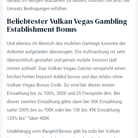
daraus im übrigen auszahlen zu lassen, müssen Sie jetzt die
Umsatz Bedingungen erfüllen.
Beliebtester Vulkan Vegas Gambling
Establishment Bonus
Und ebenso im Bereich des mobilen Gamings koennte der
Anbieter aufgeladen überzeugen. Die Aufmachung ist sehr
übersichtlich gestaltet und perish mobile Version lädt
immer schnell. Das Vulkan Vegas Casino verspricht einen
höchst hohen Depsoit Added bonus und das relativ ohne
Vulkan Vegas Bonus Code. So sind bei dieser ersten
Einzahlung bis zu 100%, 300€ und 25 Freispiele drin. Bei
dieser zweiten Einzahlung gibts dann bei 50€ Einzahlung
satte 200% bis zu 700€ oder bei 15€ bis 49€ Einzahlung
125% bis” “über 400€.
Unabhängig vom Bargeld-Bonus gibt ha sido bei Vulkan