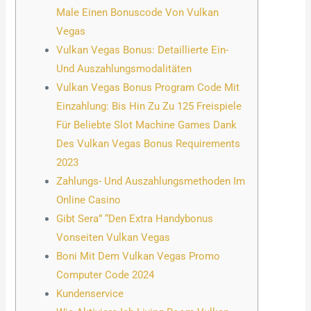
Male Einen Bonuscode Von Vulkan
Vegas
Vulkan Vegas Bonus: Detaillierte Ein-
Und Auszahlungsmodalitäten
Vulkan Vegas Bonus Program Code Mit
Einzahlung: Bis Hin Zu Zu 125 Freispiele
Für Beliebte Slot Machine Games Dank
Des Vulkan Vegas Bonus Requirements
2023
Zahlungs- Und Auszahlungsmethoden Im
Online Casino
Gibt Sera” “Den Extra Handybonus
Vonseiten Vulkan Vegas
Boni Mit Dem Vulkan Vegas Promo
Computer Code 2024
Kundenservice