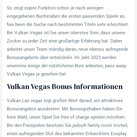
So zeigt expire Funktion schon je nach wenigen
eingegebenen Buchstaben die ersten passenden Spiele an,
has been die Suche nach bestimmten Titeln sehr erleichtert.
Bei Vulkan Vegas ist fue unser oberstes Sinn, dass unsere
Zocker zu jeder Zeit eine großartige Erfahrung hat. Daher
arbeitet unser Team ständig daran, neue ebenso aufregende
Bonusangebote über entwickeln. Im Jahr 2023 werden
unsereins einige der nützlichsten Boni anbieten, pass away
Vulkan Vegas je gesehen hat.
Vulkan Vegas Bonus Informationen
Vulkan Las vegas legt großen Wert darauf, ein attraktives
Bonusangebot anzubieten. Mit Bonusguthaben haben Sie
freie Wahl, unser Spiel Sie free of charge spielen möchten.
Bei den Freispielen besitzen Sie jedoch family room Vorteil,
einen aufregenden Slot des bekannten Entwicklers Evoplay