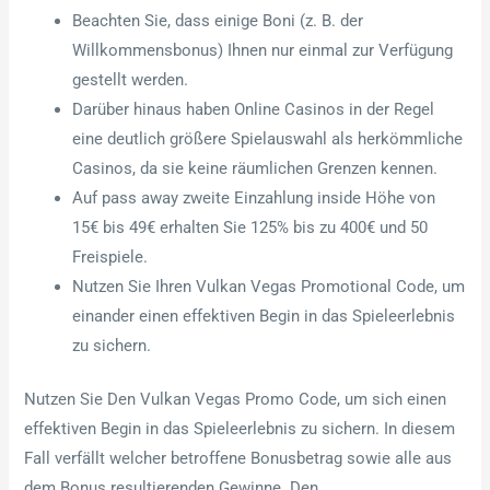
Beachten Sie, dass einige Boni (z. B. der
Willkommensbonus) Ihnen nur einmal zur Verfügung
gestellt werden.
Darüber hinaus haben Online Casinos in der Regel
eine deutlich größere Spielauswahl als herkömmliche
Casinos, da sie keine räumlichen Grenzen kennen.
Auf pass away zweite Einzahlung inside Höhe von
15€ bis 49€ erhalten Sie 125% bis zu 400€ und 50
Freispiele.
Nutzen Sie Ihren Vulkan Vegas Promotional Code, um
einander einen effektiven Begin in das Spieleerlebnis
zu sichern.
Nutzen Sie Den Vulkan Vegas Promo Code, um sich einen
effektiven Begin in das Spieleerlebnis zu sichern. In diesem
Fall verfällt welcher betroffene Bonusbetrag sowie alle aus
dem Bonus resultierenden Gewinne. Den