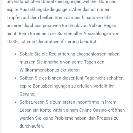
unverständlichen Umsatzbedingungen welcher Boni und
expire Auszahlungsbedingungen. Aber das ist nur ein
Tropfen auf dem heißen Stein darüber hinaus verdirbt
unseren durchaus positiven Eindruck von Vulkan Vegas
nicht. Beim Erreichen der Summe aller Auszahlungen von
1000€, ist eine Identitätsverifizierung benötigt.
Sobald Sie die Registrierung abgeschlossen haben,
müssen Sie innerhalb von some Tagen den
Willkommensbonus aktivieren.
Sollten Sie es binnen dieser fünf Tage nicht schaffen,
expire Bonusbedingungen zu erfüllen, verfällt Ihr
Gewinn.
Selbst, wenn Sie zum ersten Inconforme in Ihrem
Leben ein Konto within einem Online Casino eröffnen,
werden Sie keine Probleme haben, den Prozess zu
durchlaufen.