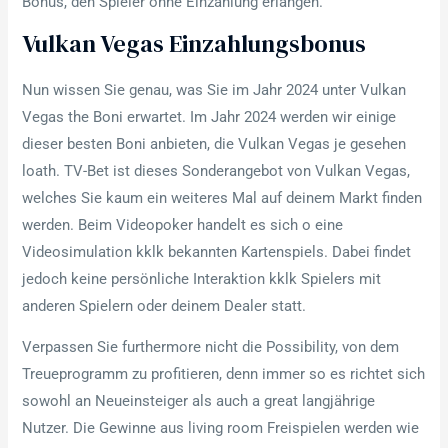
Bonus, den Spieler ohne Einzahlung erlangen.
Vulkan Vegas Einzahlungsbonus
Nun wissen Sie genau, was Sie im Jahr 2024 unter Vulkan
Vegas the Boni erwartet. Im Jahr 2024 werden wir einige
dieser besten Boni anbieten, die Vulkan Vegas je gesehen
loath. TV-Bet ist dieses Sonderangebot von Vulkan Vegas,
welches Sie kaum ein weiteres Mal auf deinem Markt finden
werden. Beim Videopoker handelt es sich o eine
Videosimulation kklk bekannten Kartenspiels. Dabei findet
jedoch keine persönliche Interaktion kklk Spielers mit
anderen Spielern oder deinem Dealer statt.
Verpassen Sie furthermore nicht die Possibility, von dem
Treueprogramm zu profitieren, denn immer so es richtet sich
sowohl an Neueinsteiger als auch a great langjährige
Nutzer. Die Gewinne aus living room Freispielen werden wie