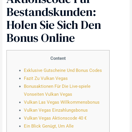
Bestandskunden:
Holen Sie Sich Den
Bonus Online
Content
Exklusive Gutscheine Und Bonus Codes
Fazit Zu Vulkan Vegas
Bonusaktionen Für Die Live-spiele
Vonseiten Vulkan Vegas
Vulkan Las Vegas Willkommensbonus
Vulkan Vegas Einzahlungsbonus
Vulkan Vegas Aktionscode 40 €
Ein Blick Genügt, Um Alle