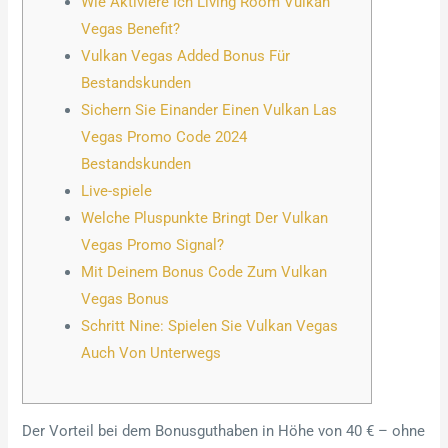
Wie Aktiviere Ich Living Room Vulkan
Vegas Benefit?
Vulkan Vegas Added Bonus Für
Bestandskunden
Sichern Sie Einander Einen Vulkan Las
Vegas Promo Code 2024
Bestandskunden
Live-spiele
Welche Pluspunkte Bringt Der Vulkan
Vegas Promo Signal?
Mit Deinem Bonus Code Zum Vulkan
Vegas Bonus
Schritt Nine: Spielen Sie Vulkan Vegas
Auch Von Unterwegs
Der Vorteil bei dem Bonusguthaben in Höhe von 40 € – ohne