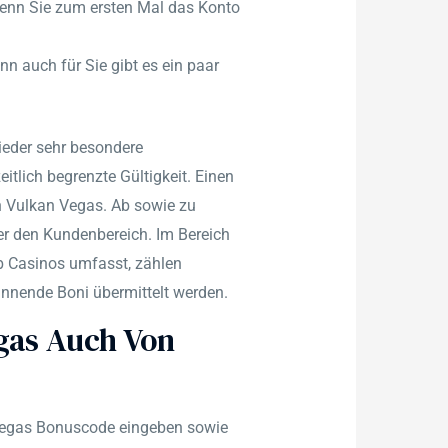
wenn Sie zum ersten Mal das Konto
n auch für Sie gibt es ein paar
ieder sehr besondere
tlich begrenzte Gültigkeit. Einen
n Vulkan Vegas. Ab sowie zu
er den Kundenbereich. Im Bereich
b Casinos umfasst, zählen
nnende Boni übermittelt werden.
egas Auch Von
 vegas Bonuscode eingeben sowie