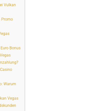
ei Vulkan
s Promo
 Vegas
 Euro Bonus
 Vegas
inzahlung?
 Casino
no: Warum
ulkan Vegas
dskunden