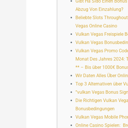
Gibt Ha Sido Einen Bonus
Abzug Von Einzahlung?
Beliebte Slots Throughou
Vegas Online Casino
Vulkan Vegas Freispiele B
Vulkan Vegas Bonusbedi
Vulkan Vegas Promo Code
Monat Des Jahres 2024: 
** – Bis über 1000€ Bonu
Wir Daten Alles Über Onlin
Top 3 Alternativen über V
“vulkan Vegas Bonus Sig
Die Richtigen Vulkan Vega
Bonusbedingungen
Vulkan Vegas Mobile Pho
Online Casino Spielen: Br