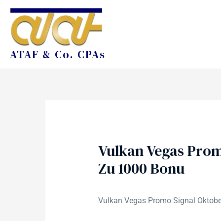
ATAF & Co. CPAs
Vulkan Vegas Promo
Zu 1000 Bonu
Vulkan Vegas Promo Signal Oktober