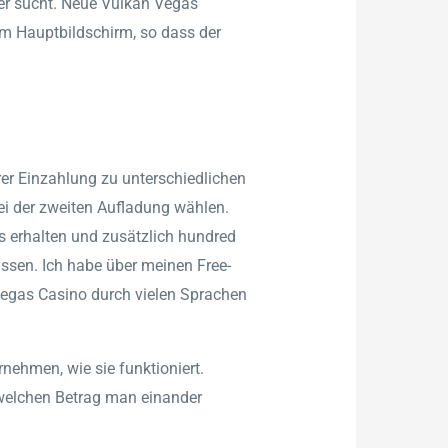
her sucht. Neue Vulkan Vegas
em Hauptbildschirm, so dass der
rer Einzahlung zu unterschiedlichen
bei der zweiten Aufladung wählen.
 erhalten und zusätzlich hundred
passen. Ich habe über meinen Free-
Vegas Casino durch vielen Sprachen
nehmen, wie sie funktioniert.
 welchen Betrag man einander