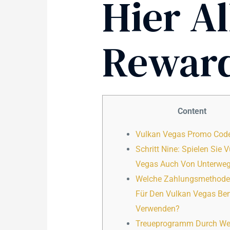
Hier A
Rewar
Content
Vulkan Vegas Promo Cod
Schritt Nine: Spielen Sie 
Vegas Auch Von Unterwe
Welche Zahlungsmethode
Für Den Vulkan Vegas Ben
Verwenden?
Treueprogramm Durch Wei