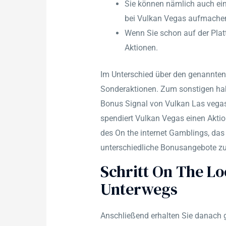
Sie können nämlich auch ei
bei Vulkan Vegas aufmache
Wenn Sie schon auf der Platt
Aktionen.
Im Unterschied über den genannten
Sonderaktionen. Zum sonstigen habe
Bonus Signal von Vulkan Las vegas
spendiert Vulkan Vegas einen Aktio
des On the internet Gamblings, das
unterschiedliche Bonusangebote zu
Schritt On The Lo
Unterwegs
Anschließend erhalten Sie danach