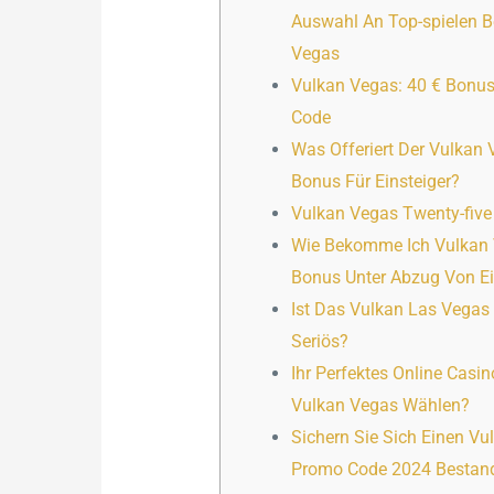
Auswahl An Top-spielen B
Vegas
Vulkan Vegas: 40 € Bonu
Code
Was Offeriert Der Vulkan
Bonus Für Einsteiger?
Vulkan Vegas Twenty-five
Wie Bekomme Ich Vulkan
Bonus Unter Abzug Von E
Ist Das Vulkan Las Vegas
Seriös?
Ihr Perfektes Online Casi
Vulkan Vegas Wählen?
Sichern Sie Sich Einen V
Promo Code 2024 Bestan