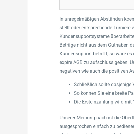
In unregelmäßigen Abständen koen
stellt oder entsprechende Turniere 
Kundensupportsysteme überarbeiten
Beträge nicht aus dem Guthaben des
Kundensupport betrifft, so wäre es 
expire AGB zu aufschluss geben. Um
negativen wie auch die positiven A
Schließlich sollte dasjenig
So können Sie eine breite Pa
Die Ersteinzahlung wird mit 
Unserer Meinung nach ist die Ober
ausgesprochen einfach zu bedienen, 