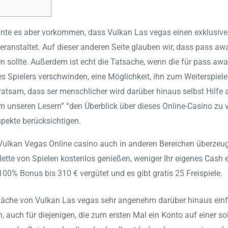
nte es aber vorkommen, dass Vulkan Las vegas einen exklusive
veranstaltet. Auf dieser anderen Seite glauben wir, dass pass a
 sollte. Außerdem ist echt die Tatsache, wenn die für pass aw
 Spielers verschwinden, eine Möglichkeit, ihn zum Weiterspiele
ratsam, dass ser menschlicher wird darüber hinaus selbst Hilfe an
 unseren Lesern” “den Überblick über dieses Online-Casino zu 
spekte berücksichtigen.
e Vulkan Vegas Online casino auch in anderen Bereichen überzeu
lette von Spielen kostenlos genießen, weniger Ihr eigenes Cash
100% Bonus bis 310 € vergütet und es gibt gratis 25 Freispiele.
fläche von Vulkan Las vegas sehr angenehm darüber hinaus einfa
auch für diejenigen, die zum ersten Mal ein Konto auf einer sol