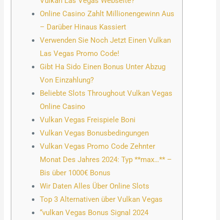
Vulkan Las Vegas Webseite?
Online Casino Zahlt Millionengewinn Aus
– Darüber Hinaus Kassiert
Verwenden Sie Noch Jetzt Einen Vulkan
Las Vegas Promo Code!
Gibt Ha Sido Einen Bonus Unter Abzug
Von Einzahlung?
Beliebte Slots Throughout Vulkan Vegas
Online Casino
Vulkan Vegas Freispiele Boni
Vulkan Vegas Bonusbedingungen
Vulkan Vegas Promo Code Zehnter
Monat Des Jahres 2024: Typ **max…** –
Bis über 1000€ Bonus
Wir Daten Alles Über Online Slots
Top 3 Alternativen über Vulkan Vegas
“vulkan Vegas Bonus Signal 2024