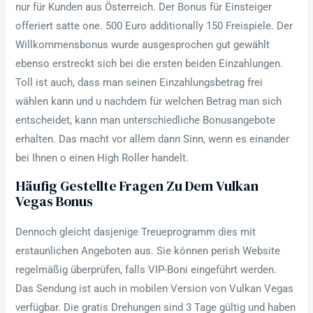
nur für Kunden aus Österreich. Der Bonus für Einsteiger
offeriert satte one. 500 Euro additionally 150 Freispiele. Der
Willkommensbonus wurde ausgesprochen gut gewählt
ebenso erstreckt sich bei die ersten beiden Einzahlungen.
Toll ist auch, dass man seinen Einzahlungsbetrag frei
wählen kann und u nachdem für welchen Betrag man sich
entscheidet, kann man unterschiedliche Bonusangebote
erhalten. Das macht vor allem dann Sinn, wenn es einander
bei Ihnen o einen High Roller handelt.
Häufig Gestellte Fragen Zu Dem Vulkan
Vegas Bonus
Dennoch gleicht dasjenige Treueprogramm dies mit
erstaunlichen Angeboten aus. Sie können perish Website
regelmäßig überprüfen, falls VIP-Boni eingeführt werden.
Das Sendung ist auch in mobilen Version von Vulkan Vegas
verfügbar. Die gratis Drehungen sind 3 Tage gültig und haben