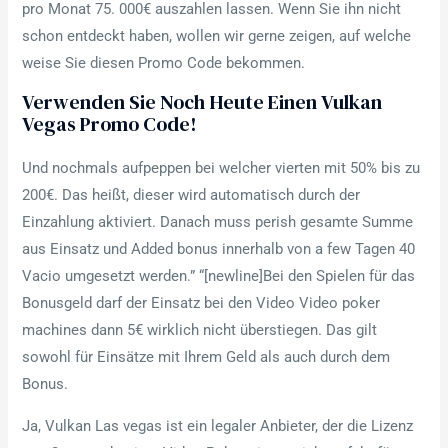
pro Monat 75. 000€ auszahlen lassen. Wenn Sie ihn nicht
schon entdeckt haben, wollen wir gerne zeigen, auf welche
weise Sie diesen Promo Code bekommen.
Verwenden Sie Noch Heute Einen Vulkan
Vegas Promo Code!
Und nochmals aufpeppen bei welcher vierten mit 50% bis zu
200€. Das heißt, dieser wird automatisch durch der
Einzahlung aktiviert. Danach muss perish gesamte Summe
aus Einsatz und Added bonus innerhalb von a few Tagen 40
Vacio umgesetzt werden.” “[newline]Bei den Spielen für das
Bonusgeld darf der Einsatz bei den Video Video poker
machines dann 5€ wirklich nicht überstiegen. Das gilt
sowohl für Einsätze mit Ihrem Geld als auch durch dem
Bonus.
Ja, Vulkan Las vegas ist ein legaler Anbieter, der die Lizenz