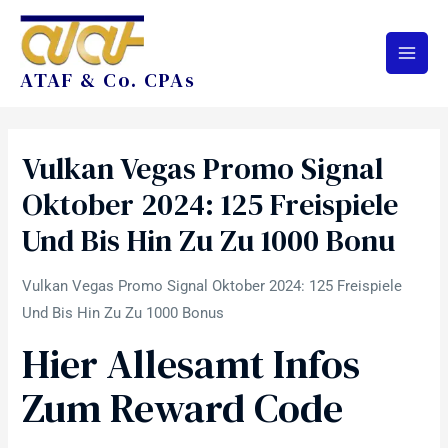
ATAF & Co. CPAs
Vulkan Vegas Promo Signal
Oktober 2024: 125 Freispiele
Und Bis Hin Zu Zu 1000 Bonu
Vulkan Vegas Promo Signal Oktober 2024: 125 Freispiele
Und Bis Hin Zu Zu 1000 Bonus
Hier Allesamt Infos
Zum Reward Code