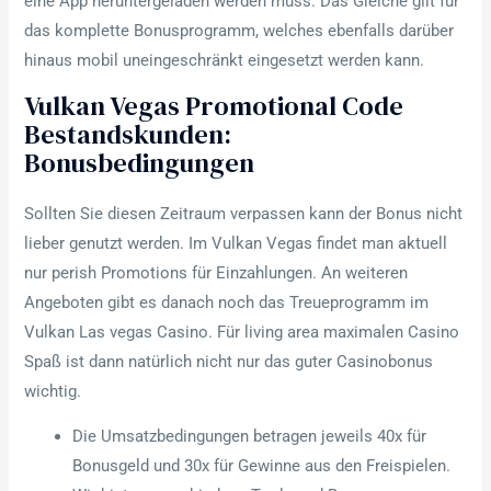
eine App heruntergeladen werden muss. Das Gleiche gilt für
das komplette Bonusprogramm, welches ebenfalls darüber
hinaus mobil uneingeschränkt eingesetzt werden kann.
Vulkan Vegas Promotional Code
Bestandskunden:
Bonusbedingungen
Sollten Sie diesen Zeitraum verpassen kann der Bonus nicht
lieber genutzt werden. Im Vulkan Vegas findet man aktuell
nur perish Promotions für Einzahlungen. An weiteren
Angeboten gibt es danach noch das Treueprogramm im
Vulkan Las vegas Casino. Für living area maximalen Casino
Spaß ist dann natürlich nicht nur das guter Casinobonus
wichtig.
Die Umsatzbedingungen betragen jeweils 40x für
Bonusgeld und 30x für Gewinne aus den Freispielen.