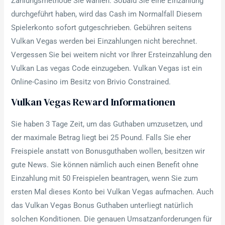
Zahlungsmethode Sie wählen. Sobald Sie eine Einzahlung
durchgeführt haben, wird das Cash im Normalfall Diesem
Spielerkonto sofort gutgeschrieben. Gebühren seitens
Vulkan Vegas werden bei Einzahlungen nicht berechnet.
Vergessen Sie bei weitem nicht vor Ihrer Ersteinzahlung den
Vulkan Las vegas Code einzugeben. Vulkan Vegas ist ein
Online-Casino im Besitz von Brivio Constrained.
Vulkan Vegas Reward Informationen
Sie haben 3 Tage Zeit, um das Guthaben umzusetzen, und
der maximale Betrag liegt bei 25 Pound. Falls Sie eher
Freispiele anstatt von Bonusguthaben wollen, besitzen wir
gute News. Sie können nämlich auch einen Benefit ohne
Einzahlung mit 50 Freispielen beantragen, wenn Sie zum
ersten Mal dieses Konto bei Vulkan Vegas aufmachen. Auch
das Vulkan Vegas Bonus Guthaben unterliegt natürlich
solchen Konditionen. Die genauen Umsatzanforderungen für