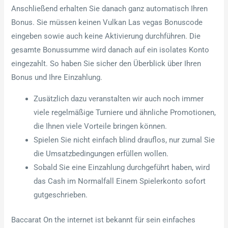
Anschließend erhalten Sie danach ganz automatisch Ihren
Bonus. Sie müssen keinen Vulkan Las vegas Bonuscode
eingeben sowie auch keine Aktivierung durchführen. Die
gesamte Bonussumme wird danach auf ein isolates Konto
eingezahlt. So haben Sie sicher den Überblick über Ihren
Bonus und Ihre Einzahlung.
Zusätzlich dazu veranstalten wir auch noch immer
viele regelmäßige Turniere und ähnliche Promotionen,
die Ihnen viele Vorteile bringen können.
Spielen Sie nicht einfach blind drauflos, nur zumal Sie
die Umsatzbedingungen erfüllen wollen.
Sobald Sie eine Einzahlung durchgeführt haben, wird
das Cash im Normalfall Einem Spielerkonto sofort
gutgeschrieben.
Baccarat On the internet ist bekannt für sein einfaches