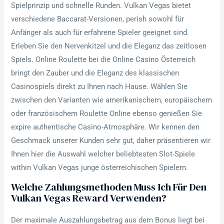
Spielprinzip und schnelle Runden. Vulkan Vegas bietet
verschiedene Baccarat-Versionen, perish sowohl für
Anfänger als auch für erfahrene Spieler geeignet sind.
Erleben Sie den Nervenkitzel und die Eleganz das zeitlosen
Spiels. Online Roulette bei die Online Casino Österreich
bringt den Zauber und die Eleganz des klassischen
Casinospiels direkt zu Ihnen nach Hause. Wählen Sie
zwischen den Varianten wie amerikanischem, europäischem
oder französischem Roulette Online ebenso genießen Sie
expire authentische Casino-Atmosphäre. Wir kennen den
Geschmack unserer Kunden sehr gut, daher präsentieren wir
Ihnen hier die Auswahl welcher beliebtesten Slot-Spiele
within Vulkan Vegas junge österreichischen Spielern.
Welche Zahlungsmethoden Muss Ich Für Den
Vulkan Vegas Reward Verwenden?
Der maximale Auszahlungsbetrag aus dem Bonus liegt bei