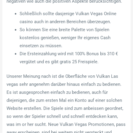
negativen wie auch die positiven Aspekte berücksichtigen.
Schließlich sollte dasjenige Vulkan Vegas Online
casino auch in anderen Bereichen überzeugen.
So können Sie eine breite Palette von Spielen
kostenlos genießen, weniger Ihr eigenes Cash
einsetzen zu müssen.
Die Ersteinzahlung wird mit 100% Bonus bis 310 €
vergütet und es gibt gratis 25 Freispiele.
Unserer Meinung nach ist die Oberfläche von Vulkan Las
vegas sehr angenehm darüber hinaus einfach zu bedienen.
Es ist ausgesprochen einfach zu bedienen, auch für
diejenigen, die zum ersten Mal ein Konto auf einer solchen
Website erstellen. Die Spiele sind zum anbeissen geordnet,
so wenn der Spieler schnell und schnell entdecken kann,
was im or her sucht. Neue Vulkan Vegas Promotionen, pass
away erscheinen, sind bei weitem nicht versteckt und