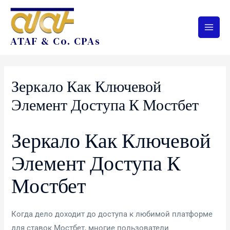
ATAF & Co. CPAs
Зеркало Как Ключевой
Элемент Доступа К Мостбет
Зеркало Как Ключевой
Элемент Доступа К
Мостбет
Когда дело доходит до доступа к любимой платформе
для ставок Мостбет, многие пользователи