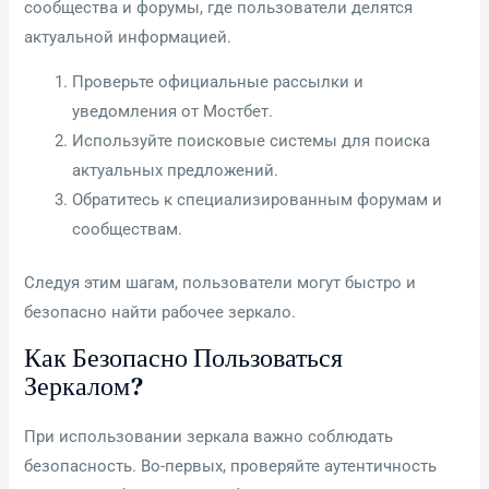
сообщества и форумы, где пользователи делятся
актуальной информацией.
Проверьте официальные рассылки и
уведомления от Мостбет.
Используйте поисковые системы для поиска
актуальных предложений.
Обратитесь к специализированным форумам и
сообществам.
Следуя этим шагам, пользователи могут быстро и
безопасно найти рабочее зеркало.
Как Безопасно Пользоваться
Зеркалом?
При использовании зеркала важно соблюдать
безопасность. Во-первых, проверяйте аутентичность