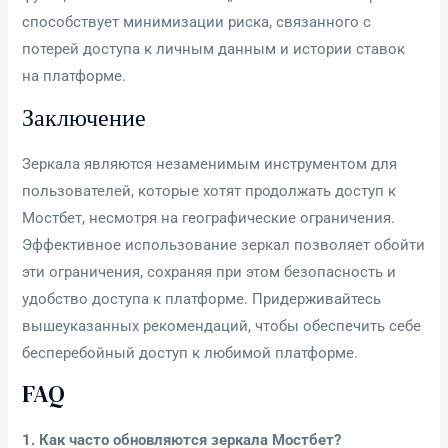
способствует минимизации риска, связанного с
потерей доступа к личным данным и истории ставок
на платформе.
Заключение
Зеркала являются незаменимым инструментом для
пользователей, которые хотят продолжать доступ к
Мостбет, несмотря на географические ограничения.
Эффективное использование зеркал позволяет обойти
эти ограничения, сохраняя при этом безопасность и
удобство доступа к платформе. Придерживайтесь
вышеуказанных рекомендаций, чтобы обеспечить себе
бесперебойный доступ к любимой платформе.
FAQ
1. Как часто обновляются зеркала Мостбет?