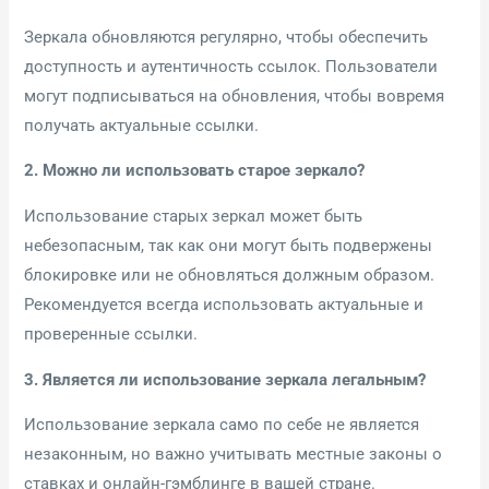
Зеркала обновляются регулярно, чтобы обеспечить
доступность и аутентичность ссылок. Пользователи
могут подписываться на обновления, чтобы вовремя
получать актуальные ссылки.
2. Можно ли использовать старое зеркало?
Использование старых зеркал может быть
небезопасным, так как они могут быть подвержены
блокировке или не обновляться должным образом.
Рекомендуется всегда использовать актуальные и
проверенные ссылки.
3. Является ли использование зеркала легальным?
Использование зеркала само по себе не является
незаконным, но важно учитывать местные законы о
ставках и онлайн-гэмблинге в вашей стране.