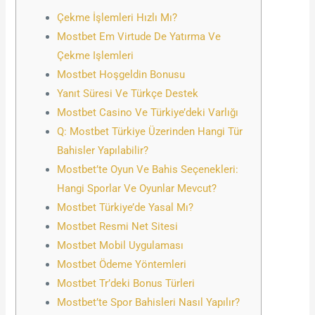
Çekme İşlemleri Hızlı Mı?
Mostbet Em Virtude De Yatırma Ve
Çekme Işlemleri
Mostbet Hoşgeldin Bonusu
Yanıt Süresi Ve Türkçe Destek
Mostbet Casino Ve Türkiye’deki Varlığı
Q: Mostbet Türkiye Üzerinden Hangi Tür
Bahisler Yapılabilir?
Mostbet’te Oyun Ve Bahis Seçenekleri:
Hangi Sporlar Ve Oyunlar Mevcut?
Mostbet Türkiye’de Yasal Mı?
Mostbet Resmi Net Sitesi
Mostbet Mobil Uygulaması
Mostbet Ödeme Yöntemleri
Mostbet Tr’deki Bonus Türleri
Mostbet’te Spor Bahisleri Nasıl Yapılır?