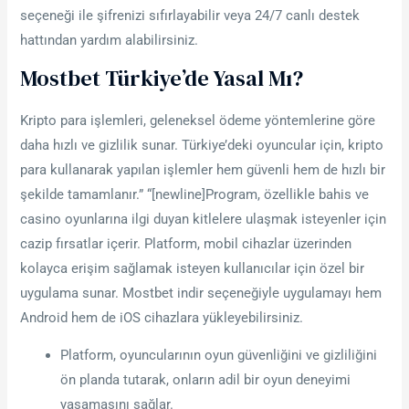
seçeneği ile şifrenizi sıfırlayabilir veya 24/7 canlı destek
hattından yardım alabilirsiniz.
Mostbet Türkiye’de Yasal Mı?
Kripto para işlemleri, geleneksel ödeme yöntemlerine göre
daha hızlı ve gizlilik sunar. Türkiye’deki oyuncular için, kripto
para kullanarak yapılan işlemler hem güvenli hem de hızlı bir
şekilde tamamlanır.” “[newline]Program, özellikle bahis ve
casino oyunlarına ilgi duyan kitlelere ulaşmak isteyenler için
cazip fırsatlar içerir. Platform, mobil cihazlar üzerinden
kolayca erişim sağlamak isteyen kullanıcılar için özel bir
uygulama sunar. Mostbet indir seçeneğiyle uygulamayı hem
Android hem de iOS cihazlara yükleyebilirsiniz.
Platform, oyuncularının oyun güvenliğini ve gizliliğini
ön planda tutarak, onların adil bir oyun deneyimi
yaşamasını sağlar.