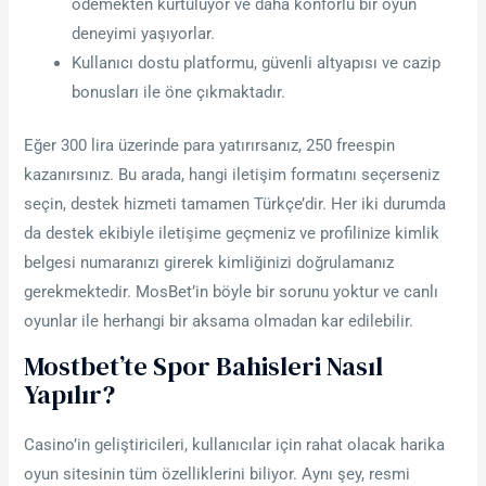
ödemekten kurtuluyor ve daha konforlu bir oyun
deneyimi yaşıyorlar.
Kullanıcı dostu platformu, güvenli altyapısı ve cazip
bonusları ile öne çıkmaktadır.
Eğer 300 lira üzerinde para yatırırsanız, 250 freespin
kazanırsınız. Bu arada, hangi iletişim formatını seçerseniz
seçin, destek hizmeti tamamen Türkçe’dir. Her iki durumda
da destek ekibiyle iletişime geçmeniz ve profilinize kimlik
belgesi numaranızı girerek kimliğinizi doğrulamanız
gerekmektedir. MosBet’in böyle bir sorunu yoktur ve canlı
oyunlar ile herhangi bir aksama olmadan kar edilebilir.
Mostbet’te Spor Bahisleri Nasıl
Yapılır?
Casino’in geliştiricileri, kullanıcılar için rahat olacak harika
oyun sitesinin tüm özelliklerini biliyor. Aynı şey, resmi