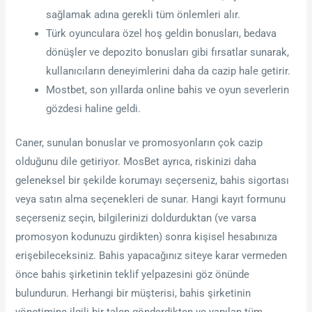
sağlamak adına gerekli tüm önlemleri alır.
Türk oyunculara özel hoş geldin bonusları, bedava
dönüşler ve depozito bonusları gibi fırsatlar sunarak,
kullanıcıların deneyimlerini daha da cazip hale getirir.
Mostbet, son yıllarda online bahis ve oyun severlerin
gözdesi haline geldi.
Caner, sunulan bonuslar ve promosyonların çok cazip
olduğunu dile getiriyor. MosBet ayrıca, riskinizi daha
geleneksel bir şekilde korumayı seçerseniz, bahis sigortası
veya satın alma seçenekleri de sunar. Hangi kayıt formunu
seçerseniz seçin, bilgilerinizi doldurduktan (ve varsa
promosyon kodunuzu girdikten) sonra kişisel hesabınıza
erişebileceksiniz. Bahis yapacağınız siteye karar vermeden
önce bahis şirketinin teklif yelpazesini göz önünde
bulundurun. Herhangi bir müşterisi, bahis şirketinin