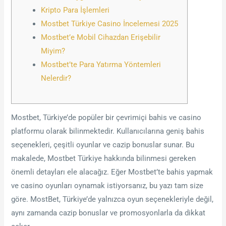
Kripto Para İşlemleri
Mostbet Türkiye Casino İncelemesi 2025
Mostbet’e Mobil Cihazdan Erişebilir
Miyim?
Mostbet’te Para Yatırma Yöntemleri
Nelerdir?
Mostbet, Türkiye’de popüler bir çevrimiçi bahis ve casino
platformu olarak bilinmektedir. Kullanıcılarına geniş bahis
seçenekleri, çeşitli oyunlar ve cazip bonuslar sunar. Bu
makalede, Mostbet Türkiye hakkında bilinmesi gereken
önemli detayları ele alacağız. Eğer Mostbet’te bahis yapmak
ve casino oyunları oynamak istiyorsanız, bu yazı tam size
göre. MostBet, Türkiye’de yalnızca oyun seçenekleriyle değil,
aynı zamanda cazip bonuslar ve promosyonlarla da dikkat