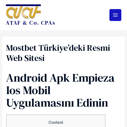
ATAF & Co. CPAs
Mostbet Türkiye’deki Resmi
Web Sitesi
Android Apk Empieza
Ios Mobil
Uygulamasını Edinin
Content