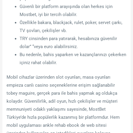
Güvenli bir platform arayışında olan herkes için
Mostbet, iyi bir tercih olabilir.
Özellikle bakara, blackjack, rulet, poker, servet çarkı,
TV şovları, çekilişler vb.
TRY cinsinden para yatırarak, hesabınıza güvenilir
dolar” “veya euro alabilirsiniz.
Bu nedenle, bahis yaparken ve kazançlarınızı çekerken
içiniz rahat olabilir.
Mobil cihazlar üzerinden slot oyunları, masa oyunları
empieza canlı casino seçeneklerine erişim sağlanabilir
tobey maguire, gerçek para ile bahis yapmak ag oldukça
kolaydır. Güvenilirlik, adil oyun, hızlı çekilişler ve müşteri
memnuniyeti odaklı yaklaşımı sayesinde, MostBet
Türkiye’de hızla popülerlik kazanmış bir platformdur. Hem
mobil uygulaması ankle rehab ebook de web sitesi