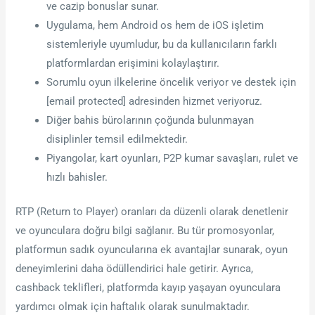
ve cazip bonuslar sunar.
Uygulama, hem Android os hem de iOS işletim
sistemleriyle uyumludur, bu da kullanıcıların farklı
platformlardan erişimini kolaylaştırır.
Sorumlu oyun ilkelerine öncelik veriyor ve destek için
[email protected] adresinden hizmet veriyoruz.
Diğer bahis bürolarının çoğunda bulunmayan
disiplinler temsil edilmektedir.
Piyangolar, kart oyunları, P2P kumar savaşları, rulet ve
hızlı bahisler.
RTP (Return to Player) oranları da düzenli olarak denetlenir
ve oyunculara doğru bilgi sağlanır. Bu tür promosyonlar,
platformun sadık oyuncularına ek avantajlar sunarak, oyun
deneyimlerini daha ödüllendirici hale getirir. Ayrıca,
cashback teklifleri, platformda kayıp yaşayan oyunculara
yardımcı olmak için haftalık olarak sunulmaktadır.