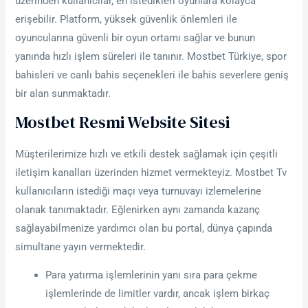
üzerinden kullanıcılar, en istedikleri oyunlara kolayca
erişebilir. Platform, yüksek güvenlik önlemleri ile
oyuncularına güvenli bir oyun ortamı sağlar ve bunun
yanında hızlı işlem süreleri ile tanınır. Mostbet Türkiye, spor
bahisleri ve canlı bahis seçenekleri ile bahis severlere geniş
bir alan sunmaktadır.
Mostbet Resmi Website Sitesi
Müşterilerimize hızlı ve etkili destek sağlamak için çeşitli
iletişim kanalları üzerinden hizmet vermekteyiz. Mostbet Tv
kullanıcıların istediği maçı veya turnuvayı izlemelerine
olanak tanımaktadır. Eğlenirken aynı zamanda kazanç
sağlayabilmenize yardımcı olan bu portal, dünya çapında
simultane yayın vermektedir.
Para yatırma işlemlerinin yanı sıra para çekme
işlemlerinde de limitler vardır, ancak işlem birkaç