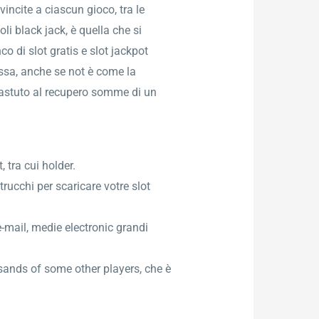
incite a ciascun gioco, tra le
oli black jack, è quella che si
co di slot gratis e slot jackpot
sa, anche se not è come la
e astuto al recupero somme di un
 tra cui holder.
trucchi per scaricare votre slot
e-mail, medie electronic grandi
usands of some other players, che è