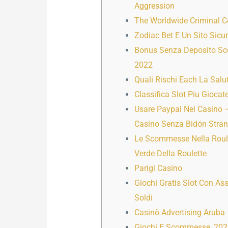
Aggression
The Worldwide Criminal C
Zodiac Bet E Un Sito Sicu
Bonus Senza Deposito S
2022
Quali Rischi Each La Salu
Classifica Slot Piu Giocat
Usare Paypal Nei Casino 
Casino Senza Bidón Strani
Le Scommesse Nella Roule
Verde Della Roulette
Parigi Casino
Giochi Gratis Slot Con As
Soldi
Casinò Advertising Aruba
Giochi E Scommesse, 20