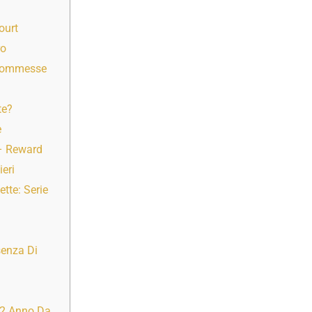
ourt
ro
commesse
te?
e
– Reward
eri
tte: Serie
senza Di
22 Anno Da