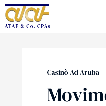
ATAF & Co. CPAs
Casinò Ad Aruba
Movime