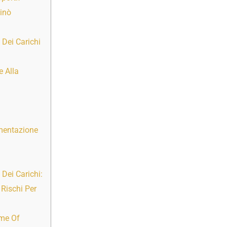
sinò
Dei Carichi
e Alla
mentazione
ei Carichi:
 Rischi Per
me Of