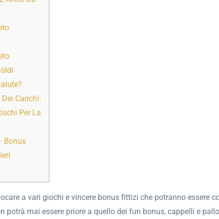
eto
eto
oldi
Salute?
ei Carichi:
Rischi Per La
– Bonus
eri
care a vari giochi e vincere bonus fittizi che potranno essere co
n potrà mai essere priore a quello dei fun bonus, cappelli e pallo