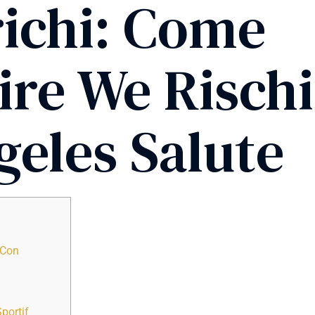
richi: Come
ire We Rischi
geles Salute
 Con
portif