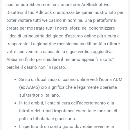
casinò potrebbero non funzionare con AdBlock attivo.
Disattiva il tuo AdBlock o autorizza benjamin nostro sito per
poter visitare tutti we casinò in nomina. Una piattaforma
creata per mostrare tutti i nostri sforzi nel concretizzare
l’idea di un’industria del gioco d’azzardo online più sicura e
trasparente. La giocatrice messicana ha difficoltà a ritirare
votre sue vincite a causa della sigue verifica aggiuntiva.
Abbiamo finito per chiudere il reclamo appear “irrisolto”
perché il casinò non ‘ risposto.
Se su un localizado di casino online vedi l’icona ADM
(ex AAMS) ciò significa che è legalmente operante
sul territorio italiano.
In tali ambiti, l’ente si cura dell’accertamento e la
introito dei tributi impotence esercita le funzioni di
polizia tributaria e giudiziaria.
L’apertura di un conto gioco dovrebbe avvenire in