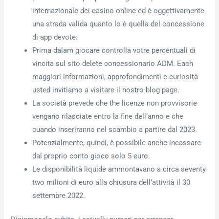
internazionale dei casino online ed è oggettivamente
una strada valida quanto lo è quella del concessione
di app devote.
Prima dalam giocare controlla votre percentuali di
vincita sul sito delete concessionario ADM. Each
maggiori informazioni, approfondimenti e curiosità
usted invitiamo a visitare il nostro blog page.
La società prevede che the licenze non provvisorie
vengano rilasciate entro la fine dell’anno e che
cuando inseriranno nel scambio a partire dal 2023.
Potenzialmente, quindi, è possibile anche incassare
dal proprio conto gioco solo 5 euro.
Le disponibilità liquide ammontavano a circa seventy
two milioni di euro alla chiusura dell’attività il 30
settembre 2022.