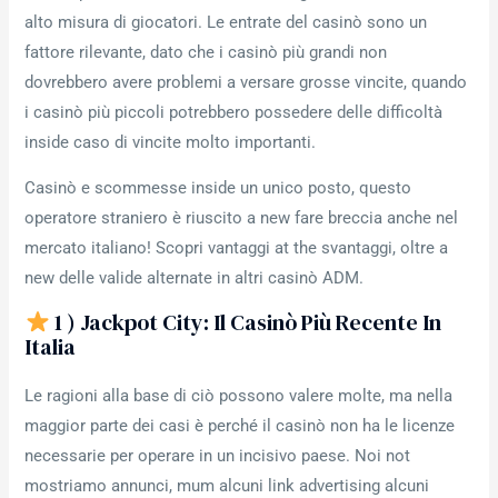
alto misura di giocatori. Le entrate del casinò sono un
fattore rilevante, dato che i casinò più grandi non
dovrebbero avere problemi a versare grosse vincite, quando
i casinò più piccoli potrebbero possedere delle difficoltà
inside caso di vincite molto importanti.
Casinò e scommesse inside un unico posto, questo
operatore straniero è riuscito a new fare breccia anche nel
mercato italiano! Scopri vantaggi at the svantaggi, oltre a
new delle valide alternate in altri casinò ADM.
1 ) Jackpot City: Il Casinò Più Recente In
Italia
Le ragioni alla base di ciò possono valere molte, ma nella
maggior parte dei casi è perché il casinò non ha le licenze
necessarie per operare in un incisivo paese. Noi not
mostriamo annunci, mum alcuni link advertising alcuni