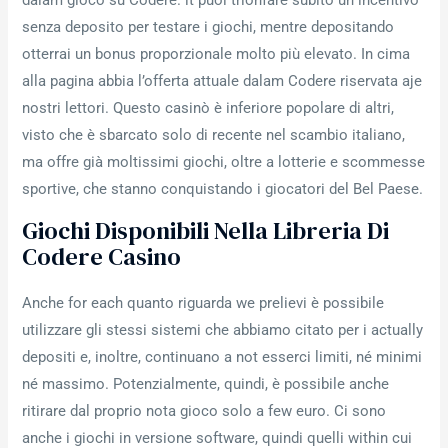
dalam gioco su Codere. it puoi trionfare subito un incentivo
senza deposito per testare i giochi, mentre depositando
otterrai un bonus proporzionale molto più elevato. In cima
alla pagina abbia l’offerta attuale dalam Codere riservata aje
nostri lettori. Questo casinò è inferiore popolare di altri,
visto che è sbarcato solo di recente nel scambio italiano,
ma offre già moltissimi giochi, oltre a lotterie e scommesse
sportive, che stanno conquistando i giocatori del Bel Paese.
Giochi Disponibili Nella Libreria Di
Codere Casino
Anche for each quanto riguarda we prelievi è possibile
utilizzare gli stessi sistemi che abbiamo citato per i actually
depositi e, inoltre, continuano a not esserci limiti, né minimi
né massimo. Potenzialmente, quindi, è possibile anche
ritirare dal proprio nota gioco solo a few euro. Ci sono
anche i giochi in versione software, quindi quelli within cui