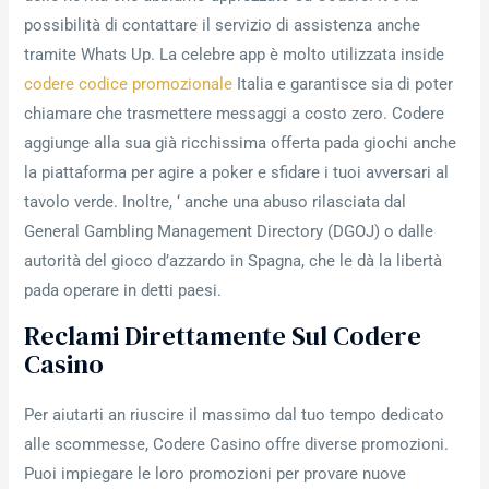
possibilità di contattare il servizio di assistenza anche
tramite Whats Up. La celebre app è molto utilizzata inside
codere codice promozionale
Italia e garantisce sia di poter
chiamare che trasmettere messaggi a costo zero. Codere
aggiunge alla sua già ricchissima offerta pada giochi anche
la piattaforma per agire a poker e sfidare i tuoi avversari al
tavolo verde. Inoltre, ‘ anche una abuso rilasciata dal
General Gambling Management Directory (DGOJ) o dalle
autorità del gioco d’azzardo in Spagna, che le dà la libertà
pada operare in detti paesi.
Reclami Direttamente Sul Codere
Casino
Per aiutarti an riuscire il massimo dal tuo tempo dedicato
alle scommesse, Codere Casino offre diverse promozioni.
Puoi impiegare le loro promozioni per provare nuove