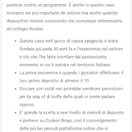
punterai contro un programma. E anche in questo caso
troviamo we più importanti de settore ma anche qualche
dispositivo minore conosciuto ma comunque interessante,
ad collegio Koobix.
Questa casa weil gioco di causa spagnola, è stata
fondata più pada 40 anni fa e l’esperienza nel settore
è ciò che l’ha fatta trionfare dal pastasciutta
momento in cui è entrata nel territorio Italiano.
La prima secuencia è quando i giocatori effettuano il
loro primo deposito di almeno € 10.
Giocare con soldi veri potrebbe sembrare pericoloso
per by way of di truffe delle quali si sente parlare
spesso.
E’ grande la scelta a new livello di metodi di deposito
e prelievo su Codere Bingo, con il coinvolgimento
delle più bei periodi piattaforme online che si