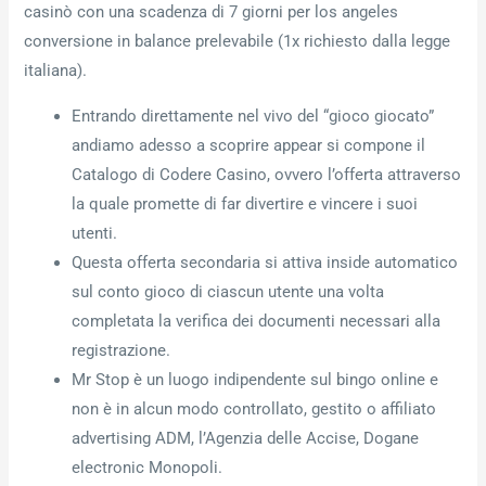
casinò con una scadenza di 7 giorni per los angeles
conversione in balance prelevabile (1x richiesto dalla legge
italiana).
Entrando direttamente nel vivo del “gioco giocato”
andiamo adesso a scoprire appear si compone il
Catalogo di Codere Casino, ovvero l’offerta attraverso
la quale promette di far divertire e vincere i suoi
utenti.
Questa offerta secondaria si attiva inside automatico
sul conto gioco di ciascun utente una volta
completata la verifica dei documenti necessari alla
registrazione.
Mr Stop è un luogo indipendente sul bingo online e
non è in alcun modo controllato, gestito o affiliato
advertising ADM, l’Agenzia delle Accise, Dogane
electronic Monopoli.