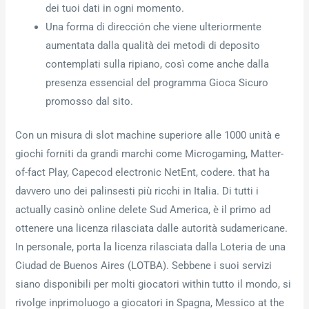
dei tuoi dati in ogni momento.
Una forma di dirección che viene ulteriormente
aumentata dalla qualità dei metodi di deposito
contemplati sulla ripiano, così come anche dalla
presenza essencial del programma Gioca Sicuro
promosso dal sito.
Con un misura di slot machine superiore alle 1000 unità e
giochi forniti da grandi marchi come Microgaming, Matter-
of-fact Play, Capecod electronic NetEnt, codere. that ha
davvero uno dei palinsesti più ricchi in Italia. Di tutti i
actually casinò online delete Sud America, è il primo ad
ottenere una licenza rilasciata dalle autorità sudamericane.
In personale, porta la licenza rilasciata dalla Loteria de una
Ciudad de Buenos Aires (LOTBA). Sebbene i suoi servizi
siano disponibili per molti giocatori within tutto il mondo, si
rivolge inprimoluogo a giocatori in Spagna, Messico at the