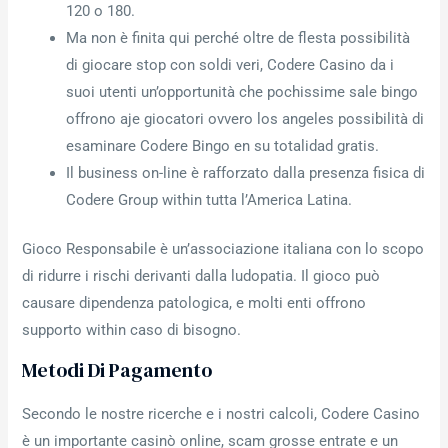
120 o 180.
Ma non è finita qui perché oltre de flesta possibilità
di giocare stop con soldi veri, Codere Casino da i
suoi utenti un’opportunità che pochissime sale bingo
offrono aje giocatori ovvero los angeles possibilità di
esaminare Codere Bingo en su totalidad gratis.
Il business on-line è rafforzato dalla presenza fisica di
Codere Group within tutta l’America Latina.
Gioco Responsabile è un’associazione italiana con lo scopo
di ridurre i rischi derivanti dalla ludopatia. Il gioco può
causare dipendenza patologica, e molti enti offrono
supporto within caso di bisogno.
Metodi Di Pagamento
Secondo le nostre ricerche e i nostri calcoli, Codere Casino
è un importante casinò online, scam grosse entrate e un