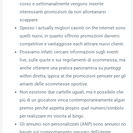
corso e settimanalmente vengono inserite
interessanti promozioni da non allontanarsi
scappare.
Spesso i actually migliori casinò on the internet sono
quelli nuovi, in quanto offrono promozioni davvero
competitive e vantaggiose each attirare nuovi clienti.
Possiamo infatti cercare informazioni sugli eventi
live, sulle quote e sui regolamenti di scommessa, ma
anche ottenere una pratica panoramica su punteggi
within diretta, ippica at the promozioni pensate per gli
amanti delle scommesse sportive.
Non esistono due cartelle uguali, ma è possibile che
più di un giocatore vinca contemporaneamente algun
premio perché aspetta proprio quel numero/simbolo
per realizzare mi vincita al bingo.
Gli annunci non personalizzati (ANP) sono annunci no
basati sul comportamento passato dell’utente.