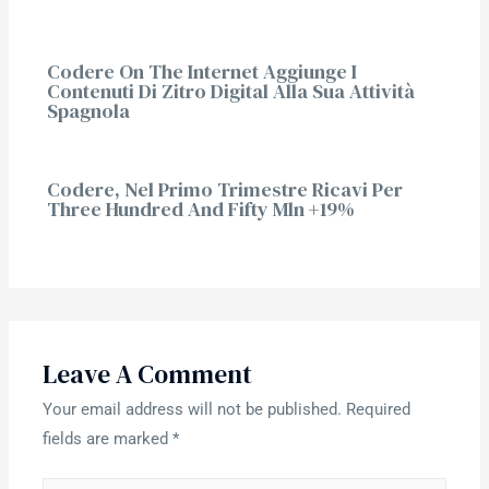
Codere On The Internet Aggiunge I
Contenuti Di Zitro Digital Alla Sua Attività
Spagnola
Codere, Nel Primo Trimestre Ricavi Per
Three Hundred And Fifty Mln +19%
Leave A Comment
Your email address will not be published.
Required
fields are marked
*