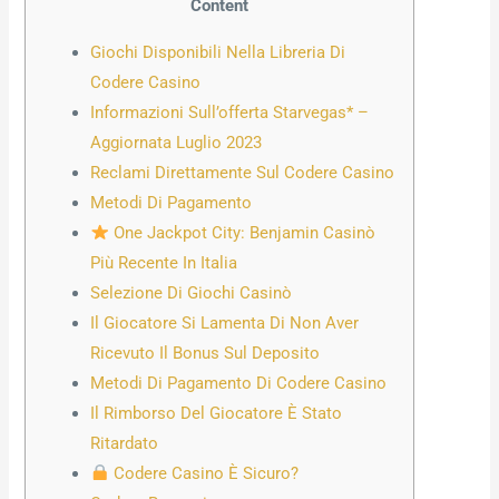
Content
Giochi Disponibili Nella Libreria Di
Codere Casino
Informazioni Sull’offerta Starvegas* –
Aggiornata Luglio 2023
Reclami Direttamente Sul Codere Casino
Metodi Di Pagamento
One Jackpot City: Benjamin Casinò
Più Recente In Italia
Selezione Di Giochi Casinò
Il Giocatore Si Lamenta Di Non Aver
Ricevuto Il Bonus Sul Deposito
Metodi Di Pagamento Di Codere Casino
Il Rimborso Del Giocatore È Stato
Ritardato
Codere Casino È Sicuro?