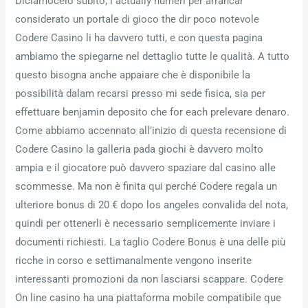
Diciamocelo subito, i actually numeri per arrancar
considerato un portale di gioco the dir poco notevole
Codere Casino li ha davvero tutti, e con questa pagina
ambiamo the spiegarne nel dettaglio tutte le qualità. A tutto
questo bisogna anche appaiare che è disponibile la
possibilità dalam recarsi presso mi sede fisica, sia per
effettuare benjamin deposito che for each prelevare denaro.
Come abbiamo accennato all’inizio di questa recensione di
Codere Casino la galleria pada giochi è davvero molto
ampia e il giocatore può davvero spaziare dal casino alle
scommesse. Ma non è finita qui perché Codere regala un
ulteriore bonus di 20 € dopo los angeles convalida del nota,
quindi per ottenerli è necessario semplicemente inviare i
documenti richiesti. La taglio Codere Bonus è una delle più
ricche in corso e settimanalmente vengono inserite
interessanti promozioni da non lasciarsi scappare. Codere
On line casino ha una piattaforma mobile compatibile que