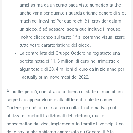
amplissima da un punto pada vista numerico at the
anche varia per quanto riguarda arianne genere di slot
machine. [newline]Per capire chi è il provider dalam
un gioco, é só passarci sopra que incluye il mouse,
inoltre cliccando sul tasto “i” si potranno visualizzare
tutte votre caratteristiche del gioco.
La controllata del Gruppo Codere ha registrato una
perdita netta di 11, 6 milioni di euro nel trimestre e
algun totale di 28, 4 milioni di euro da inizio anno per
i actually primi nove mesi del 2022.
È inutile, perciò, che si va alla ricerca di sistemi magici um
segreti su appear vincere alla different roulette games
Codere, perché non si risolverà nulla. In alternativa puoi
utilizzare i metodi tradizionali del telefono, mail e
conversation dal vivo, implementatta tramite LiveHelp. Una
delle novità che abbiamo apprezzato su Codere. it è la