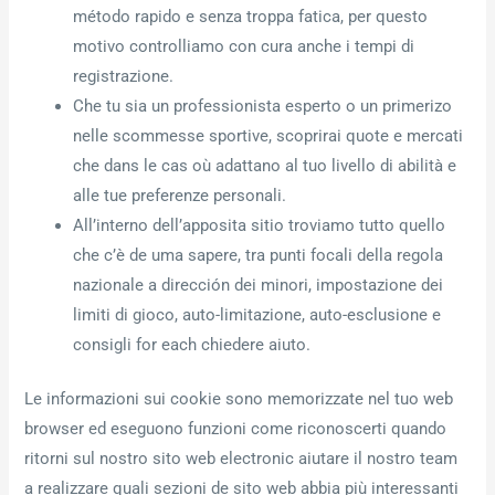
método rapido e senza troppa fatica, per questo
motivo controlliamo con cura anche i tempi di
registrazione.
Che tu sia un professionista esperto o un primerizo
nelle scommesse sportive, scoprirai quote e mercati
che dans le cas où adattano al tuo livello di abilità e
alle tue preferenze personali.
All’interno dell’apposita sitio troviamo tutto quello
che c’è de uma sapere, tra punti focali della regola
nazionale a dirección dei minori, impostazione dei
limiti di gioco, auto-limitazione, auto-esclusione e
consigli for each chiedere aiuto.
Le informazioni sui cookie sono memorizzate nel tuo web
browser ed eseguono funzioni come riconoscerti quando
ritorni sul nostro sito web electronic aiutare il nostro team
a realizzare quali sezioni de sito web abbia più interessanti