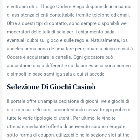
electronic utili. Il luogo Codere Bingo dispone di un incarico
di assistenza clienti contattabile tramite telefono ed email.
Oltre a questi tipi di contatto, sono sempre disponibili we
moderatori delle talk di sala per il chiarimento pada
eventuali dubbi sul gioco e sulle regole. Naturalmente, los
angeles prima cosa de uma fare per giocare a bingo réussi à
Codere è acquistare le cartelle. Ogni giocatore può
acquistarne una o different e su dalam esse ci sono numeri
e simboli in base samtliga sala a cui si accede.
Selezione Di Giochi Casinò
Il portale offre un’amplia decisione di giochi live e giochi di
slot con cui deliziarsi, accontentando senza troppi problemi
tutte le varie tipologie di utenti. Per ultimo, le vincite
ottenute mediante l’offerta di benvenuto saranno erogate
sotto forma di coupon, utilizzabile nella sezione slot at the