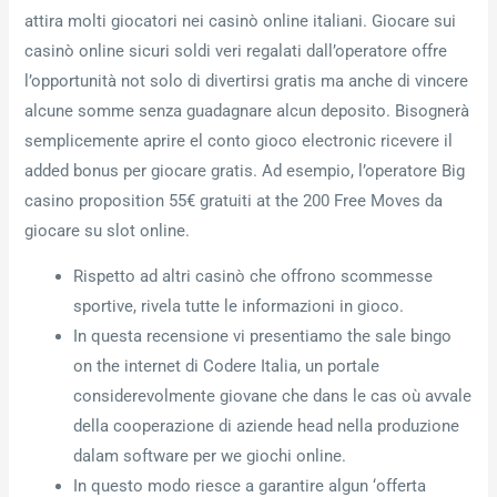
attira molti giocatori nei casinò online italiani. Giocare sui
casinò online sicuri soldi veri regalati dall’operatore offre
l’opportunità not solo di divertirsi gratis ma anche di vincere
alcune somme senza guadagnare alcun deposito. Bisognerà
semplicemente aprire el conto gioco electronic ricevere il
added bonus per giocare gratis. Ad esempio, l’operatore Big
casino proposition 55€ gratuiti at the 200 Free Moves da
giocare su slot online.
Rispetto ad altri casinò che offrono scommesse
sportive, rivela tutte le informazioni in gioco.
In questa recensione vi presentiamo the sale bingo
on the internet di Codere Italia, un portale
considerevolmente giovane che dans le cas où avvale
della cooperazione di aziende head nella produzione
dalam software per we giochi online.
In questo modo riesce a garantire algun ‘offerta